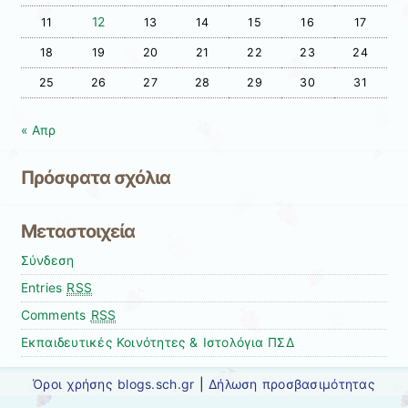
12
11
13
14
15
16
17
18
19
20
21
22
23
24
25
26
27
28
29
30
31
« Απρ
Πρόσφατα σχόλια
Μεταστοιχεία
Σύνδεση
Entries
RSS
Comments
RSS
Εκπαιδευτικές Κοινότητες & Ιστολόγια ΠΣΔ
Όροι χρήσης blogs.sch.gr
|
Δήλωση προσβασιμότητας