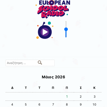
Αναζήτηση
Μάιος 2026
Δ
Τ
Τ
Π
Π
Σ
Κ
1
2
3
4
5
6
7
8
9
10