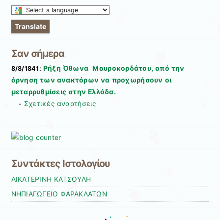
Select
a
Translate
language
to
Σαν σήμερα
translate
this
Ρήξη Όθωνα  Μαυροκορδάτου, από την
8/8/1841:
page
άρνηση των ανακτόρων να προχωρήσουν οι
μεταρρυθμίσεις στην Ελλάδα.
Σχετικές αναρτήσεις
-
Συντάκτες Ιστολογίου
ΑΙΚΑΤΕΡΙΝΗ ΚΑΤΣΟΥΛΗ
ΝΗΠΙΑΓΩΓΕΙΟ ΦΑΡΑΚΛΑΤΩΝ