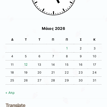
Μάιος 2026
Δ
Τ
Τ
Π
Π
Σ
Κ
1
2
3
4
5
6
7
8
9
10
12
11
13
14
15
16
17
18
19
20
21
22
23
24
25
26
27
28
29
30
31
« Απρ
Translate