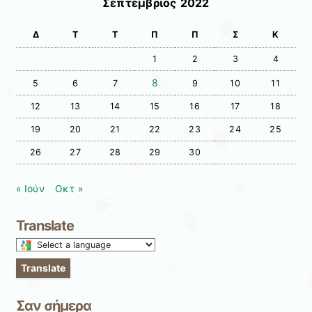
Σεπτέμβριος 2022
Δ
Τ
Τ
Π
Π
Σ
Κ
1
2
3
4
8
5
6
7
9
10
11
12
13
14
15
16
17
18
19
20
21
22
23
24
25
26
27
28
29
30
« Ιούν
Οκτ »
Translate
Select
a
Translate
language
to
Σαν σήμερα
translate