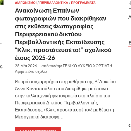
Φ
ΔΙΑΓΩΝΙΣΜΟΊ
/
ΠΕΡΙΒΑΛΛΟΝΤΙΚΆ
/
ΠΡΟΓΡΆΜΜΑΤΑ
Ανακοίνωση Επαίνων
φωτογραφιών που διακρίθηκαν
στις εκθέσεις Φωτογραφίας
Περιφερειακού δικτύου
Περιβαλλοντικής Εκπαίδευσης
-
“Κλικ, προστάτευσέ το!” σχολικού
έτους 2025-26
ς.
28 Μάι 2026
-
από τον/την
ΓΕΝΙΚΟ ΛΥΚΕΙΟ ΧΟΡΤΙΑΤΗ
-
Αφήστε ένα σχόλιο
ό
Θερμά συγχαρητήρια στη μαθήτρια της Β΄Λυκείου
Άννα Κοντοπούλου που διακρίθηκε με έπαινο
στην καλλιτεχνική φωτογραφία στο πλαίσιο του
Περιφερειακού Δικτύου Περιβαλλοντικής
Εκπαίδευσης «Κλικ, προστάτευσέ το»! με θέμα τη
Μεσογειακή διατροφή. …