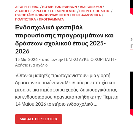
ΑΓΩΓΉ ΥΓΕΊΑΣ
/
ΒΟΥΛΉ ΤΩΝ ΕΦΉΒΩΝ
/
ΔΙΑΓΩΝΙΣΜΟΊ
/
ΔΙΆΦΟΡΕΣ ΔΡΆΣΕΙΣ
/
ΕΘΕΛΟΝΤΙΣΜΌΣ
/
ΕΝΕΡΓΌΣ ΠΟΛΊΤΗΣ
/
ΕΥΡΩΠΑΪΚΌ ΚΟΙΝΟΒΟΎΛΙΟ ΝΈΩΝ
/
ΠΕΡΙΒΑΛΛΟΝΤΙΚΆ
/
ΠΟΛΙΤΙΣΤΙΚΆ
/
ΠΡΟΓΡΆΜΜΑΤΑ
Ενδοσχολικό φεστιβάλ
παρουσίασης προγραμμάτων και
-
δράσεων σχολικού έτους 2025-
2026
15 Μάι 2026
-
από τον/την
ΓΕΝΙΚΟ ΛΥΚΕΙΟ ΧΟΡΤΙΑΤΗ
-
Αφήστε ένα σχόλιο
«Όταν οι μαθητές πρωταγωνιστούν: μια γιορτή
δράσεων και ταλέντων» Με ιδιαίτερη επιτυχία και
μέσα σε μια ατμόσφαιρα χαράς, δημιουργικότητας
και ενθουσιασμού πραγματοποιήθηκε την Πέμπτη
14 Μαΐου 2026 το ετήσιο ενδοσχολικό …
ΔΙΆΒΑΣΕ ΠΕΡΙΣΣΌΤΕΡΑ