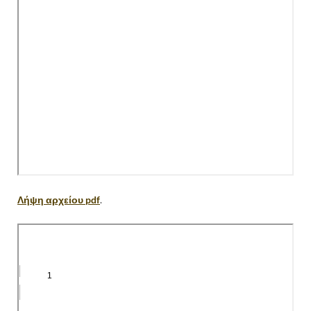
Λήψη αρχείου pdf
.