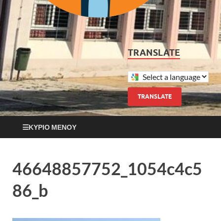
TRANSLATE
TRANSLATE
ΚΎΡΙΟ ΜΕΝΟΎ
46648857752_1054c4c5
86_b