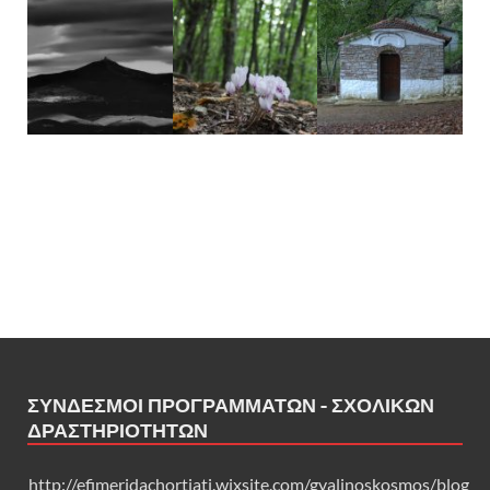
ΣΎΝΔΕΣΜΟΙ ΠΡΟΓΡΑΜΜΆΤΩΝ - ΣΧΟΛΙΚΏΝ
ΔΡΑΣΤΗΡΙΟΤΉΤΩΝ
http://efimeridachortiati.wixsite.com/gyalinoskosmos/blog