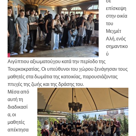
σε
επίσκεψη
στην οικία
του
Μεχμέτ
Αλή
, ενός
σημαντικο
ύ
Αιγύπτιου αξιωματούχου κατά την περίοδο της
Τουρκοκρατίας. Οι υπεύθυνοι του χώρου ξενάγησαν τους
μαθητές στα δωμάτια της κατοικίας, παρουσιάζοντας
πτυχές της ζωής και της δράσης του.
Μέσα από
αυτή τη
διαδικασί
α, οι
μαθητές
απέκτησα