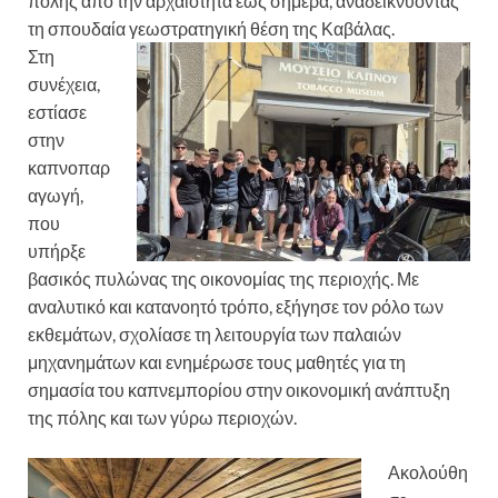
πόλης από την αρχαιότητα έως σήμερα, αναδεικνύοντας
τη σπουδαία γεωστρατηγική θέση της Καβάλας.
Στη
συνέχεια,
εστίασε
στην
καπνοπαρ
αγωγή,
που
υπήρξε
βασικός πυλώνας της οικονομίας της περιοχής. Με
αναλυτικό και κατανοητό τρόπο, εξήγησε τον ρόλο των
εκθεμάτων, σχολίασε τη λειτουργία των παλαιών
μηχανημάτων και ενημέρωσε τους μαθητές για τη
σημασία του καπνεμπορίου στην οικονομική ανάπτυξη
της πόλης και των γύρω περιοχών.
Ακολούθη