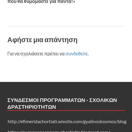
που θα θυμόμαστε για πάντα!»
Αφήστε μια απάντηση
Για να σχολιάσετε πρέπει να
συνδεθείτε
.
ΣΎΝΔΕΣΜΟΙ ΠΡΟΓΡΑΜΜΆΤΩΝ - ΣΧΟΛΙΚΏΝ
ΔΡΑΣΤΗΡΙΟΤΉΤΩΝ
http://efimeridachortiati.wixsite.com/gyalinoskosmos/blog
https://europeaneconomychortiatis.blogspot.com/