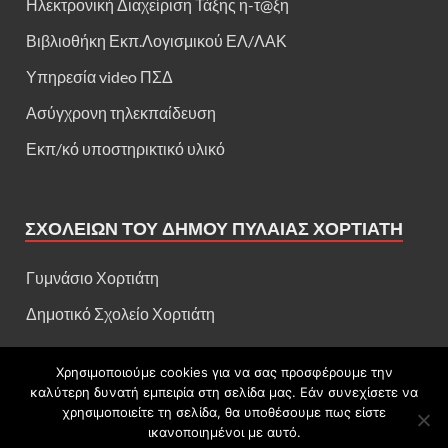
Ηλεκτρονική Διαχείριση Τάξης η-τ@ξη
Βιβλιοθήκη Εκπ.Λογισμικού ΕΛ/ΛΑΚ
Υπηρεσία video ΠΣΔ
Ασύγχρονη τηλεκπαίδευση
Εκπ/κό υποστηρικτικό υλικό
ΣΧΟΛΕΊΩΝ ΤΟΥ ΔΉΜΟΥ ΠΥΛΑΊΑΣ ΧΟΡΤΙΆΤΗ
Γυμνάσιο Χορτιάτη
Δημοτικό Σχολείο Χορτιάτη
Χρησιμοποιούμε cookies για να σας προσφέρουμε την
καλύτερη δυνατή εμπειρία στη σελίδα μας. Εάν συνεχίσετε να
Πνευματικά δικαιώματα: Γενικό Λύκειο Χορτιάτη
χρησιμοποιείτε τη σελίδα, θα υποθέσουμε πως είστε
ικανοποιημένοι με αυτό.
Υποστηρίζεται από
blogs.sch.gr
και
HitMag
.