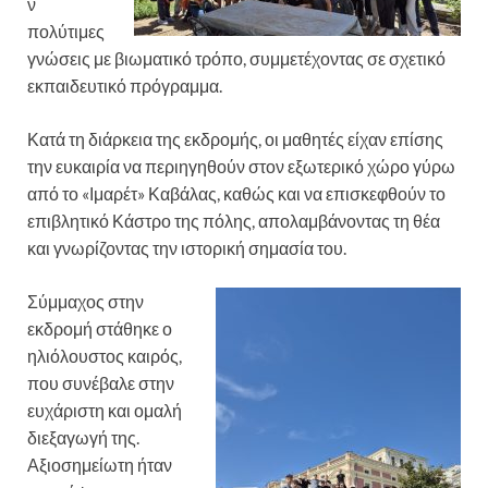
ν
πολύτιμες
γνώσεις με βιωματικό τρόπο, συμμετέχοντας σε σχετικό
εκπαιδευτικό πρόγραμμα.
Κατά τη διάρκεια της εκδρομής, οι μαθητές είχαν επίσης
την ευκαιρία να περιηγηθούν στον εξωτερικό χώρο γύρω
από το «
Ιμαρέτ» Καβάλας
, καθώς και να επισκεφθούν το
επιβλητικό
Κάστρο της πόλης,
απολαμβάνοντας τη θέα
και γνωρίζοντας την ιστορική σημασία του.
Σύμμαχος στην
εκδρομή στάθηκε ο
ηλιόλουστος καιρός,
που συνέβαλε στην
ευχάριστη και ομαλή
διεξαγωγή της.
Αξιοσημείωτη ήταν