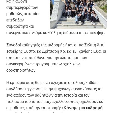
και η άψογη
συμπεριφορά των
μαθητών, οι οποίοι
επέδειξαν
σοβαρότητα και
συνεργατικό πνεύμα καθ’ όλη τη διάρκεια της επίσκεψης.
Συνοδοί καθηγητές της εκδρομής ήταν οι: κα Σιώπη Ά, κ.
Τσακίρης Ευστρ., κα Δρίτσαρη Χρ., και κ. Τζανίδης Ευα., οι
οποίοι είναι υπεύθυνοι για την υλοποίηση των
συγκεκριμένων προγραμμάτων σχολικών
δραστηριοτήτων.
Η εμπειρία αυτή θα μείνει αξέχαστη σε όλους, καθώς
συνδύασε τη γνώση με την ψυχαγωγία, ενισχύοντας το
ενδιαφέρον των μαθητών για την ιστορία και τον
πολιτισμό του τόπου μας. Εξάλλου, όπως σχολίασαν και
οι μαθητές κατά την επιστροφή:
«Κάναμε μια εκδρομή