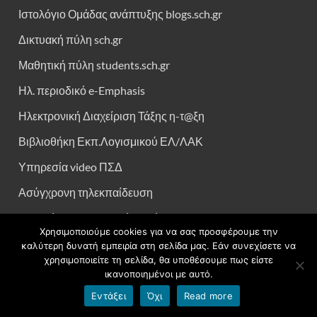
Ιστολόγιο Ομάδας ανάπτυξης blogs.sch.gr
Δικτυακή πύλη sch.gr
Μαθητική πύλη students.sch.gr
Ηλ. περιοδικό e-Emphasis
Ηλεκτρονική Διαχείριση Τάξης η-τ@ξη
Βιβλιοθήκη Εκπ.Λογισμικού ΕΛ/ΛΑΚ
Υπηρεσία video ΠΣΔ
Ασύγχρονη τηλεκπαίδευση
Εκπ/κό υποστηρικτικό υλικό
Χρησιμοποιούμε cookies για να σας προσφέρουμε την
καλύτερη δυνατή εμπειρία στη σελίδα μας. Εάν συνεχίσετε να
χρησιμοποιείτε τη σελίδα, θα υποθέσουμε πως είστε
ΣΧΟΛΕΊΩΝ ΤΟΥ ΔΉΜΟΥ ΠΥΛΑΊΑΣ ΧΟΡΤΙΆΤΗ
ικανοποιημένοι με αυτό.
Εντάξει
Όχι
Read more
Γυμνάσιο Χορτιάτη