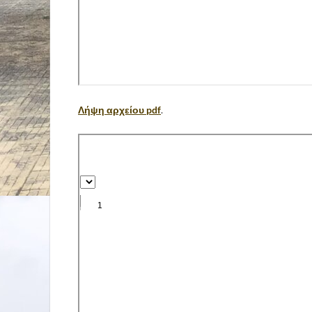
Λήψη αρχείου pdf
.