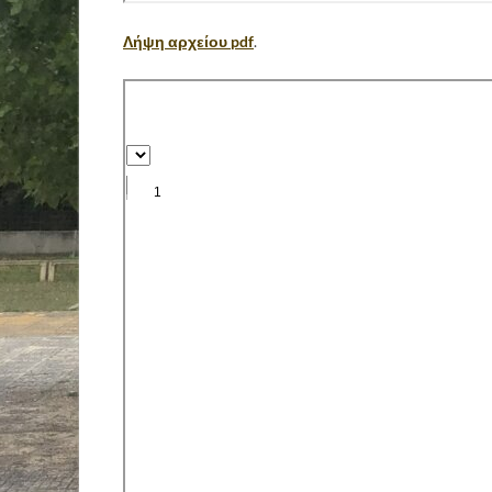
Λήψη αρχείου pdf
.