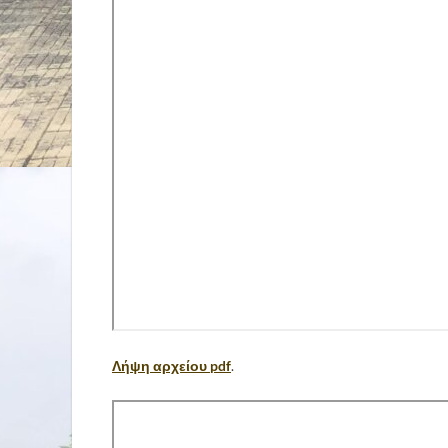
Λήψη αρχείου pdf
.