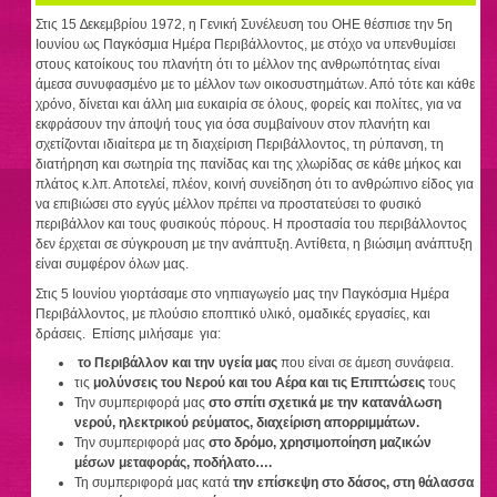
Στις 15 ∆εκεµβρίου 1972, η Γενική Συνέλευση του OΗΕ θέσπισε την 5η
Ιουνίου ως Παγκόσµια Ηµέρα Περιβάλλοντος, µε στόχο να υπενθυµίσει
στους κατοίκους του πλανήτη ότι το µέλλον της ανθρωπότητας είναι
άµεσα συνυφασµένο µε το µέλλον των οικοσυστηµάτων. Από τότε και κάθε
χρόνο, δίνεται και άλλη µια ευκαιρία σε όλους, φορείς και πολίτες, για να
εκφράσουν την άποψή τους για όσα συµβαίνουν στον πλανήτη και
σχετίζονται ιδιαίτερα µε τη διαχείριση Περιβάλλοντος, τη ρύπανση, τη
διατήρηση και σωτηρία της πανίδας και της χλωρίδας σε κάθε µήκος και
πλάτος κ.λπ. Αποτελεί, πλέον, κοινή συνείδηση ότι το ανθρώπινο είδος για
να επιβιώσει στο εγγύς µέλλον πρέπει να προστατεύσει το φυσικό
περιβάλλον και τους φυσικούς πόρους. Η προστασία του περιβάλλοντος
δεν έρχεται σε σύγκρουση µε την ανάπτυξη. Αντίθετα, η βιώσιµη ανάπτυξη
είναι συµφέρον όλων µας.
Στις 5 Ιουνίου γιορτάσαμε στο νηπιαγωγείο μας την Παγκόσμια Ημέρα
Περιβάλλοντος, με πλούσιο εποπτικό υλικό, ομαδικές εργασίες, και
δράσεις. Επίσης μιλήσαμε για:
το Περιβάλλον και την υγεία μας
που είναι σε άμεση συνάφεια.
τις
μολύνσεις του Νερού και του Αέρα και τις Επιπτώσεις
τους
Την συμπεριφορά μας
στο σπίτι σχετικά με την κατανάλωση
νερού, ηλεκτρικού ρεύματος,
διαχείριση απορριμμάτων.
Την συμπεριφορά μας
στο δρόμο, χρησιμοποίηση μαζικών
μέσων μεταφοράς, ποδήλατο….
Τη συμπεριφορά μας κατά
την επίσκεψη στο δάσος, στη θάλασσα