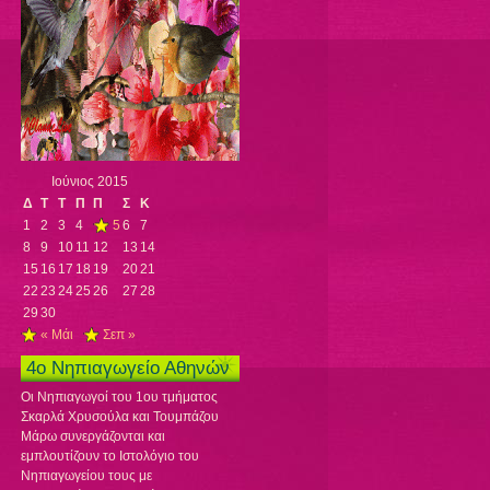
Ιούνιος 2015
Δ
Τ
Τ
Π
Π
Σ
Κ
1
2
3
4
5
6
7
8
9
10
11
12
13
14
15
16
17
18
19
20
21
22
23
24
25
26
27
28
29
30
« Μάι
Σεπ »
4ο Νηπιαγωγείο Αθηνών
Οι Νηπιαγωγοί του 1ου τμήματος
Σκαρλά Χρυσούλα και Τουμπάζου
Μάρω συνεργάζονται και
εμπλουτίζουν το Ιστολόγιο του
Νηπιαγωγείου τους με