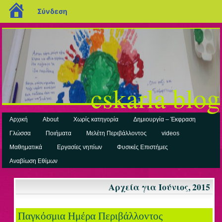
blogs.sch.gr
Σύνδεση
cskarla blog
Αρχική
About
Χωρίς κατηγορία
Δημιουργία – Έκφραση
Γλώσσα
Ποιήματα
Μελέτη Περιβάλλοντος
videos
Μαθηματικά
Εργασίες νηπίων
Φυσικές Επιστήμες
Αναβίωση Εθίμων
Αρχεία για Ιούνιος, 2015
Παγκόσμια Ημέρα Περιβάλλοντος