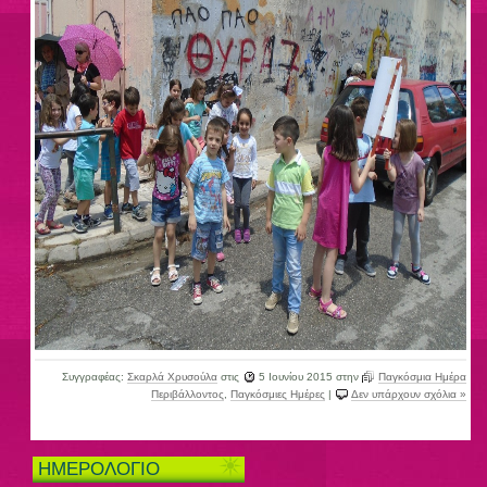
Συγγραφέας:
Σκαρλά Χρυσούλα
στις
5 Ιουνίου 2015
στην
Παγκόσμια Ημέρα
Περιβάλλοντος
,
Παγκόσμιες Ημέρες
|
Δεν υπάρχουν σχόλια »
ΗΜΕΡΟΛΟΓΙΟ