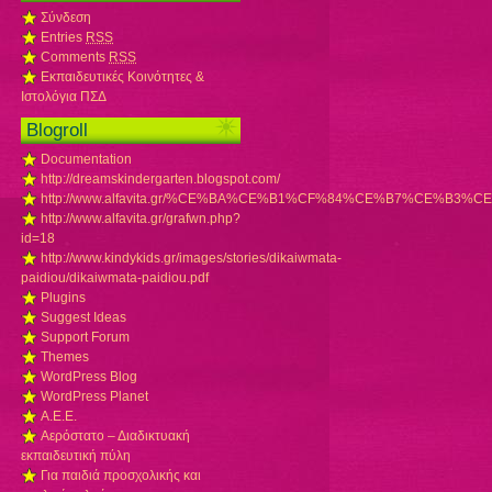
Σύνδεση
Entries
RSS
Comments
RSS
Εκπαιδευτικές Κοινότητες &
Ιστολόγια ΠΣΔ
Blogroll
Documentation
http://dreamskindergarten.blogspot.com/
http://www.alfavita.gr/%CE%BA%CE%B1%CF%84%CE%B7%C
http://www.alfavita.gr/grafwn.php?
id=18
http://www.kindykids.gr/images/stories/dikaiwmata-
paidiou/dikaiwmata-paidiou.pdf
Plugins
Suggest Ideas
Support Forum
Themes
WordPress Blog
WordPress Planet
Α.Ε.Ε.
Αερόστατο – Διαδικτυακή
εκπαιδευτική πύλη
Για παιδιά προσχολικής και