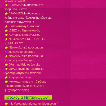
σχολικής ηλικίας…
ΓΡΑΜΜΑΤΑ
Μαθαίνουμε τα
γράμματα με κατα
ΓΡΑΜΜΑΤΑ
Μαθαίνουμε τα
γράμματα με κατάλληλα βιντεάκια για
παιδιά νηπιαγωγείου.!!!
Εκπαιδευτική Τηλεόραση
ΙΔΕΕΣ για Νηπιαγωγούς
Λογισμικά Νηπιαγωγείου
ΝΕΟ ΑΝΑΛΥΤΙΚΟ – ΟΔΗΓΟΣ
ΝΗΠΙΑΓΩΓΟΥ
Νέο Αναλυτικό πρόγραμμα
Νηπιαγωγείου 1ο μέρος
Νέο Αναλυτικό πρόγραμμα
Νηπιαγωγείου 2ο μέρος
Όλη η παιδεία σε ένα site
Φύλλα εργασίας, θέματα και
δραστηριότητες για τα νήπια.
Χρήσιμα Ιστολόγια
Ψυχοπερπατήματα – Χρύσας
Βαλαμουτοπούλου ψυχολόγου-
ψυχοθεραπεύτριας.
Ιστολόγια Νηπιαγωγών
http://dreamskindergarten.blogspot.gr/