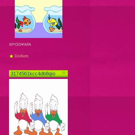
ΧΡΥΣΟΨΑΡΑ
Σύνδεση
3174561kcc4db8qio