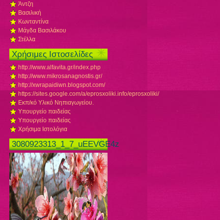
Άντζη
Βασιλική
Κωνταντίνα
Μάγδα Βασιλάκου
Στέλλα
Χρήσιμες Ιστοσελίδες
http://www.alfavita.gr/index.php
http://www.mikrosanagnostis.gr/
http://xwrapaidiwn.blogspot.com/
https://sites.google.com/a/eprosxoliki.info/eprosxoliki/
Εκπ/κό Υλικό Νηπιαγωγείου.
Υπουργείο παιδείας
Υπουργείο παιδείας
Χρήσιμα Ιστολόγια
3080923313_1_7_uEEVGE4z