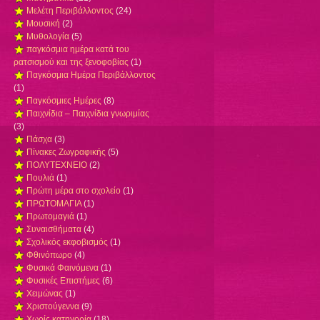
Μελέτη Περιβάλλοντος
(24)
Μουσική
(2)
Μυθολογία
(5)
παγκόσμια ημέρα κατά του
ρατσισμού και της ξενοφοβίας
(1)
Παγκόσμια Ημέρα Περιβάλλοντος
(1)
Παγκόσμιες Ημέρες
(8)
Παιχνίδια – Παιχνίδια γνωριμίας
(3)
Πάσχα
(3)
Πίνακες Ζωγραφικής
(5)
ΠΟΛΥΤΕΧΝΕΙΟ
(2)
Πουλιά
(1)
Πρώτη μέρα στο σχολείο
(1)
ΠΡΩΤΟΜΑΓΙΑ
(1)
Πρωτομαγιά
(1)
Συναισθήματα
(4)
Σχολικός εκφοβισμός
(1)
Φθινόπωρο
(4)
Φυσικά Φαινόμενα
(1)
Φυσικές Επιστήμες
(6)
Χειμώνας
(1)
Χριστούγεννα
(9)
Χωρίς κατηγορία
(18)