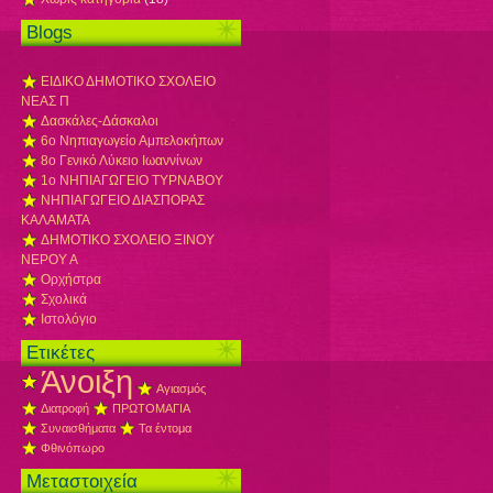
Blogs
ΕΙΔΙΚΟ ΔΗΜΟΤΙΚΟ ΣΧΟΛΕΙΟ
ΝΕΑΣ Π
Δασκάλες-Δάσκαλοι
6ο Νηπιαγωγείο Αμπελοκήπων
8o Γενικό Λύκειο Ιωαννίνων
1ο ΝΗΠΙΑΓΩΓΕΙΟ ΤΥΡΝΑΒΟΥ
ΝΗΠΙΑΓΩΓΕΙΟ ΔΙΑΣΠΟΡΑΣ
ΚΑΛΑΜΑΤΑ
ΔΗΜΟΤΙΚΟ ΣΧΟΛΕΙΟ ΞΙΝΟΥ
ΝΕΡΟΥ Α
Ορχήστρα
Σχολικά
Ιστολόγιο
Ετικέτες
Άνοιξη
Αγιασμός
Διατροφή
ΠΡΩΤΟΜΑΓΙΑ
Συναισθήματα
Τα έντομα
Φθινόπωρο
Μεταστοιχεία