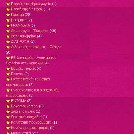
Γιορτές στο Νηπιαγωγείο
(1)
Γιορτή της Μητέρας
(11)
Γλώσσα
(28)
Ποιήματα
(7)
ΓΡΑΜΜΑΤΑ
(1)
Δημιουργία – Έκφραση
(40)
28η Οκτωβρίου
(4)
ΔΙΑΤΡΟΦΗ
(2)
Διδακτικές επισκέψεις – Θέατρα
(9)
Εθελοντισμός – Άνοιγμα του
Σχολείου στην κοινωνία
(4)
Εθνικές Γιορτές
(4)
Εικόνες
(2)
Εκπαιδευτικά Βιωματικά
προγράμματα
(2)
Ενδοσχολικές και διασχολικές
επιμορφώσεις
(1)
ΕΝΤΟΜΑ
(2)
Εργασίες νηπίων
(6)
Ζώα της αυλής
(1)
Θεατρικά παιχνίδια
(1)
Καινοτόμα προγράμματα
(1)
Κανόνες συμπεριφοράς
(1)
Μαθηματικά
(21)