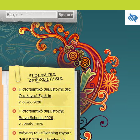
Βρες
Βρες το »
το
»
Πιστοποιητικό συμμετοχής στα
Οικολογικά Σχολεία
2 Ιουλίου 2026
Πιστοποιητικό συμμετοχής
Bravo Schools 2026
25 Ιουνίου 2026
Διάχυση του eTwinning έργου :
“NBS & STEM adventures in