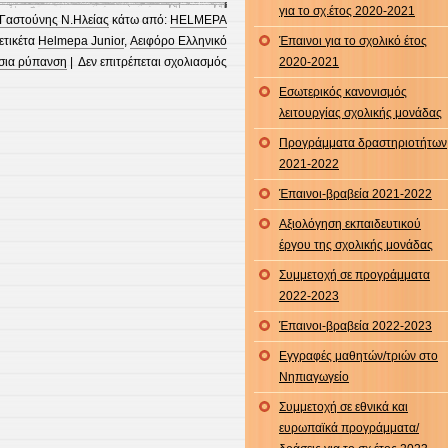
για το σχ.έτος 2020-2021
Γαστούνης Ν.Ηλείας
κάτω από:
HELMEPA
 ετικέτα
Helmepa Junior
,
Αειφόρο Ελληνικό
Έπαινοι για το σχολικό έτος
στο
σια ρύπανση
|
Δεν επιτρέπεται σχολιασμός
2020-2021
Θαλάσσια
Εσωτερικός κανονισμός
ρύπανση
λειτουργίας σχολικής μονάδας
Προγράμματα δραστηριοτήτων
2021-2022
Έπαινοι-βραβεία 2021-2022
Αξιολόγηση εκπαιδευτικού
έργου της σχολικής μονάδας
Συμμετοχή σε προγράμματα
2022-2023
Έπαινοι-βραβεία 2022-2023
Εγγραφές μαθητών/τριών στο
Νηπιαγωγείο
Συμμετοχή σε εθνικά και
ευρωπαϊκά προγράμματα/