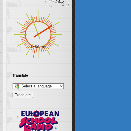
Translate
Select
a
Translate
language
to
translate
this
page