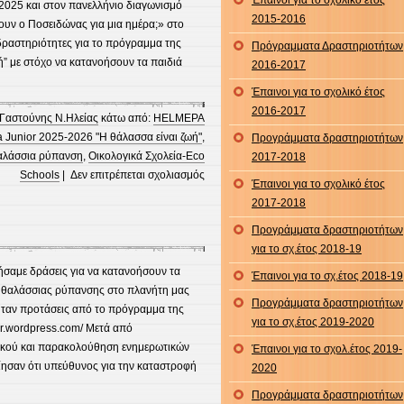
Έπαινοι για το σχολικό έτος
2025 και στον πανελλήνιο διαγωνισμό
2015-2016
ουν ο Ποσειδώνας για μια ημέρα;» στο
δραστηριότητες για το πρόγραμμα της
Πρόγραμματα Δραστηριοτήτων
ή” με στόχο να κατανοήσουν τα παιδιά
2016-2017
Έπαινοι για το σχολικό έτος
2016-2017
Γαστούνης Ν.Ηλείας
κάτω από:
HELMEPA
Junior 2025-2026 "Η θάλασσα είναι ζωή"
,
Προγράμματα δραστηριοτήτων
λάσσια ρύπανση
,
Οικολογικά Σχολεία-Eco
2017-2018
στο
Schools
|
Δεν επιτρέπεται σχολιασμός
Έπαινοι για το σχολικό έτος
Helmepa
2017-2018
Junior
Προγράμματα δραστηριοτήτων
2025-
για το σχ.έτος 2018-19
2026
“Η
σαμε δράσεις για να κατανοήσουν τα
Έπαινοι για το σχ.έτος 2018-19
θάλασσα
ς θαλάσσιας ρύπανσης στο πλανήτη μας
Προγράμματα δραστηριοτήτων
είναι
ήταν προτάσεις από τo πρόγραμμα της
για το σχ.έτος 2019-2020
ζωή”
or.wordpress.com/ Μετά από
ικού και παρακολούθηση ενημερωτικών
Έπαινοι για το σχολ.έτος 2019-
ίησαν ότι υπεύθυνος για την καταστροφή
2020
Προγράμματα δραστηριοτήτων