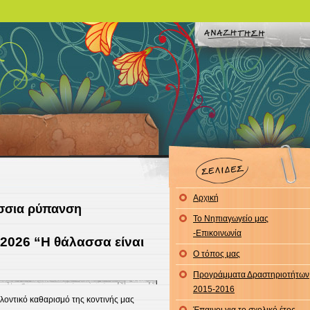
Αρχική
άσσια ρύπανση
To Νηπιαγωγείο μας
-Επικοινωνία
2026 “Η θάλασσα είναι
Ο τόπος μας
Προγράμματα Δραστηριοτήτων
2015-2016
λοντικό καθαρισμό της κοντινής μας