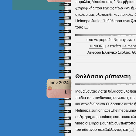
παραλίας Μπούκα στις 2 Νοεμβρίου 
ζωγραφικής που είχε ως τίτλο «Αν ήμ
σχολείο μας υλοποιήθηκαν ποικίλες 
Helmepa Junior “Η θάλασσα είναι ζω
τους […]
από
Αειφόρο 4ο Νηπιαγωγείο 
JUNIOR
| με ετικέτα
Helmepa 
Αειφόρο Ελληνικό Σχολείο
,
Θα
Θαλάσσια ρύπανση
Ιούν 2024
Μαθαίνοντας για τη θάλασσα υλοποιή
1
παιδιά τους κινδύνους-συνέπειες τη
και στον άνθρωπο.Οι δράσεις αυτές 
Helmepa Junior https://helmepajuni
συζήτηση,παρουσίαση εποπτικού υλ
video οι μικροί μαθητές συνειδητοπο
του υδάτινου περιβάλλοντος και […]