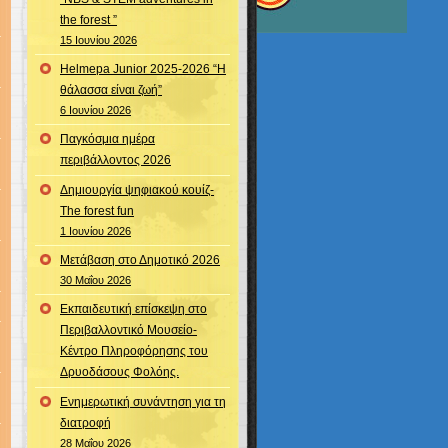
the forest ”
15 Ιουνίου 2026
Helmepa Junior 2025-2026 “Η
θάλασσα είναι ζωή”
6 Ιουνίου 2026
Παγκόσμια ημέρα
περιβάλλοντος 2026
Δημιουργία ψηφιακού κουίζ-
The forest fun
1 Ιουνίου 2026
Μετάβαση στο Δημοτικό 2026
30 Μαΐου 2026
Εκπαιδευτική επίσκεψη στο
Περιβαλλοντικό Μουσείο-
Κέντρο Πληροφόρησης του
Δρυοδάσους Φολόης.
Ενημερωτική συνάντηση για τη
διατροφή
28 Μαΐου 2026