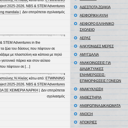
oject 2025-2026
,
NBS & STEM Adventures
ΑΔΕΣΠΟΤΑ ΖΩΑΚΙΑ
στο
ing mandala
|
Δεν επιτρέπεται σχολιασμός
ΑΕΙΦΟΡΙΚΗ ΑΥΛΗ
Spring
mandala
ΑΕΙΦΟΡΟ ΕΛΛΗΝΙΚΟ
ΣΧΟΛΕΙΟ
ΑΕΡΑΣ
 & STEM Adventures in the
ΑΛΚΥΟΝΙΔΕΣ ΜΕΡΕΣ
ε τα ζώα του δάσους που πέφτουν σε
ιάξαμε με πλαστελίνη και κάποια με πηλό
ΑΜΥΓΔΑΛΙΑ
 γειτονικό πάρκο και στον αύλειο
ΑΝΑΚΟΙΝΩΣΕΙΣ ΓΙΑ
 που πέφτουν σε […]
ΔΙΑΔΙΚΤΥΑΚΕΣ
ΕΝΗΜΕΡΩΣΕΙΣ-
αστούνης Ν.Ηλείας
κάτω από:
ETWINNING
ΕΠΙΜΟΡΦΩΣΕΙΣ ΓΟΝΕΩΝ
oject 2025-2026
,
NBS & STEM Adventures
ΑΝΑΚΥΚΛΩΣΗ
ΩΑ ΣΕ ΧΕΙΜΕΡΙΑ ΝΑΡΚΗ
|
Δεν επιτρέπεται
στο
σχολιασμός
ΑΝΘΕΣΤΗΡΙΑ
Hibernating
ΑΝΘΡΩΠΙΝΑ ΔΙΚΑΙΩΜΑΤΑ
animals
ΑΝΟΙΞΗ
ΑΠΟΚΡΙΕΣ