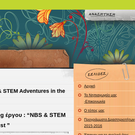
Αρχική
& STEM Adventures in the
To Νηπιαγωγείο μας
-Επικοινωνία
Ο τόπος μας
ng έργου : “NBS & STEM
Προγράμματα Δραστηριοτήτων
st ”
2015-2016