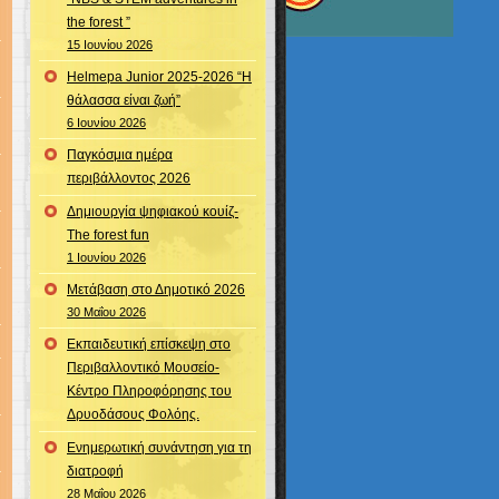
the forest ”
15 Ιουνίου 2026
Helmepa Junior 2025-2026 “Η
θάλασσα είναι ζωή”
6 Ιουνίου 2026
Παγκόσμια ημέρα
περιβάλλοντος 2026
Δημιουργία ψηφιακού κουίζ-
The forest fun
1 Ιουνίου 2026
Μετάβαση στο Δημοτικό 2026
30 Μαΐου 2026
Εκπαιδευτική επίσκεψη στο
Περιβαλλοντικό Μουσείο-
Κέντρο Πληροφόρησης του
Δρυοδάσους Φολόης.
Ενημερωτική συνάντηση για τη
διατροφή
28 Μαΐου 2026