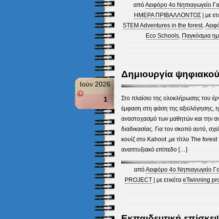
από
Αειφόρο 4ο Νηπιαγωγείο Γα
ΗΜΕΡΑ ΠΡΙΒΑΛΛΟΝΤΟΣ
| με ετ
STEM Adventures in the forest
,
Αειφ
Eco Schools
,
Παγκόσμια ημ
Δημιουργία ψηφιακού 
Ιούν 2026
Στο πλαίσιο της ολοκλήρωσης του έργ
1
έμφαση στη φάση της αξιολόγησης, η
αναστοχασμό των μαθητών και την α
διαδικασίας. Για τον σκοπό αυτό, σχ
κουίζ στο Kahoot ,με τίτλο The fores
αναπτυξιακό επίπεδο […]
από
Αειφόρο 4ο Νηπιαγωγείο Γ
PROJECT
| με ετικέτα
eTwinning pr
Εκπαιδευτική επίσκε