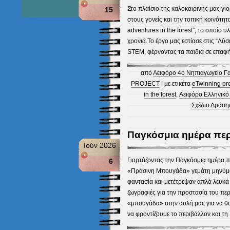
Στο πλαίσιο της καλοκαιρινής μας γι
15
στους γονείς και την τοπική κοινότ
adventures in the forest”, το οποίο υ
χρονιά.Το έργο μας εστίασε στις “Λύσ
STEM, φέρνοντας τα παιδιά σε επαφή
από
Αειφόρο 4ο Νηπιαγωγείο Γ
PROJECT
| με ετικέτα
eTwinning pr
in the forest
,
Αειφόρο Ελληνικό
Σχέδιο Δράση
Παγκόσμια ημέρα περ
Ιούν 2026
Γιορτάζοντας την Παγκόσμια ημέρα π
6
«Πράσινη Μπουγάδα» γεμάτη μηνύματ
φαντασία και μετέτρεψαν απλά λευκά
ζωγραφιές για την προστασία του πε
«μπουγάδα» στην αυλή μας για να θυ
να φροντίζουμε το περιβάλλον και τη