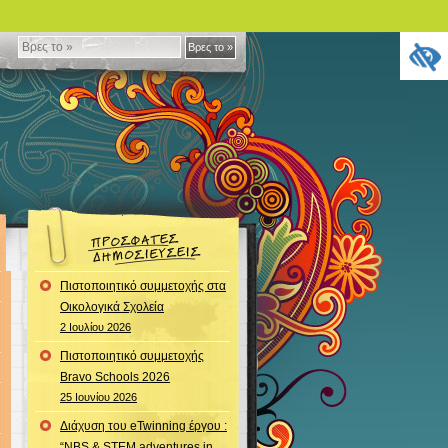
Βρες
Βρες το »
το
»
Πιστοποιητικό συμμετοχής στα
Οικολογικά Σχολεία
2 Ιουλίου 2026
Πιστοποιητικό συμμετοχής
Bravo Schools 2026
25 Ιουνίου 2026
Διάχυση του eTwinning έργου :
“NBS & STEM adventures in