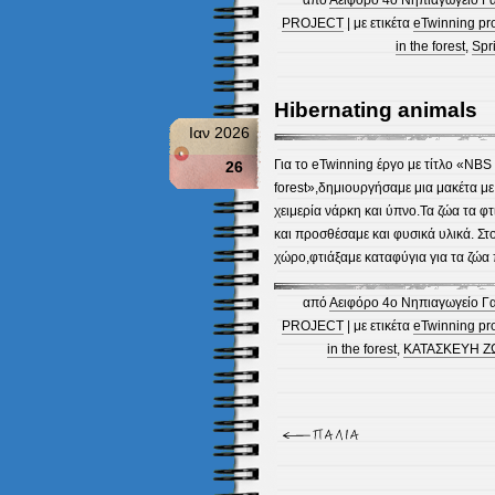
PROJECT
| με ετικέτα
eTwinning pr
in the forest
,
Spr
Hibernating animals
Ιαν 2026
Για το eTwinning έργο με τίτλο «NBS
26
forest»,δημιουργήσαμε μια μακέτα μ
χειμερία νάρκη και ύπνο.Τα ζώα τα φτ
και προσθέσαμε και φυσικά υλικά. Στο
χώρο,φτιάξαμε καταφύγια για τα ζώα
από
Αειφόρο 4ο Νηπιαγωγείο Γ
PROJECT
| με ετικέτα
eTwinning pr
in the forest
,
ΚΑΤΑΣΚΕΥΗ Ζ