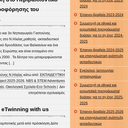
δράσεις για το σχ.έτος 2023-
κουίζ-
2024
The
ροφόρησης του
forest
Έπαινοι-βραβεία 2023-2024
.
fun
Συμμετοχή σε εθνικά και
ευρωπαϊκά προγράμματα/
1ο και 3ο Νηπιαγωγείο Γαστούνης
δράσεις για το σχ.έτος 2024-
στο Ν.Ηλείας,μαθητές -εκπαιδευτικοί
2025
δικό δρυοδάσος των Βαλκανίων και ένα
Έπαινοι-βραβεία 2024-2025
ς Ευρώπης και είναι ενταγμένο στο
και επαγγελματική ανάπτυξη
 2000 . Τα δέντρα του μεταμορφώνονται
εκπαιδευτικών
οντας […]
Εγκύκλιος λειτουργίας
ύνης Ν.Ηλείας
κάτω από:
ΕΚΠΑΙΔΕΥΤΙΚΗ
νηπιαγωγείων
oject 2025-2026
,
NBS & STEM Adventures
Συμμετοχή σε εθνικά και
είο
,
Οικολογικά Σχολεία-Eco Schools
|
Δεν
ευρωπαϊκά προγράμματα/
στο
επιτρέπεται σχολιασμός
δράσεις για το σχ.έτος 2025-
Εκπαιδευτική
2026
επίσκεψη
 eTwinning with us
στο
Έπαινοι-βραβεία 2025-2026
Περιβαλλοντικό
και επαγγελματική ανάπτυξη
Μουσείο-
ρομποτικής μετά από πρόσκληση.Δείτε
εκπαιδευτικών