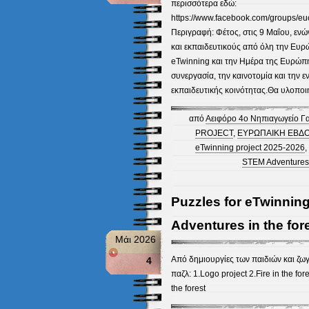
περισσότερα εδώ:
https://www.facebook.com/groups/
Περιγραφή: Φέτος, στις 9 Μαΐου, ενώ
και εκπαιδευτικούς από όλη την Ευρ
eTwinning και την Ημέρα της Ευρώπη
συνεργασία, την καινοτομία και την 
εκπαιδευτικής κοινότητας.Θα υλοποι
από
Αειφόρο 4ο Νηπιαγωγείο Γ
PROJECT
,
ΕΥΡΩΠΑΙΚΗ ΕΒΔΟ
eTwinning project 2025-2026
,
STEM Adventures i
Puzzles for eTwinni
Adventures in the for
Μάι 2026
Από δημιουργίες των παιδιών και ζ
4
παζλ: 1.Logo project 2.Fire in the for
the forest