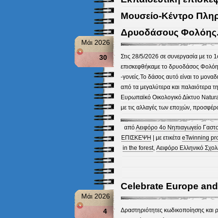
Μουσείο-Κέντρο Πλη
Δρυοδάσους Φολόης
Μάι 2026
Στις 28/5/2026 σε συνεργασία με το 
30
επισκεφθήκαμε το δρυοδάσος Φολόης 
-γονείς.Το δάσος αυτό είναι το μονα
από τα μεγαλύτερα και παλαιότερα τη
Ευρωπαϊκό Οικολογικό Δίκτυο Natura
με τις αλλαγές των εποχών, προσφέρ
από
Αειφόρο 4ο Νηπιαγωγείο Γαστο
ΕΠΙΣΚΕΨΗ
| με ετικέτα
eTwinning pr
in the forest
,
Αειφόρο Ελληνικό Σχολ
Celebrate Europe and
Μάι 2026
Δραστηριότητες κωδικοποίησης και 
4