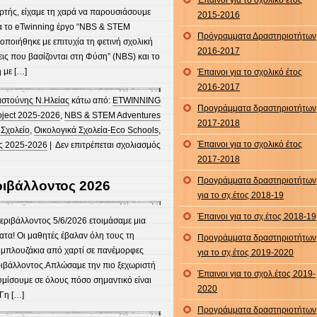
Έπαινοι για το σχολικό έτος
ορτής, είχαμε τη χαρά να παρουσιάσουμε
2015-2016
ητα το eTwinning έργο “NBS & STEM
Πρόγραμματα Δραστηριοτήτων
λοποιήθηκε με επιτυχία τη φετινή σχολική
2016-2017
εις που βασίζονται στη Φύση” (NBS) και το
 με […]
Έπαινοι για το σχολικό έτος
2016-2017
αστούνης Ν.Ηλείας
κάτω από:
ETWINNING
Προγράμματα δραστηριοτήτων
oject 2025-2026
,
NBS & STEM Adventures
2017-2018
 Σχολείο
,
Οικολογικά Σχολεία-Eco Schools
,
στο
Έπαινοι για το σχολικό έτος
ς 2025-2026
|
Δεν επιτρέπεται σχολιασμός
Διάχυση
2017-2018
του
Προγράμματα δραστηριοτήτων
ιβάλλοντος 2026
eTwinning
για το σχ.έτος 2018-19
έργου
Έπαινοι για το σχ.έτος 2018-19
:
εριβάλλοντος 5/6/2026 ετοιμάσαμε μια
“NBS
α! Οι μαθητές έβαλαν όλη τους τη
Προγράμματα δραστηριοτήτων
&
 μπλουζάκια από χαρτί σε πανέμορφες
για το σχ.έτος 2019-2020
STEM
ριβάλλοντος.Απλώσαμε την πιο ξεχωριστή
Έπαινοι για το σχολ.έτος 2019-
adventures
μίσουμε σε όλους πόσο σημαντικό είναι
2020
in
 Γη […]
the
Προγράμματα δραστηριοτήτων