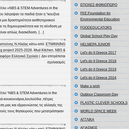
μας
EΠΟΧΕΣ-ΦΘΙΝΟΠΩΡΟ
τίτλο «NBS & STEM Adventures in the
FEE:Foundation for
ου λάτρεψαν τα παιδιά ήταν η “κουζίνα
Environmental Education
ια μια δραστηριότητα αισθητηριακού
ει τη δημιουργικότητα και τη σύνδεση με
FOODEDUCATORS
 είναι απλώς διασκέδαση· […]
Global School Play Day
αστούνης Ν.Ηλείας
κάτω από:
ETWINNING
HELMEPA JUNIOR
g project 2025-2026
,
Mud Kitchen
,
NBS &
Let's do it Greece 2017
ειφόρο Ελληνικό Σχολείο
|
Δεν επιτρέπεται
Let's do it Greece 2018
στο
σχολιασμός
Mud
Let's do it Greece 2019
Kitchen
Let's do it Greece 2024
Make a wish
τίτλο “NBS & STEM Adventures in the
Outdoor Classroom Day
ικά-κουκουνάρια,λουλούδια ,πέτρες
PLASTIC CLEVER SCHOOLS
ση μας και εξερευνώντας τις αλλαγές της
υτούς τους θησαυρούς που μετατράπηκαν
WORLD SPACE WEEK
ΑΓΓΛΙΚΑ
ΑΓΙΑΣΜΟΣ
αστούνης Ν.Ηλείας
κάτω από:
ETWINNING