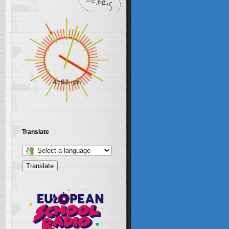
Translate
Select
a
Translate
language
to
translate
this
page