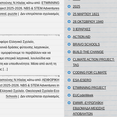
αστούνης Ν.Ηλείας
κάτω από:
ETWINNING
2025
oject 2025-2026
,
NBS & STEM Adventures
στο
orest
,
puzzle
|
Δεν επιτρέπεται σχολιασμός
25 ΜΑΡΤΙΟΥ 1821
Puzzles
28 ΟΚΤΩΒΡΙΟΥ 1940
for
3 ΙΕΡΑΡΧΕΣ
eTwinning
project
ACTION AID
“NBS&STEM
ιφόρο Ελληνικό Σχολείο,
BRAVO SCHOOLS
Adventures
ονιά δράσεις φύτευσης λαχανικών,
in
BUILD THE CHANGE
α ομορφύνουμε το περιβάλλον και να
the
με εποχικά λαχανικά, λουλούδια και
CLIMATE ACTION PROJECT-
forest”
άπη και υπευθυνότητα. Μέσα από αυτή τη
TAG
ς […]
CODING FOR CLIMATE
αστούνης Ν.Ηλείας
κάτω από:
ΑΕΙΦΟΡΙΚΗ
ESA-ESERO
ect 2025-2026
,
NBS & STEM Adventures in
ETWINNING PROJECT
Ελληνικό Σχολείο
,
Οικολογικά Σχολεία-Eco
EUCodeWeek
στο
Schools
|
Δεν επιτρέπεται σχολιασμός
Ο
EWWR -ΕΥΡΩΠΑΪΚΗ
αύλειος
ΕΒΔΟΜΑΔΑ ΜΕΙΩΣΗΣ
χώρος
ΑΠΟΒΛΗΤΩΝ