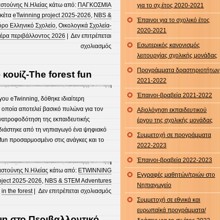
forest
στούνης Ν.Ηλείας
κάτω από:
ΠΑΓΚΟΣΜΙΑ
για το σχ.έτος 2020-2021
”
ικέτα
eTwinning project 2025-2026
,
NBS &
Έπαινοι για το σχολικό έτος
όρο Ελληνικό Σχολείο
,
Οικολογικά Σχολεία-
2020-2021
έρα περιβάλλοντος 2026
|
Δεν επιτρέπεται
Εσωτερικός κανονισμός
στο
σχολιασμός
λειτουργίας σχολικής μονάδας
Παγκόσμια
ημέρα
Προγράμματα δραστηριοτήτων
κουίζ-The forest fun
περιβάλλοντος
2021-2022
2026
Έπαινοι-βραβεία 2021-2022
ου eTwinning, δόθηκε ιδιαίτερη
 οποία αποτελεί βασικό πυλώνα για τον
Αξιολόγηση εκπαιδευτικού
νατροφοδότηση της εκπαιδευτικής
έργου της σχολικής μονάδας
εδιάστηκε από τη νηπιαγωγό ένα ψηφιακό
Συμμετοχή σε προγράμματα
t fun προσαρμοσμένο στις ανάγκες και το
2022-2023
Έπαινοι-βραβεία 2022-2023
αστούνης Ν.Ηλείας
κάτω από:
ETWINNING
Εγγραφές μαθητών/τριών στο
oject 2025-2026
,
NBS & STEM Adventures
Νηπιαγωγείο
στο
in the forest
|
Δεν επιτρέπεται σχολιασμός
Συμμετοχή σε εθνικά και
Δημιουργία
ευρωπαϊκά προγράμματα/
ψηφιακού
ψη στο Περιβαλλοντικό