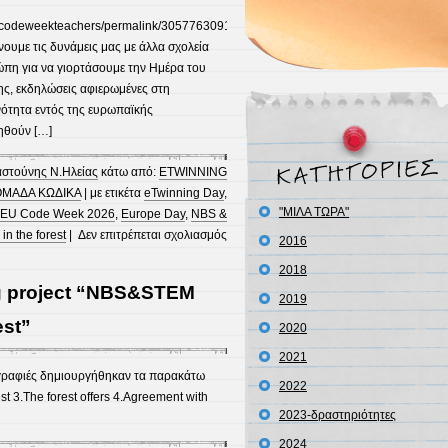
Κέντρο
Πληροφόρησης
eucodeweekteachers/permalink/3057763091282132/
του
νουμε τις δυνάμεις μας με άλλα σχολεία
Δρυοδάσους
ώπη για να γιορτάσουμε την Ημέρα του
Φολόης.
ς, εκδηλώσεις αφιερωμένες στη
ενότητα εντός της ευρωπαϊκής
ηθούν […]
αστούνης Ν.Ηλείας
κάτω από:
ETWINNING
ΜΑΔΑ ΚΩΔΙΚΑ
| με ετικέτα
eTwinning Day
,
"ΜΙΛΑ ΤΩΡΑ"
EU Code Week 2026
,
Europe Day
,
NBS &
στο
n the forest
|
Δεν επιτρέπεται σχολιασμός
2016
Celebrate
2018
Europe
ng project “NBS&STEM
and
2019
eTwinning
est”
2020
with
2021
us
ωγραφιές δημιουργήθηκαν τα παρακάτω
2022
est 3.The forest offers 4.Agreement with
2023-δραστηριότητες
2024