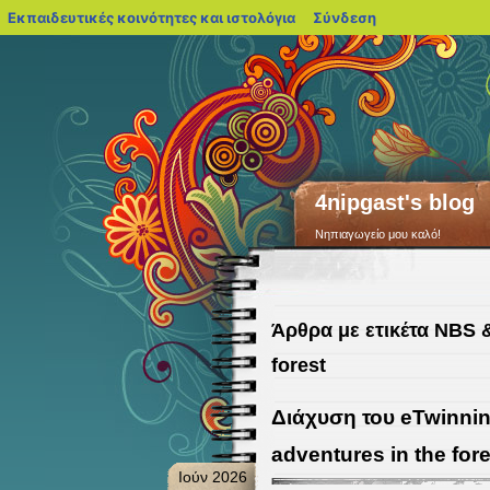
blogs.sch.gr
Εκπαιδευτικές κοινότητες και ιστολόγια
Σύνδεση
4nipgast's blog
Νηπιαγωγείο μου καλό!
Άρθρα με ετικέτα NBS 
forest
Διάχυση του eTwinni
adventures in the fore
Ιούν 2026