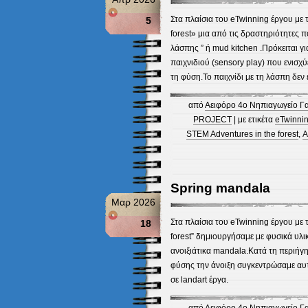
Στα πλαίσια του eTwinning έργου με 
5
forest» μια από τις δραστηριότητες π
λάσπης ” ή mud kitchen .Πρόκειται γ
παιχνιδιού (sensory play) που ενισχύ
τη φύση.Το παιχνίδι με τη λάσπη δεν
από
Αειφόρο 4ο Νηπιαγωγείο Γ
PROJECT
| με ετικέτα
eTwinnin
STEM Adventures in the forest
,
Α
Spring mandala
Μαρ 2026
Στα πλαίσια του eTwinning έργου με 
18
forest” δημιουργήσαμε με φυσικά υλ
ανοιξιάτικα mandala.Κατά τη περιήγη
φύσης την άνοιξη συγκεντρώσαμε α
σε landart έργα.
από
Αειφόρο 4ο Νηπιαγωγείο Γ