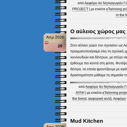
από
Αειφόρο 4ο Νηπιαγωγείο Γ
PROJECT
| με ετικέτα
eTwinning pr
in the f
Ο αύλειος χώρος μας
Απρ 2026
Στον αύλειο χώρο του σχολείου ως Αε
20
πραγματοποιήσαμε όλη τη σχολική χρ
λουλουδιών και δέντρων, με στόχο ν
έρθουμε πιο κοντά στη φύση. Φυτέψα
δέντρα, τα οποία φροντίζουμε με αγ
δραστηριότητα μάθαμε τη σημασία τη
από
Αειφόρο 4ο Νηπιαγωγείο Γ
ΑΥΛΗ
| με ετικέτα
eTwinning proj
the forest
,
αειφορική αυλή
,
Αειφόρο 
Mud Kitchen
Απρ 2026