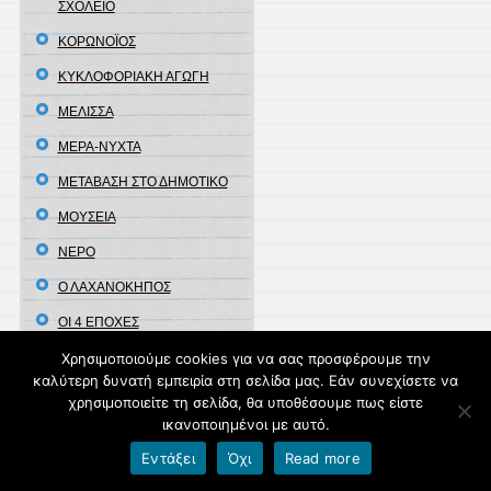
ΣΧΟΛΕΙΟ
ΚΟΡΩΝΟΪΟΣ
ΚΥΚΛΟΦΟΡΙΑΚΗ ΑΓΩΓΗ
ΜΕΛΙΣΣΑ
ΜΕΡΑ-ΝΥΧΤΑ
ΜΕΤΑΒΑΣΗ ΣΤΟ ΔΗΜΟΤΙΚΟ
ΜΟΥΣΕΙΑ
ΝΕΡΟ
Ο ΛΑΧΑΝΟΚΗΠΟΣ
ΟΙ 4 ΕΠΟΧΕΣ
ΟΙΚΟΓΕΝΕΙΑ
Χρησιμοποιούμε cookies για να σας προσφέρουμε την
καλύτερη δυνατή εμπειρία στη σελίδα μας. Εάν συνεχίσετε να
ΟΙΚΟΛΟΓΙΚΑ ΣΧΟΛΕΙΑ
χρησιμοποιείτε τη σελίδα, θα υποθέσουμε πως είστε
ικανοποιημένοι με αυτό.
ΟΝΟΜΑ
Εντάξει
Όχι
Read more
ΠΑΓΚΟΣΜΙΑ ΗΜΕΡΑ ΑΤΟΜΩΝ
ΜΕ ΑΝΑΠΗΡΙΑ