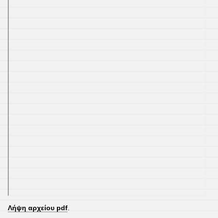
Λήψη αρχείου pdf
.