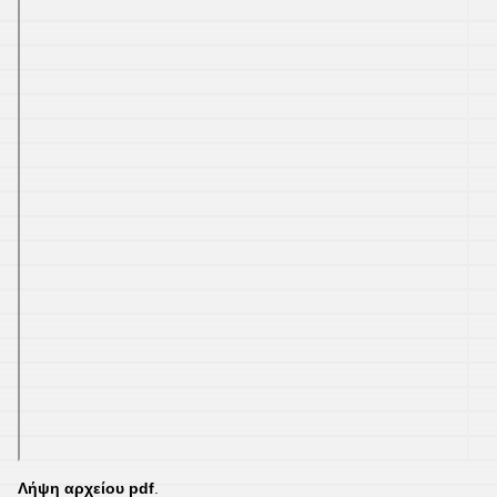
Λήψη αρχείου pdf
.