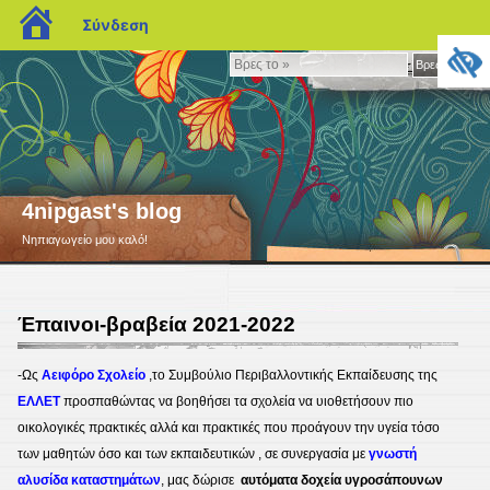
blogs.sch.gr
Σύνδεση
Βρες
Βρες το »
το
»
4nipgast's blog
Νηπιαγωγείο μου καλό!
Έπαινοι-βραβεία 2021-2022
-Ως
Αειφόρο Σχολείο
,το Συμβούλιο Περιβαλλοντικής Εκπαίδευσης της
ΕΛΛΕΤ
προσπαθώντας να βοηθήσει τα σχολεία να υιοθετήσουν πιο
οικολογικές πρακτικές αλλά και πρακτικές που προάγουν την υγεία τόσο
των μαθητών όσο και των εκπαιδευτικών , σε συνεργασία με
γνωστή
αλυσίδα καταστημάτων
, μας δώρισε
αυτόματα δοχεία υγροσάπουνων