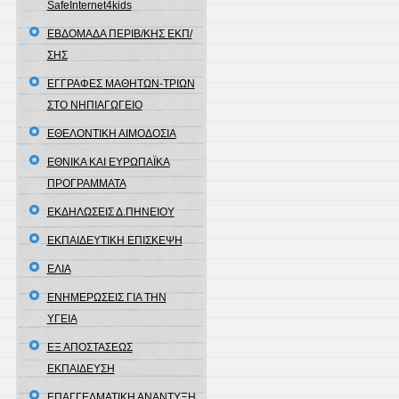
SafeInternet4kids
ΕΒΔΟΜΑΔΑ ΠΕΡΙΒ/ΚΗΣ ΕΚΠ/
ΣΗΣ
ΕΓΓΡΑΦΕΣ ΜΑΘΗΤΩΝ-ΤΡΙΩΝ
ΣΤΟ ΝΗΠΙΑΓΩΓΕΙΟ
ΕΘΕΛΟΝΤΙΚΗ ΑΙΜΟΔΟΣΙΑ
ΕΘΝΙΚΑ ΚΑΙ ΕΥΡΩΠΑΪΚΑ
ΠΡΟΓΡΑΜΜΑΤΑ
ΕΚΔΗΛΩΣΕΙΣ Δ.ΠΗΝΕΙΟΥ
ΕΚΠΑΙΔΕΥΤΙΚΗ ΕΠΙΣΚΕΨΗ
ΕΛΙΑ
ΕΝΗΜΕΡΩΣΕΙΣ ΓΙΑ ΤΗΝ
ΥΓΕΙΑ
ΕΞ ΑΠΟΣΤΑΣΕΩΣ
ΕΚΠΑΙΔΕΥΣΗ
ΕΠΑΓΓΕΛΜΑΤΙΚΗ ΑΝΑΝΤΥΞΗ