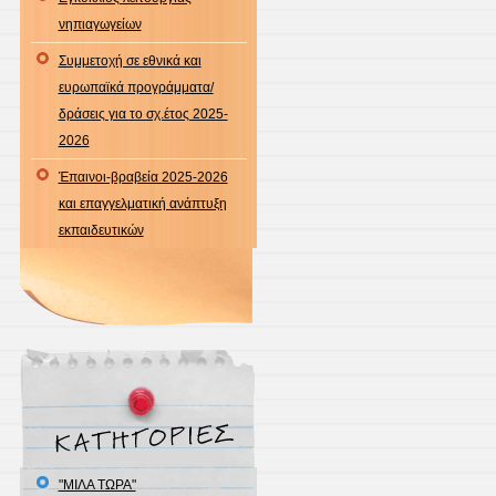
νηπιαγωγείων
Συμμετοχή σε εθνικά και
ευρωπαϊκά προγράμματα/
δράσεις για το σχ.έτος 2025-
2026
Έπαινοι-βραβεία 2025-2026
και επαγγελματική ανάπτυξη
εκπαιδευτικών
"ΜΙΛΑ ΤΩΡΑ"