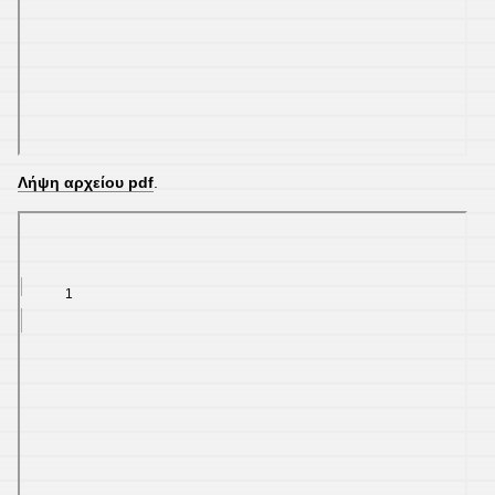
Λήψη αρχείου pdf
.