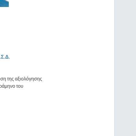
.Σ.Δ.
ηση της αξιολόγησης
τράμηνο του