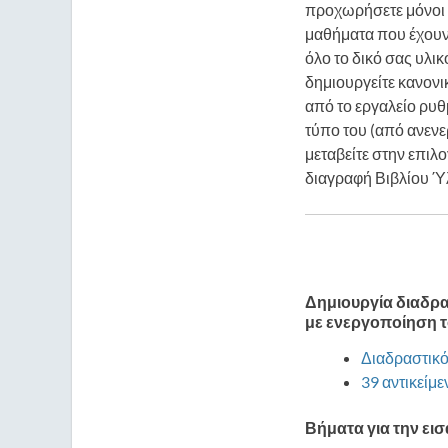
προχωρήσετε μόνοι σ
μαθήματα που έχουν
όλο το δικό σας υλι
δημιουργείτε κανονι
από το εργαλείο ρυθ
τύπο του (από ανενε
μεταβείτε στην επιλ
διαγραφή Βιβλίου Ύ
Δημιουργία διαδρα
με ε
νεργοποίηση το
Διαδραστικό
39 αντικείμ
Βήματα για την ει