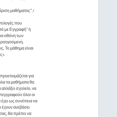
είριση μαθήματος” /
επιλογές που
τό με Εγγραφή” ή
δια οθόνη των
προηγούμενη.
ς. Το μάθημα είναι
ς».
 προετοιμάζεται για
όλα τα μαθήματα θα
 αλλάξει σχολείο, να
απεγγραφούν όλοι οι
 έχει ως συνέπεια να
υ έχουν ανεβάσει
σας, θα πρέπει να