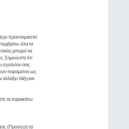
 έχει προετοιμαστεί
τεμβρίου, όλα τα
υτικός μπορεί να
ς. Σημειώστε ότι
υ σχολείου σας
χουν παραμείνει ως
 αλλάξει τάξη και
ήστε τα παρακάτω
ετε. (Προσοχή τα