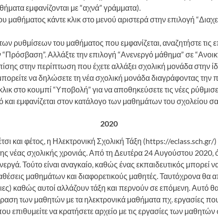
θήματα εμφανίζονται με “αχνά” γράμματα).
ου μαθήματος κάντε κλικ στο μενού αριστερά στην επιλογή “Διαχ
 των ρυθμίσεων του μαθήματος που εμφανίζεται, αναζητήστε τις 
 “Πρόσβαση”. Αλλάξτε την επιλογή “Ανενεργό μάθημα” σε “Ανοικ
Επίσης στην περίπτωση που έχετε αλλάξει σχολική μονάδα στην ί
πορείτε να δηλώσετε τη νέα σχολική μονάδα διαγράφοντας την 
κλικ στο κουμπί “Υποβολή” για να αποθηκεύσετε τις νέες ρύθμισει
ό και εμφανίζεται στον κατάλογο των μαθημάτων του σχολείου σα
2020
σι και φέτος, η Ηλεκτρονική Σχολική Τάξη (https://eclass.sch.gr/)
ης νέας σχολικής χρονιάς. Από τη Δευτέρα 24 Αυγούστου 2020, 
εργά. Τούτο είναι αναγκαίο, καθώς ένας εκπαιδευτικός μπορεί να
ναθέσεις μαθημάτων και διαφορετικούς μαθητές. Ταυτόχρονα θα 
ιες) καθώς αυτοί αλλάζουν τάξη και περνούν σε επόμενη. Αυτό θα
ραση των μαθητών με τα ηλεκτρονικά μαθήματα πχ. εργασίες πο
ου επιθυμείτε να κρατήσετε αρχείο με τις εργασίες των μαθητών 