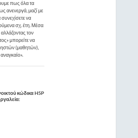
ουμε πως όλα τα
ς ανενεργά, μαζί με
 συνεχίσετε να
ούμενα σχ. έτη. Μέσα
 αλλάζοντας τον
τος» μπορείτε να
ρηστών (μαθητών),
αναγκαίο».
νοικτού κώδικα H5P
ργαλεία: