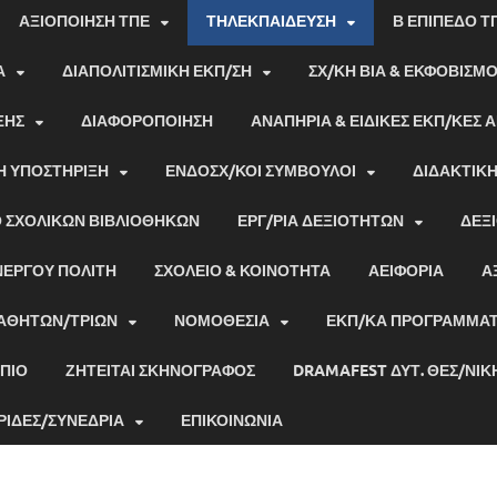
ΑΞΙΟΠΟΙΗΣΗ ΤΠΕ
ΤΗΛΕΚΠΑΙΔΕΥΣΗ
Β ΕΠΙΠΕΔΟ Τ
Α
ΔΙΑΠΟΛΙΤΙΣΜΙΚΗ ΕΚΠ/ΣΗ
ΣΧ/ΚΗ ΒΙΑ & ΕΚΦΟΒΙΣΜ
ΞΗΣ
ΔΙΑΦΟΡΟΠΟΙΗΣΗ
ΑΝΑΠΗΡΙΑ & ΕΙΔΙΚΕΣ ΕΚΠ/ΚΕΣ 
Η ΥΠΟΣΤΗΡΙΞΗ
ΕΝΔΟΣΧ/ΚΟΙ ΣΥΜΒΟΥΛΟΙ
ΔΙΔΑΚΤΙΚ
Ο ΣΧΟΛΙΚΏΝ ΒΙΒΛΙΟΘΗΚΏΝ
ΕΡΓ/ΡΙΑ ΔΕΞΙΟΤΗΤΩΝ
ΔΕΞΙ
ΝΕΡΓΟΥ ΠΟΛΙΤΗ
ΣΧΟΛΕΙΟ & ΚΟΙΝΟΤΗΤΑ
ΑΕΙΦΟΡΙΑ
Α
ΑΘΗΤΩΝ/ΤΡΙΩΝ
ΝΟΜΟΘΕΣΙΑ
ΕΚΠ/ΚΑ ΠΡΟΓΡΑΜΜΑ
ΠΙΟ
ΖΗΤΕΊΤΑΙ ΣΚΗΝΟΓΡΆΦΟΣ
DRAMAFEST ΔΥΤ. ΘΕΣ/ΝΊΚ
ΡΙΔΕΣ/ΣΥΝΕΔΡΙΑ
ΕΠΙΚΟΙΝΩΝΊΑ