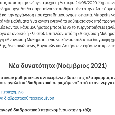
ας σε αυτή την ενέργεια μέχρι τη Δευτέρα 24/08/2020. Σημειών
 δημιουργηθεί θα παραμείνουν αποθηκευμένα στην πλατφόρμα ω
κό και την οργάνωση που έχετε δημιουργήσει σε αυτά. Μπορείτε να
κά νέα μαθήματα ή να κάνετε ενεργά τα μαθήματα σας από προηγ
μίσεων του κάθε μαθήματος μπορείτε να το ενεργοποιήσετε ξανά,
ργό σε ανοικτό ή κλειστό). Επιπλέον, από τη «Διαχείριση Μαθήμα
ογή «Ανανέωση Μαθήματος» για να κάνετε επιλεκτικά διαγραφή χ
λης, Ανακοινώσεων, Εργασιών και Ασκήσεων, εφόσον το κρίνετε 
Νέα δυνατότητα (Νοέμβριος 2021)
στικών μαθησιακών αντικειμένων βάσει της πλατφόρμας α
υ εργαλείου “διαδραστικό περιεχόμενο” από τα ανενεργά ε
 περιεχόμενο
ενα διαδραστικού περιεχομένου
σαγωγή διαδραστικού περιεχομένου στην η-τάξη