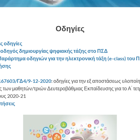
Οδηγίες
ς οδηγίες
 οδηγός δημιουργίας ψηφιακής τάξης στο ΠΣΔ
αράρτημα οδηγιών για την ηλεκτρονική τάξη (e-class) του Π
ήσης
167603/ΓΔ4/9-12-2020
: οδηγίες για την εξ αποστάσεως υλοποί
ης
των μαθητών/τριών Δευτεροβάθμιας Εκπαίδευσης για το Α ́ τε
ους 2020-21
τήσεις