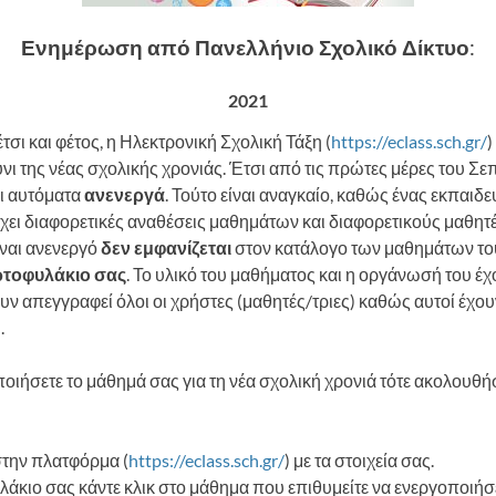
Ενημέρωση από Πανελλήνιο Σχολικό Δίκτυο
:
2021
σι και φέτος, η Ηλεκτρονική Σχολική Τάξη (
https://eclass.sch.gr/
)
νι της νέας σχολικής χρονιάς. Έτσι από τις πρώτες μέρες του Σεπ
ι αυτόματα
ανενεργά
. Τούτο είναι αναγκαίο, καθώς ένας εκπαιδε
 έχει διαφορετικές αναθέσεις μαθημάτων και διαφορετικούς μαθητέ
ναι ανενεργό
δεν
εμφανίζεται
στον κατάλογο των μαθημάτων το
τοφυλάκιο
σας
. Το υλικό του μαθήματος και η οργάνωσή του έ
υν απεγγραφεί όλοι οι χρήστες (μαθητές/τριες) καθώς αυτοί έχουν
.
ποιήσετε το μάθημά σας για τη νέα σχολική χρονιά τότε ακολουθ
στην πλατφόρμα (
https://eclass.sch.gr/
) με τα στοιχεία σας.
λάκιο σας κάντε κλικ στο μάθημα που επιθυμείτε να ενεργοποιήσ