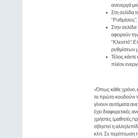
ανενεργά μα
Στη σελίδα τ
“Ρυθμίσεις”.
Στην σελίδα
αφορούν την
“Κλειστό”. 
ρυθμίσεων μ
Τέλος κάντε 
πλέον ενεργ
«Όπως κάθε χρόνο, έτ
το πρώτο κουδούνι τ
γίνουν αυτόματα ανεν
έχει διαφορετικές α
χρήστες (μαθητές/τρ
σβηστεί η αλληλεπίδ
κλπ. Σε περίπτωση π