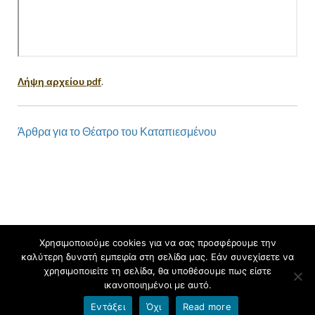
Λήψη αρχείου pdf
.
Άρθρα για το Θέατρο του Καταπιεσμένου
Χρησιμοποιούμε cookies για να σας προσφέρουμε την
καλύτερη δυνατή εμπειρία στη σελίδα μας. Εάν συνεχίσετε να
Πνευματικά δικαιώματα © 2026
.
χρησιμοποιείτε τη σελίδα, θα υποθέσουμε πως είστε
ικανοποιημένοι με αυτό.
Υποστηρίζεται από
blogs.sch.gr
και
HitMag
.
Εντάξει
Όχι
Read more