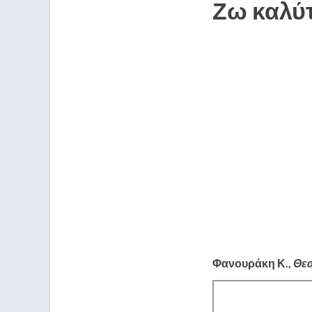
Ζω καλύτ
Φανουράκη Κ.,
Θεα