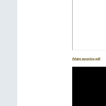
Λήψη αρχείου pdf
.