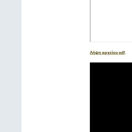
Λήψη αρχείου pdf
.