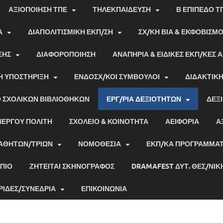
ΑΞΙΟΠΟΙΗΣΗ ΤΠΕ
ΤΗΛΕΚΠΑΙΔΕΥΣΗ
Β ΕΠΙΠΕΔΟ Τ
Α
ΔΙΑΠΟΛΙΤΙΣΜΙΚΗ ΕΚΠ/ΣΗ
ΣΧ/ΚΗ ΒΙΑ & ΕΚΦΟΒΙΣΜ
ΞΗΣ
ΔΙΑΦΟΡΟΠΟΙΗΣΗ
ΑΝΑΠΗΡΙΑ & ΕΙΔΙΚΕΣ ΕΚΠ/ΚΕΣ 
Η ΥΠΟΣΤΗΡΙΞΗ
ΕΝΔΟΣΧ/ΚΟΙ ΣΥΜΒΟΥΛΟΙ
ΔΙΔΑΚΤΙΚ
Ο ΣΧΟΛΙΚΏΝ ΒΙΒΛΙΟΘΗΚΏΝ
ΕΡΓ/ΡΙΑ ΔΕΞΙΟΤΗΤΩΝ
ΔΕΞΙ
ΝΕΡΓΟΥ ΠΟΛΙΤΗ
ΣΧΟΛΕΙΟ & ΚΟΙΝΟΤΗΤΑ
ΑΕΙΦΟΡΙΑ
Α
ΑΘΗΤΩΝ/ΤΡΙΩΝ
ΝΟΜΟΘΕΣΙΑ
ΕΚΠ/ΚΑ ΠΡΟΓΡΑΜΜΑ
ΠΙΟ
ΖΗΤΕΊΤΑΙ ΣΚΗΝΟΓΡΆΦΟΣ
DRAMAFEST ΔΥΤ. ΘΕΣ/ΝΊΚ
ΡΙΔΕΣ/ΣΥΝΕΔΡΙΑ
ΕΠΙΚΟΙΝΩΝΊΑ