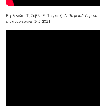
Βερβενιώτη Τ., Σάββα Ε., Τρίγκατζη Α.,
Τα μεταδεδομένα
της συνέντευξης
(5-2-2021)