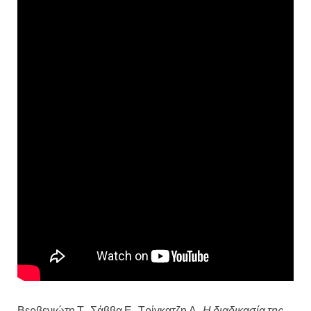
Βερβενιώτη Τ., Σάββα Ε., Τρίγκατζη Α.,
Η διαδικασία της