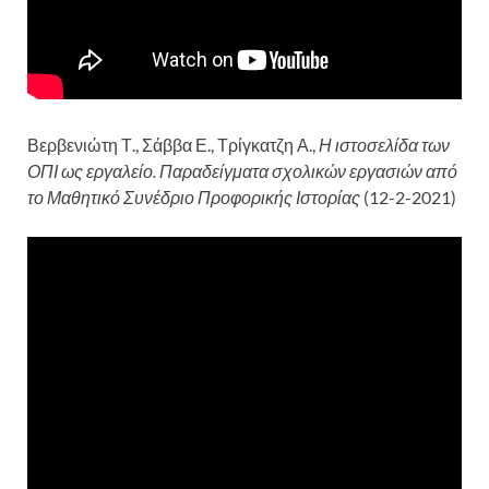
Βερβενιώτη Τ., Σάββα Ε., Τρίγκατζη Α.,
Η ιστοσελίδα των
ΟΠΙ ως εργαλείο. Παραδείγματα σχολικών εργασιών από
το Μαθητικό Συνέδριο Προφορικής Ιστορίας
(12-2-2021)