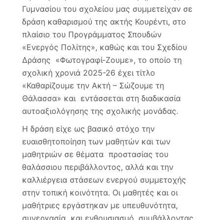
2026
Γυμνασίου του σχολείου μας συμμετείχαν σε
Ενερ
δράση καθαρισμού της ακτής Κουρέντι, στο
Πολί
&
πλαίσιο του Προγράμματος Σπουδών
Φωτο
«Ενεργός Πολίτης», καθώς και του Σχεδίου
Ζουμ
“Καθ
Δράσης «Φωτογραφί-Ζουμε», το οποίο τη
την
σχολική χρονιά 2025-26 έχει τίτλο
ακτή
«Καθαρίζουμε την Ακτή – Σώζουμε τη
–
Σώζο
Θάλασσα» και εντάσσεται στη διαδικασία
τη
αυτοαξιολόγησης της σχολικής μονάδας.
θάλα
Η δράση είχε ως βασικό στόχο την
ευαισθητοποίηση των μαθητών και των
μαθητριών σε θέματα προστασίας του
θαλάσσιου περιβάλλοντος, αλλά και την
καλλιέργεια στάσεων ενεργού συμμετοχής
στην τοπική κοινότητα. Οι μαθητές και οι
μαθήτριες εργάστηκαν με υπευθυνότητα,
συνεργασία και ενθουσιασμό, συμβάλλοντας