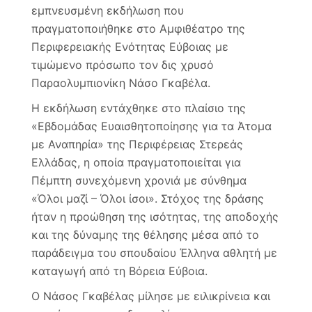
Γυμν
εμπνευσμένη εκδήλωση που
στην
πραγματοποιήθηκε στο Αμφιθέατρο της
Εβδο
Ευαι
Περιφερειακής Ενότητας Εύβοιας με
για
τιμώμενο πρόσωπο τον δις χρυσό
τα
Παραολυμπιονίκη Νάσο Γκαβέλα.
Άτομ
με
Η εκδήλωση εντάχθηκε στο πλαίσιο της
Αναπ
«Εβδομάδας Ευαισθητοποίησης για τα Άτομα
με Αναπηρία» της Περιφέρειας Στερεάς
Ελλάδας, η οποία πραγματοποιείται για
Πέμπτη συνεχόμενη χρονιά με σύνθημα
«Όλοι μαζί – Όλοι ίσοι». Στόχος της δράσης
ήταν η προώθηση της ισότητας, της αποδοχής
και της δύναμης της θέλησης μέσα από το
παράδειγμα του σπουδαίου Έλληνα αθλητή με
καταγωγή από τη Βόρεια Εύβοια.
Ο Νάσος Γκαβέλας μίλησε με ειλικρίνεια και