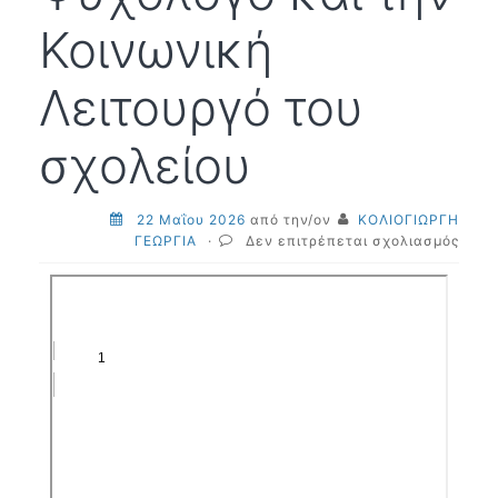
Κοινωνική
Λειτουργό του
σχολείου
22 Μαΐου 2026
από την/ον
ΚΟΛΙΟΓΙΩΡΓΗ
στο
ΓΕΩΡΓΙΑ
·
Δεν επιτρέπεται σχολιασμός
22-
05-
2026
Οδηγ
για
Γονεί
από
την
Ψυχο
και
την
Κοιν