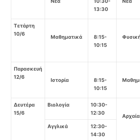
Νέα
10:30-
Νέα
13:30
Τετάρτη
10/6
Μαθηματικά
8:15-
Φυσικ
10:15
Παρασκευή
12/6
Ιστορία
8:15-
Μαθημ
10:15
Δευτέρα
Βιολογία
10:30-
15/6
12:30
Αρχαία
Αγγλικά
12:30-
14:30