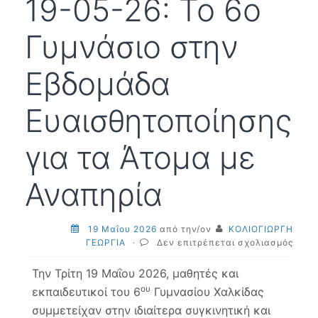
19-05-26: Το 6ο
Γυμνάσιο στην
Εβδομάδα
Ευαισθητοποίησης
για τα Άτομα με
Αναπηρία
19 Μαΐου 2026
από την/ον
ΚΟΛΙΟΓΙΩΡΓΗ
στο
ΓΕΩΡΓΙΑ
·
Δεν επιτρέπεται σχολιασμός
19-
05-
Την Τρίτη 19 Μαΐου 2026, μαθητές και
26:
ου
εκπαιδευτικοί του 6
Γυμνασίου Χαλκίδας
Το
συμμετείχαν στην ιδιαίτερα συγκινητική και
6ο