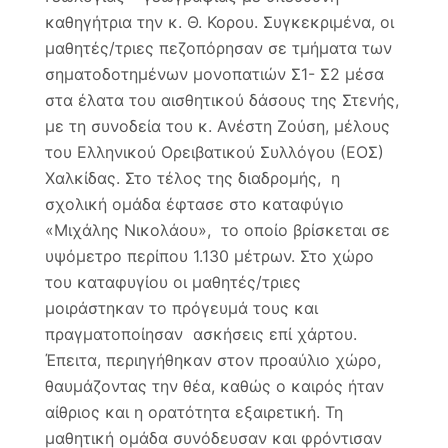
Δίρφ
καθηγήτρια την κ. Θ. Κορου. Συγκεκριμένα, οι
και
μαθητές/τριες πεζοπόρησαν σε τμήματα των
στη
σηματοδοτημένων μονοπατιών Σ1- Σ2 μέσα
Στεν
στα έλατα του αισθητικού δάσους της Στενής,
με τη συνοδεία του κ. Ανέστη Ζούση, μέλους
του Ελληνικού Ορειβατικού Συλλόγου (ΕΟΣ)
Χαλκίδας. Στο τέλος της διαδρομής, η
σχολική ομάδα έφτασε στο καταφύγιο
«Μιχάλης Νικολάου», το οποίο βρίσκεται σε
υψόμετρο περίπου 1.130 μέτρων. Στο χώρο
του καταφυγίου οι μαθητές/τριες
μοιράστηκαν το πρόγευμά τους και
πραγματοποίησαν ασκήσεις επί χάρτου.
Έπειτα, περιηγήθηκαν στον προαύλιο χώρο,
θαυμάζοντας την θέα, καθώς ο καιρός ήταν
αίθριος και η ορατότητα εξαιρετική. Τη
μαθητική ομάδα συνόδευσαν και φρόντισαν