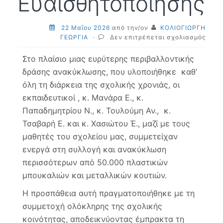
Ευαισθητοποίησης
22 Μαΐου 2026
από την/ον
ΚΟΛΙΟΓΙΩΡΓΗ
στο
ΓΕΩΡΓΙΑ
·
Δεν επιτρέπεται σχολιασμός
22-
05-
Στο πλαίσιο μιας ευρύτερης περιβαλλοντικής
2026
δράσης ανακύκλωσης, που υλοποιήθηκε καθ’
Δράσ
όλη τη διάρκεια της σχολικής χρονιάς, οι
Ανακ
και
εκπαιδευτικοί , κ. Μανάρα Ε., κ.
Περι
Παπαδημητρίου Ν., κ. Τουλούμη Αν., κ.
Ευαι
Τσαβαρή Ε. και κ. Χασιώτου Έ., μαζί με τους
μαθητές του σχολείου μας, συμμετείχαν
ενεργά στη συλλογή και ανακύκλωση
περισσότερων από 50.000 πλαστικών
μπουκαλιών και μεταλλικών κουτιών.
Η προσπάθεια αυτή πραγματοποιήθηκε με τη
συμμετοχή ολόκληρης της σχολικής
κοινότητας, αποδεικνύοντας έμπρακτα τη