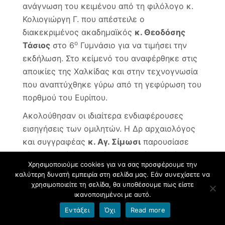
ανάγνωση του κειμένου από τη φιλόλογο κ.
Κολιογιώργη Γ. που απέστειλε ο
διακεκριμένος ακαδημαϊκός
κ. Θεοδόσης
ο
Τάσιος
στο 6
Γυμνάσιο για να τιμήσει την
εκδήλωση. Στο κείμενό του αναφέρθηκε στις
αποικίες της Χαλκίδας και στην τεχνογνωσία
που αναπτύχθηκε γύρω από τη γεφύρωση του
πορθμού του Ευρίπου.
Ακολούθησαν οι ιδιαίτερα ενδιαφέρουσες
εισηγήσεις των ομιλητών. Η Δρ αρχαιολόγος
και συγγραφέας
κ. Αγ. Σίμωσι
παρουσίασε
μία ιστορική διαδρομή της Χαλκίδας από τους
Χρησιμοποιούμε cookies για να σας προσφέρουμε την
προϊστορικούς χρόνους έως και τα βυζαντινά
καλύτερη δυνατή εμπειρία στη σελίδα μας. Εάν συνεχίσετε να
χρόνια, αναδεικνύοντας τη διαχρονική
χρησιμοποιείτε τη σελίδα, θα υποθέσουμε πως είστε
σημασία της πόλης στην ιστορία του
ικανοποιημένοι με αυτό.
ελληνικού χώρου. Η αρχαιολόγος και
Εντάξει
Όχι
Read more
συγγραφέας
κ. Αμ. Καραπασχαλίδου