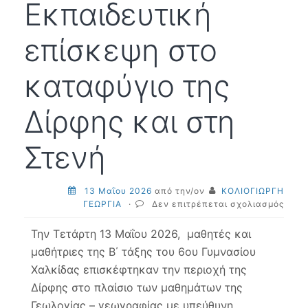
Εκπαιδευτική
επίσκεψη στο
καταφύγιο της
Δίρφης και στη
Στενή
13 Μαΐου 2026
από την/ον
ΚΟΛΙΟΓΙΩΡΓΗ
στο
ΓΕΩΡΓΙΑ
·
Δεν επιτρέπεται σχολιασμός
13-
05-
Την Τετάρτη 13 Μαΐου 2026, μαθητές και
2026
μαθήτριες της Β΄ τάξης του 6ου Γυμνασίου
Εκπα
Χαλκίδας επισκέφτηκαν την περιοχή της
επίσ
στο
Δίρφης στο πλαίσιο των μαθημάτων της
κατα
Γεωλογίας – γεωγραφίας με υπεύθυνη
της