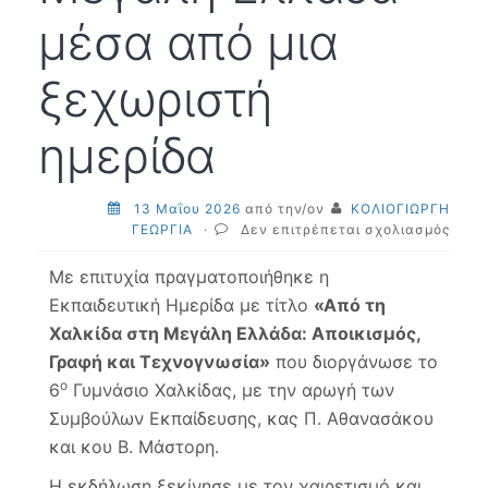
μέσα από μια
ξεχωριστή
ημερίδα
13 Μαΐου 2026
από την/ον
ΚΟΛΙΟΓΙΩΡΓΗ
στο
ΓΕΩΡΓΙΑ
·
Δεν επιτρέπεται σχολιασμός
12-
05-
Με επιτυχία πραγματοποιήθηκε η
2026
Εκπαιδευτική Ημερίδα με τίτλο
«Από τη
Το
Χαλκίδα στη Μεγάλη Ελλάδα: Αποικισμός,
6ο
Γυμν
Γραφή και Τεχνογνωσία»
που διοργάνωσε το
ταξί
ο
6
Γυμνάσιο Χαλκίδας, με την αρωγή των
στη
Μεγά
Συμβούλων Εκπαίδευσης, κας Π. Αθανασάκου
Ελλά
και κου Β. Μάστορη.
μέσα
από
Η εκδήλωση ξεκίνησε με τον χαιρετισμό και