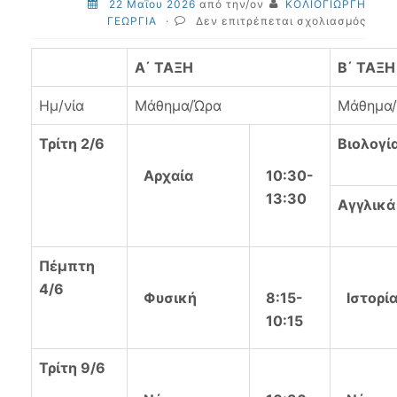
22 Μαΐου 2026
από την/ον
ΚΟΛΙΟΓΙΩΡΓΗ
στο
ΓΕΩΡΓΙΑ
·
Δεν επιτρέπεται σχολιασμός
Πρόγ
γραπ
Α΄ ΤΑΞΗ
Β΄ ΤΑΞΗ
προα
και
Ημ/νία
Μάθημα/Ώρα
Μάθημα
απολ
εξετ
Ιουνί
Τρίτη 2/6
Βιολογί
2026
–
Αρχαία
10:30-
Εξετ
13:30
Αγγλικά
ύλη
μαθη
Πέμπτη
4/6
Φυσική
8:15-
Ιστορί
10:15
Τρίτη 9/6