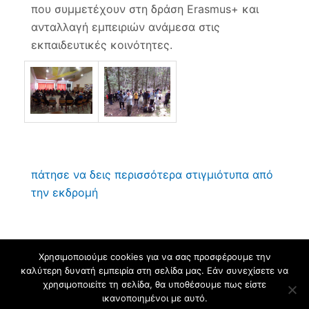
που συμμετέχουν στη δράση Erasmus+ και
ανταλλαγή εμπειριών ανάμεσα στις
εκπαιδευτικές κοινότητες.
πάτησε να δεις περισσότερα στιγμιότυπα από
την εκδρομή
Χρησιμοποιούμε cookies για να σας προσφέρουμε την
καλύτερη δυνατή εμπειρία στη σελίδα μας. Εάν συνεχίσετε να
Φιλοξενείται στο https://blogs.sch.gr
. Θέμα εμφάνισης Flat-sch.
χρησιμοποιείτε τη σελίδα, θα υποθέσουμε πως είστε
Βασισμένο στο
Flat
ικανοποιημένοι με αυτό.