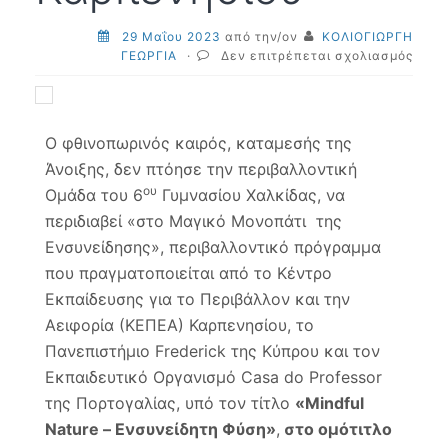
29 Μαΐου 2023
από την/ον
ΚΟΛΙΟΓΙΩΡΓΗ
στο
ΓΕΩΡΓΙΑ
·
Δεν επιτρέπεται σχολιασμός
29-
05-
23:Π
εκδρ
Ο φθινοπωρινός καιρός, καταμεσής της
στο
Άνοιξης, δεν πτόησε την περιβαλλοντική
ΚΕΠΕ
Καρπ
ου
Ομάδα του 6
Γυμνασίου Χαλκίδας, να
περιδιαβεί «στο Μαγικό Μονοπάτι της
Ενσυνείδησης», περιβαλλοντικό πρόγραμμα
που πραγματοποιείται από το Κέντρο
Εκπαίδευσης για το Περιβάλλον και την
Αειφορία (ΚΕΠΕΑ) Καρπενησίου, το
Πανεπιστήμιο Frederick της Κύπρου και τον
Εκπαιδευτικό Οργανισμό Casa do Professor
της Πορτογαλίας, υπό τον τίτλο
«Mindful
Nature – Ενσυνείδητη Φύση»
,
στο ομότιτλο