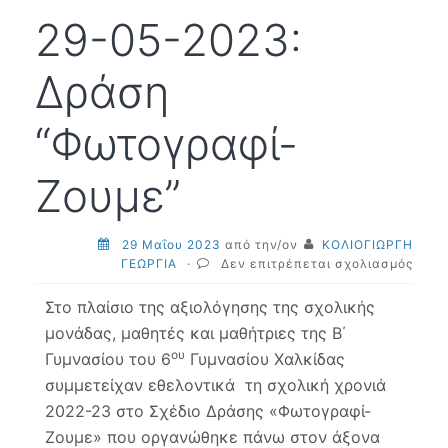
29-05-2023:
Δράση
“Φωτογραφί-
Ζουμε”
29 Μαΐου 2023
από την/ον
ΚΟΛΙΟΓΙΩΡΓΗ
στο
ΓΕΩΡΓΙΑ
·
Δεν επιτρέπεται σχολιασμός
29-
05-
Στο πλαίσιο της αξιολόγησης της σχολικής
2023
μονάδας, μαθητές και μαθήτριες της Β΄
Δράσ
ου
Γυμνασίου του 6
Γυμνασίου Χαλκίδας
“Φωτ
Ζουμ
συμμετείχαν εθελοντικά τη σχολική χρονιά
2022-23 στο Σχέδιο Δράσης «Φωτογραφί-
Ζουμε» που οργανώθηκε πάνω στον άξονα