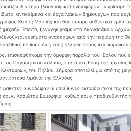
ουσιάζει ιδιαίτερο (λαογραφικό) ενδιαφέρον. Γνωρίσαμε 
ιδωτά, αντικείμενα και έργα λαϊκών δημιουργών που συγ
γράφος Κίτσος Μακρής και θαυμάσαμε αυθεντικά έργα τ
ζημιχαήλ. Έπειτα, ξεναγηθήκαμε στο Αθανασάκειο Αρχαι
οξενούνται ευρήματα ανασκαφών από την περιοχή της Θεσ
 νεολιθική περίοδο έως τους ελληνιστικούς και ρωμαϊκού
ος, επισκεφθήκαμε την όμορφη παραλία του Βόλου που εί
ό του Παγασητικού κόλπου, κοντά στη θέση της αρχαίας 
 Κενταύρων, του Πηλίου. Σήμερα αποτελεί μία από τις μεγ
αντικότερα λιμάνια της Ελλάδας.
ς μαθητές συνόδεψαν οι υπεύθυνες εκπαιδευτικοί της πε
η και κ. Χασιώτου Ευμορφία καθώς και ο Υποδιευθυντής 
ύμιος.