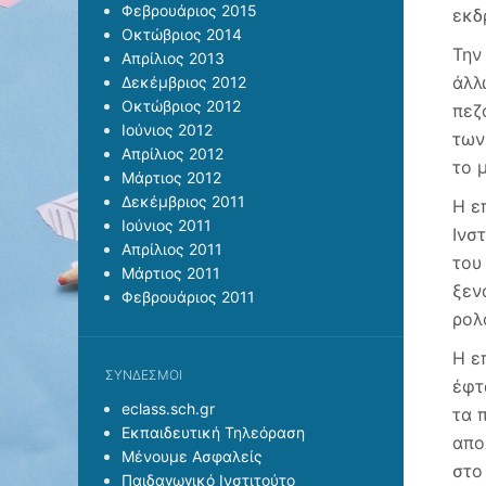
Φεβρουάριος 2015
εκδ
Οκτώβριος 2014
Την
Απρίλιος 2013
άλλ
Δεκέμβριος 2012
Οκτώβριος 2012
πεζ
Ιούνιος 2012
των
Απρίλιος 2012
το 
Μάρτιος 2012
Δεκέμβριος 2011
Η ε
Ιούνιος 2011
Ινσ
Απρίλιος 2011
του
Μάρτιος 2011
ξεν
Φεβρουάριος 2011
ρολ
Η ε
ΣΎΝΔΕΣΜΟΙ
έφτ
eclass.sch.gr
τα 
Εκπαιδευτική Τηλεόραση
απο
Μένουμε Ασφαλείς
στο
Παιδαγωγικό Ινστιτούτο