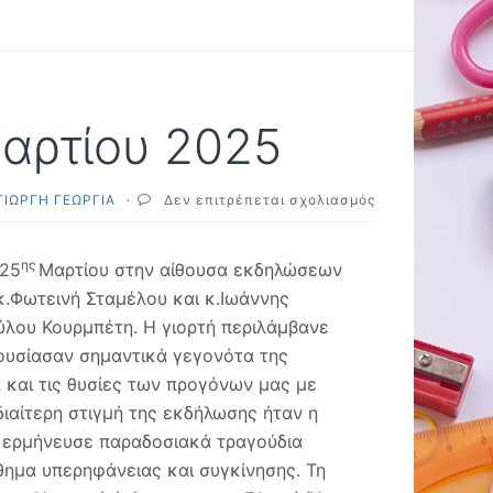
Μαρτίου 2025
στο
ΓΙΩΡΓΗ ΓΕΩΡΓΙΑ
·
Δεν επιτρέπεται σχολιασμός
Εθνική
επέτειος
25ης
ης
 25
Μαρτίου στην αίθουσα εκδηλώσεων
Μαρτίου
κ.Φωτεινή Σταμέλου και κ.Ιωάννης
2025
λου Κουρμπέτη. Η γιορτή περιλάμβανε
ρουσίασαν σημαντικά γεγονότα της
και τις θυσίες των προγόνων μας με
διαίτερη στιγμή της εκδήλωσης ήταν η
α ερμήνευσε παραδοσιακά τραγούδια
θημα υπερηφάνειας και συγκίνησης. Τη