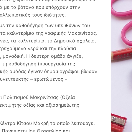
Βόλο
κά με τα βότανα που υπάρχουν στην
αλλωπιστικές τους ιδιότητες.
ι με την καθοδήγηση των υπευθύνων του
α καλντερίμια της γραφικής Μακρινίτσας.
ες, τα καλντερίμια, το Δημοτικό σχολείο,
 τρεχούμενα νερά και την πλούσια
, μοναδική. Η δεύτερη ομάδα άγγιξε,
 τη καθοδήγηση (προεργασία της
ικής ομάδας έγιναν δημοσιογράφοι, βίωσαν
(συνεντευκτής – ερωτώμενος –
ι Πολιτισμού Μακρινίτσας (Οξεία
νεκτίμητης αξίας και αξιοσημείωτης
έντρο Κίτσου Μακρή το οποίο λειτουργεί
 Πανεπιστημίου Θεσσαλίας και