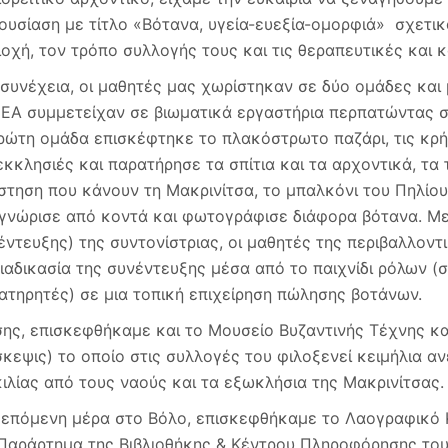
ουσίαση με τίτλο «Βότανα, υγεία-ευεξία-ομορφιά» σχετι
ιοχή, τον τρόπο συλλογής τους και τις θεραπευτικές και κ
 συνέχεια, οι μαθητές μας χωρίστηκαν σε δύο ομάδες κα
ΕΑ συμμετείχαν σε βιωματικά εργαστήρια περπατώντας στ
ρώτη ομάδα επισκέφτηκε το πλακόστρωτο παζάρι, τις κρήν
 εκκλησιές και παρατήρησε τα σπίτια και τα αρχοντικά, τα
στηση που κάνουν τη Μακρινίτσα, το μπαλκόνι του Πηλίου
γνώρισε από κοντά και φωτογράφισε διάφορα βότανα. Με
έντευξης) της συντονίστριας, οι μαθητές της περιβαλλοντ
διαδικασία της συνέντευξης μέσα από το παιχνίδι ρόλων 
ατηρητές) σε μια τοπική επιχείρηση πώλησης βοτάνων.
σης, επισκεφθήκαμε και το Μουσείο Βυζαντινής Τέχνης κα
σκεψις) το οποίο στις συλλογές του φιλοξενεί κειμήλια α
κιλίας από τους ναούς και τα εξωκλήσια της Μακρινίτσας.
 επόμενη μέρα στο Βόλο, επισκεφθήκαμε το Λαογραφικό Κ
Παράρτημα της Βιβλιοθήκης & Κέντρου Πληροφόρησης του