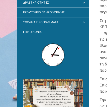
ΔΡΑΣΤΗΡΙΌΤΗΤΕΣ
παρ
περ
ΕΡΓΑΣΤΉΡΙΟ ΠΛΗΡΟΦΟΡΙΚΉΣ
Στη
ΣΧΟΛΙΚΆ ΠΡΟΓΡΆΜΜΑΤΑ
ΚΕΠ
ΕΠΙΚΟΙΝΩΝΊΑ
Η π
τις
βλά
ανα
συν
τη 
παρ
Επί
Επί
ποι
Την
ως 