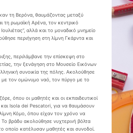
μετά
από
πρόσκληση
καν τη Βερόνα, θαυμάζοντας μεταξύ
του
αι τη ρωμαϊκή Αρένα, τον κεντρικό
Ινστιτούτου
ς Ιουλιέτας”, αλλά και το μοναδικό μνημείο
Βυζαντινών
και
ύθησε περιήγηση στη λίμνη Γκάρντα και
Μεταβυζαντινώ
σπουδών
Βενετίας
ιξης, περιλάμβανε την επίσκεψη στο
ετίας, την ξενάγηση στο Μουσείο Εικόνων
 ελληνική συνοικία της πόλης. Ακολούθησε
 με τον ομώνυμο ναό, τον πύργο με το
όρε, όπου οι μαθητές και οι εκπαιδευτικοί
αι Isola dei Pescatori, για να θαυμάσουν
λίμνη Κόμο, όπου είχαν τον χρόνο να
. Το βράδυ ακολούθησε νυχτερινή βόλτα
το οποίο κατέλυσαν μαθητές και συνοδοί.