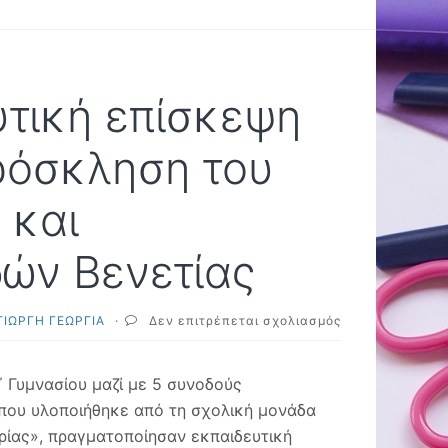
υτική επίσκεψη
πρόσκληση του
 και
ών Βενετίας
στο
ΓΙΩΡΓΗ ΓΕΩΡΓΙΑ
·
Δεν επιτρέπεται σχολιασμός
7-
14/03/2025:
Εκπαιδευτική
Γ΄ Γυμνασίου μαζί με 5 συνοδούς
επίσκεψη
 που υλοποιήθηκε από τη σχολική μονάδα
στην
ρίας», πραγματοποίησαν εκπαιδευτική
Ιταλία