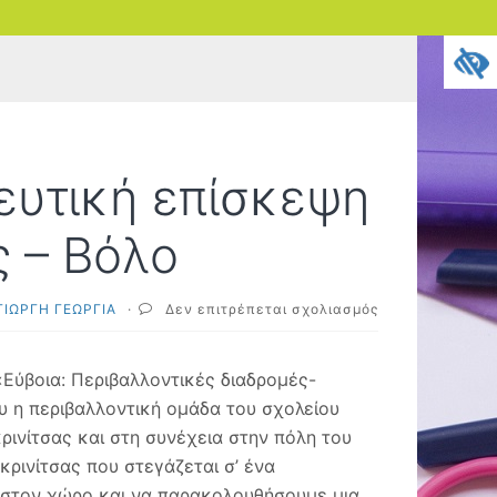
ευτική επίσκεψη
 – Βόλο
στο
ΓΙΩΡΓΗ ΓΕΩΡΓΙΑ
·
Δεν επιτρέπεται σχολιασμός
27-
28/03/2025:
Εκπαιδευτική
Εύβοια: Περιβαλλοντικές διαδρομές-
επίσκεψη
υ η περιβαλλοντική ομάδα του σχολείου
στο
ινίτσας και στη συνέχεια στην πόλη του
ΚΕΠΕΑ
Μακρινίτσας
ρινίτσας που στεγάζεται σ’ ένα
–
ε στον χώρο και να παρακολουθήσουμε μια