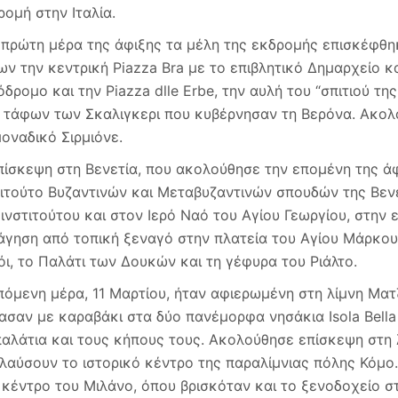
ρομή στην Ιταλία.
 πρώτη μέρα της άφιξης τα μέλη της εκδρομής επισκέφθη
ων την κεντρική Piazza Bra με το επιβλητικό Δημαρχείο κ
όδρομο και την Piazza dlle Erbe, την αυλή του “σπιτιού τη
 τάφων των Σκαλιγκερι που κυβέρνησαν τη Βερόνα. Ακολο
μοναδικό Σιρμιόνε.
πίσκεψη στη Βενετία, που ακολούθησε την επομένη της άφ
τιτούτο Βυζαντινών και Μεταβυζαντινών σπουδών της Βεν
 ινστιτούτου και στον Ιερό Ναό του Αγίου Γεωργίου, στην
άγηση από τοπική ξεναγό στην πλατεία του Αγίου Μάρκου
όι, το Παλάτι των Δουκών και τη γέφυρα του Ριάλτο.
πόμενη μέρα, 11 Μαρτίου, ήταν αφιερωμένη στη λίμνη Ματζ
ασαν με καραβάκι στα δύο πανέμορφα νησάκια Isola Bella κ
παλάτια και τους κήπους τους. Ακολούθησε επίσκεψη στη 
λαύσουν το ιστορικό κέντρο της παραλίμνιας πόλης Κόμο
 κέντρο του Μιλάνο, όπου βρισκόταν και το ξενοδοχείο σ