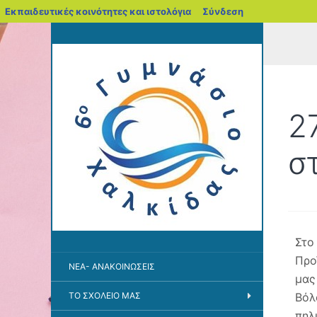
blogs.sch.gr
Εκπαιδευτικές κοινότητες και ιστολόγια
Σύνδεση
2
σ
Στο
Προ
ΝΈΑ- ΑΝΑΚΟΙΝΏΣΕΙΣ
μας
ΤΟ ΣΧΟΛΕΊΟ ΜΑΣ
Βόλ
πηλ