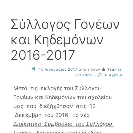
και
Κηδε
6ου
Σύλλογος Γονέων
Γυμν
και Κηδεμόνων
2016-2017
15 Ιανουαρίου 2017
από την/ον
Tsumari
Christina
·
0 σχόλια
Μετά τις εκλογές του Συλλόγου
Γονέων και Κηδεμόνων του σχολείου
μας που διεξήχθησαν στις 12
Δεκέμβρη του 2016 το νέο
Διοικητικό Συμβούλιο του Συλλόγου
Γονέων
δι
αμορφώνεται ως εξής: