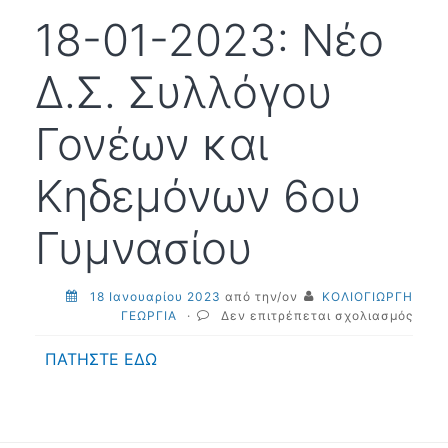
18-01-2023: Νέο
Δ.Σ. Συλλόγου
Γονέων και
Κηδεμόνων 6ου
Γυμνασίου
18 Ιανουαρίου 2023
από την/ον
ΚΟΛΙΟΓΙΩΡΓΗ
στο
ΓΕΩΡΓΙΑ
·
Δεν επιτρέπεται σχολιασμός
18-
01-
ΠΑΤΗΣΤΕ ΕΔΩ
2023
Νέο
Δ.Σ.
Συλλ
Γονέ