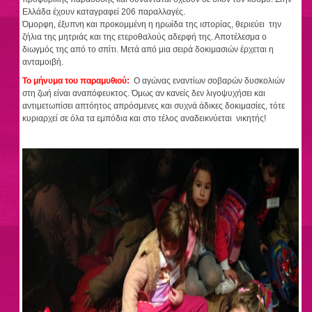
Ελλάδα έχουν καταγραφεί 206 παραλλαγές.
Όμορφη, έξυπνη και προκομμένη η ηρωίδα της ιστορίας, θεριεύει την
ζήλια της μητριάς και της ετεροθαλούς αδερφή της. Αποτέλεσμα ο
διωγμός της από το σπίτι. Μετά από μια σειρά δοκιμασιών έρχεται η
ανταμοιβή.
Το μήνυμα του παραμυθιού:
Ο αγώνας εναντίων σοβαρών δυσκολιών
στη ζωή είναι αναπόφευκτος. Όμως αν κανείς δεν λιγοψυχήσει και
αντιμετωπίσει απτόητος απρόσμενες και συχνά άδικες δοκιμασίες, τότε
κυριαρχεί σε όλα τα εμπόδια και στο τέλος αναδεικνύεται νικητής!