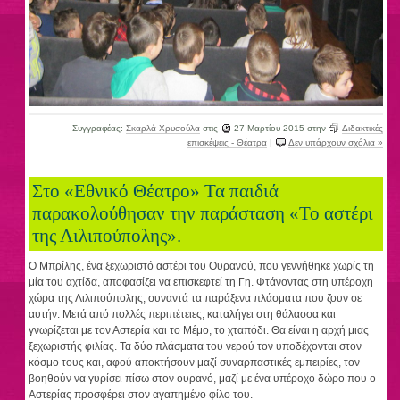
Συγγραφέας:
Σκαρλά Χρυσούλα
στις
27 Μαρτίου 2015
στην
Διδακτικές
επισκέψεις - Θέατρα
|
Δεν υπάρχουν σχόλια »
Στο «Εθνικό Θέατρο» Τα παιδιά
παρακολούθησαν την παράσταση «Το αστέρι
της Λιλιπούπολης».
Ο Μπρίλης, ένα ξεχωριστό αστέρι του Ουρανού, που γεννήθηκε χωρίς τη
μία του αχτίδα, αποφασίζει να επισκεφτεί τη Γη. Φτάνοντας στη υπέροχη
χώρα της Λιλιπούπολης, συναντά τα παράξενα πλάσματα που ζουν σε
αυτήν. Μετά από πολλές περιπέτειες, καταλήγει στη θάλασσα και
γνωρίζεται με τον Αστερία και το Μέμο, το χταπόδι. Θα είναι η αρχή μιας
ξεχωριστής φιλίας. Τα δύο πλάσματα του νερού τον υποδέχονται στον
κόσμο τους και, αφού αποκτήσουν μαζί συναρπαστικές εμπειρίες, τον
βοηθούν να γυρίσει πίσω στον ουρανό, μαζί με ένα υπέροχο δώρο που ο
Αστερίας προσφέρει στον αγαπημένο φίλο του.