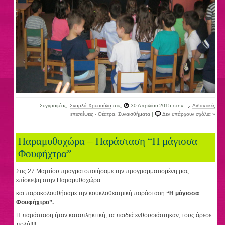
Συγγραφέας:
Σκαρλά Χρυσούλα
στις
30 Απριλίου 2015
στην
Διδακτικές
επισκέψεις - Θέατρα
,
Συναισθήματα
|
Δεν υπάρχουν σχόλια »
Παραμυθοχώρα – Παράσταση “Η μάγισσα
Φουφήχτρα”
Στις 27 Μαρτίου πραγματοποιήσαμε την προγραμματισμένη μας
επίσκεψη στην Παραμυθοχώρα
και παρακολουθήσαμε την κουκλοθεατρική παράσταση
“Η μάγισσα
Φουφήχτρα”.
Η παράσταση ήταν καταπληκτική, τα παιδιά ενθουσιάστηκαν, τους άρεσε
πολύ!!!!.