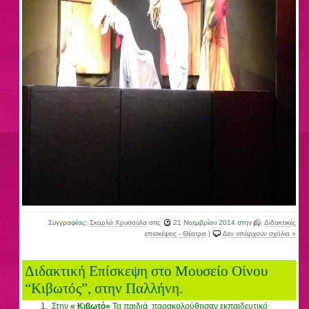
Συγγραφέας:
Σκαρλά Χρυσούλα
στις
21 Νοεμβρίου 2014
στην
Διδακτικές
επισκέψεις - Θέατρα
|
Δεν υπάρχουν σχόλια »
Διδακτική Επίσκεψη στο Μουσείο Οίνου
“Κιβωτός”, στην Παλλήνη.
Στην
« Κιβωτό»
Τα παιδιά
παρακολούθησαν εκπαιδευτικό