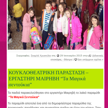
Συγγραφέας:
Σκαρλά Χρυσούλα
στις
29 Ιανουαρίου 2015
στην
Διδακτικές
επισκέψεις - Θέατρα
|
Δεν υπάρχουν σχόλια »
ΚΟΥΚΛΟΘΕΑΤΡΙΚΗ ΠΑΡΑΣΤΑΣΗ –
ΕΡΓΑΣΤΗΡΙ ΜΑΙΡΗΒΗ “Τα Μαγικά
σεντούκια”
Τα παιδιά παρακολούθησαν στο εργαστήρι Μαιρηβή το λαϊκό παραμύθι
“Τα Μαγικά Σεντούκια”
Το παραμύθι αποτελεί ένα από τα δημοφιλέστερα παραμύθια της
προφορικής παράδοσης και συναντάται σχεδον σε όλον τον κόσμο. Στην