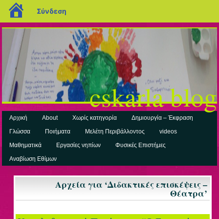
blogs.sch.gr
Σύνδεση
cskarla blog
Αρχική
About
Χωρίς κατηγορία
Δημιουργία – Έκφραση
Γλώσσα
Ποιήματα
Μελέτη Περιβάλλοντος
videos
Μαθηματικά
Εργασίες νηπίων
Φυσικές Επιστήμες
Αναβίωση Εθίμων
Αρχεία για ‘Διδακτικές επισκέψεις –
Θέατρα’