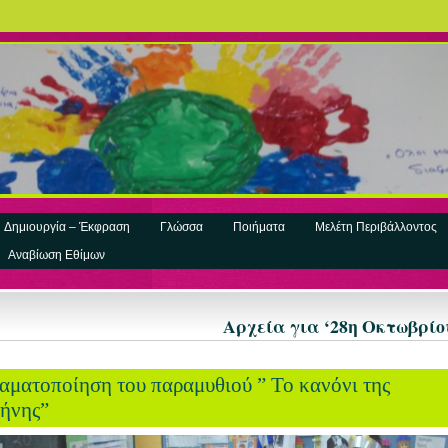
Δημιουργία – Έκφραση
Γλώσσα
Ποιήματα
Μελέτη Περιβάλλοντος
Αναβίωση Εθίμων
Αρχεία για ‘28η Οκτωβρίο
αματοποίηση του παραμυθιού ” Το κανόνι της
ρήνης”