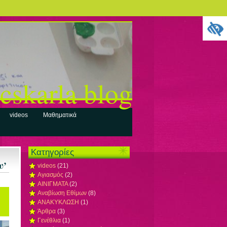
cskarla blog
videos
Μαθηματικά
Kατηγορίες
υ’
videos
(21)
Αγιασμός
(2)
ΑΙΝΙΓΜΑΤΑ
(2)
Αναβίωση Εθίμων
(8)
ΑΝΑΚΥΚΛΩΣΗ
(1)
Άρθρα
(3)
Γενέθλια
(1)