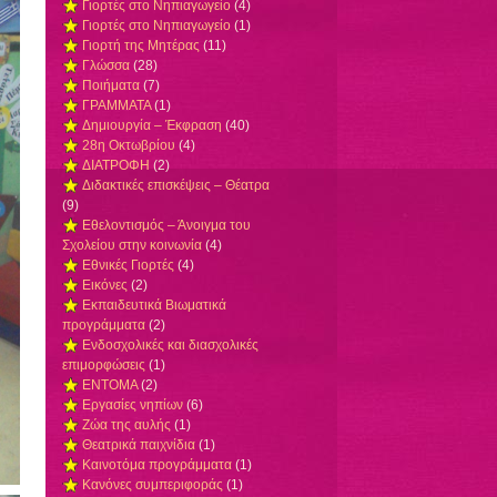
Γιορτές στο Νηπιαγωγείο
(4)
Γιορτές στο Νηπιαγωγείο
(1)
Γιορτή της Μητέρας
(11)
Γλώσσα
(28)
Ποιήματα
(7)
ΓΡΑΜΜΑΤΑ
(1)
Δημιουργία – Έκφραση
(40)
28η Οκτωβρίου
(4)
ΔΙΑΤΡΟΦΗ
(2)
Διδακτικές επισκέψεις – Θέατρα
(9)
Εθελοντισμός – Άνοιγμα του
Σχολείου στην κοινωνία
(4)
Εθνικές Γιορτές
(4)
Εικόνες
(2)
Εκπαιδευτικά Βιωματικά
προγράμματα
(2)
Ενδοσχολικές και διασχολικές
επιμορφώσεις
(1)
ΕΝΤΟΜΑ
(2)
Εργασίες νηπίων
(6)
Ζώα της αυλής
(1)
Θεατρικά παιχνίδια
(1)
Καινοτόμα προγράμματα
(1)
Κανόνες συμπεριφοράς
(1)