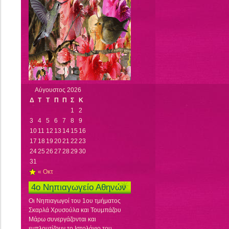
Αύγουστος 2026
Δ
Τ
Τ
Π
Π
Σ
Κ
1
2
3
4
5
6
7
8
9
10
11
12
13
14
15
16
17
18
19
20
21
22
23
24
25
26
27
28
29
30
31
« Οκτ
4ο Νηπιαγωγείο Αθηνών
Οι Νηπιαγωγοί του 1ου τμήματος
Σκαρλά Χρυσούλα και Τουμπάζου
Μάρω συνεργάζονται και
εμπλουτίζουν το Ιστολόγιο του