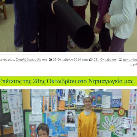
υγγραφέας:
Σκαρλά Χρυσούλα
στις
27 Οκτωβρίου 2014
στην
28η Οκτωβρίου
|
Δεν υπάρ
σχόλ
Επέτειος της 28ης Οκτωβρίου στο Νηπιαγωγείο μας.