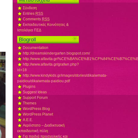
Σύνδεση
Entries
RSS
Comments
RSS
Εκπαιδευτικές Κοινότητες &
Ιστολόγια ΠΣΔ
Blogroll
Documentation
http://dreamskindergarten.blogspot.com/
http://www.alfavita.gr/%CE%BA%CE%B1%CF%84%CE%
http://www.alfavita.gr/grafwn.php?
id=18
http://www.kindykids.gr/images/stories/dikaiwmata-
paidiou/dikaiwmata-paidiou.pdf
Plugins
Suggest Ideas
Support Forum
Themes
WordPress Blog
WordPress Planet
Α.Ε.Ε.
Αερόστατο – Διαδικτυακή
εκπαιδευτική πύλη
Για παιδιά προσχολικής και