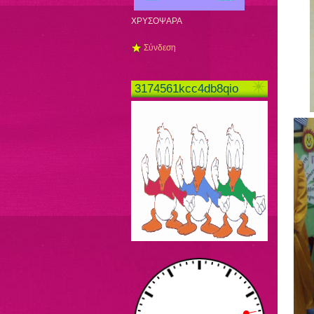
ΧΡΥΣΟΨΑΡΑ
Σύνδεση
3174561kcc4db8qio