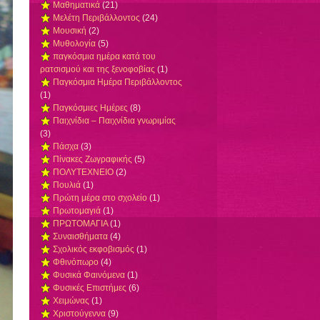
Μαθηματικά
(21)
Μελέτη Περιβάλλοντος
(24)
Μουσική
(2)
Μυθολογία
(5)
παγκόσμια ημέρα κατά του
ρατσισμού και της ξενοφοβίας
(1)
Παγκόσμια Ημέρα Περιβάλλοντος
(1)
Παγκόσμιες Ημέρες
(8)
Παιχνίδια – Παιχνίδια γνωριμίας
(3)
Πάσχα
(3)
Πίνακες Ζωγραφικής
(5)
ΠΟΛΥΤΕΧΝΕΙΟ
(2)
Πουλιά
(1)
Πρώτη μέρα στο σχολείο
(1)
Πρωτομαγιά
(1)
ΠΡΩΤΟΜΑΓΙΑ
(1)
Συναισθήματα
(4)
Σχολικός εκφοβισμός
(1)
Φθινόπωρο
(4)
Φυσικά Φαινόμενα
(1)
Φυσικές Επιστήμες
(6)
Χειμώνας
(1)
Χριστούγεννα
(9)