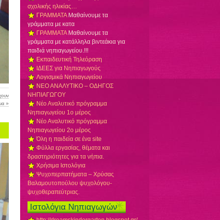
σχολικής ηλικίας…
ΓΡΑΜΜΑΤΑ
Μαθαίνουμε τα
γράμματα με κατα
ΓΡΑΜΜΑΤΑ
Μαθαίνουμε τα
γράμματα με κατάλληλα βιντεάκια για
παιδιά νηπιαγωγείου.!!!
Εκπαιδευτική Τηλεόραση
ΙΔΕΕΣ για Νηπιαγωγούς
Λογισμικά Νηπιαγωγείου
ΝΕΟ ΑΝΑΛΥΤΙΚΟ – ΟΔΗΓΟΣ
ΝΗΠΙΑΓΩΓΟΥ
χουν
Νέο Αναλυτικό πρόγραμμα
ια »
Νηπιαγωγείου 1ο μέρος
Νέο Αναλυτικό πρόγραμμα
Νηπιαγωγείου 2ο μέρος
Όλη η παιδεία σε ένα site
Φύλλα εργασίας, θέματα και
δραστηριότητες για τα νήπια.
Χρήσιμα Ιστολόγια
Ψυχοπερπατήματα – Χρύσας
Βαλαμουτοπούλου ψυχολόγου-
ψυχοθεραπεύτριας.
Ιστολόγια Νηπιαγωγών