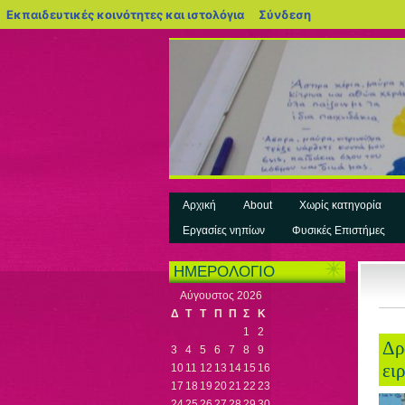
blogs.sch.gr
Εκπαιδευτικές κοινότητες και ιστολόγια
Σύνδεση
Αρχική
About
Χωρίς κατηγορία
Εργασίες νηπίων
Φυσικές Επιστήμες
ΗΜΕΡΟΛΟΓΙΟ
Αύγουστος 2026
Δ
Τ
Τ
Π
Π
Σ
Κ
1
2
Δρ
3
4
5
6
7
8
9
ει
10
11
12
13
14
15
16
17
18
19
20
21
22
23
24
25
26
27
28
29
30