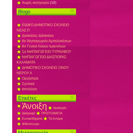
Χωρίς κατηγορία
(18)
Blogs
ΕΙΔΙΚΟ ΔΗΜΟΤΙΚΟ ΣΧΟΛΕΙΟ
ΝΕΑΣ Π
Δασκάλες-Δάσκαλοι
6ο Νηπιαγωγείο Αμπελοκήπων
8o Γενικό Λύκειο Ιωαννίνων
1ο ΝΗΠΙΑΓΩΓΕΙΟ ΤΥΡΝΑΒΟΥ
ΝΗΠΙΑΓΩΓΕΙΟ ΔΙΑΣΠΟΡΑΣ
ΚΑΛΑΜΑΤΑ
ΔΗΜΟΤΙΚΟ ΣΧΟΛΕΙΟ ΞΙΝΟΥ
ΝΕΡΟΥ Α
Ορχήστρα
Σχολικά
Ιστολόγιο
Ετικέτες
Άνοιξη
Αγιασμός
Διατροφή
ΠΡΩΤΟΜΑΓΙΑ
Συναισθήματα
Τα έντομα
Φθινόπωρο
Μεταστοιχεία