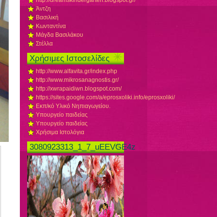
http://dreamskindergarten.blogspot.gr/
Άντζη
Βασιλική
Κωνταντίνα
Μάγδα Βασιλάκου
Στέλλα
Χρήσιμες Ιστοσελίδες
http://www.alfavita.gr/index.php
http://www.mikrosanagnostis.gr/
http://xwrapaidiwn.blogspot.com/
https://sites.google.com/a/eprosxoliki.info/eprosxoliki/
Εκπ/κό Υλικό Νηπιαγωγείου.
Υπουργείο παιδείας
Υπουργείο παιδείας
Χρήσιμα Ιστολόγια
3080923313_1_7_uEEVGE4z