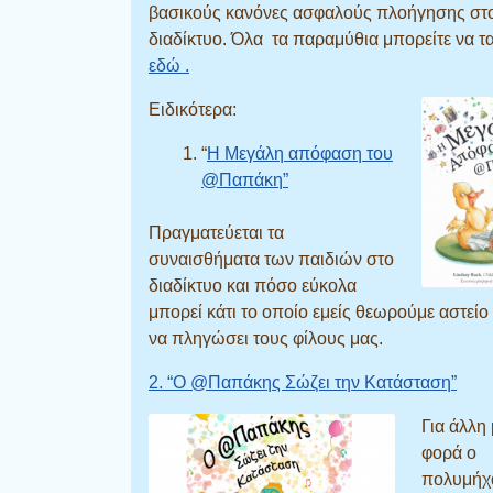
βασικούς κανόνες ασφαλούς πλοήγησης στ
διαδίκτυο. Όλα τα παραμύθια μπορείτε να τα
εδώ .
Ειδικότερα:
“
Η Μεγάλη απόφαση του
@Παπάκη”
Πραγματεύεται τα
συναισθήματα των παιδιών στο
διαδίκτυο και πόσο εύκολα
μπορεί κάτι το οποίο εμείς θεωρούμε αστείο 
να πληγώσει τους φίλους μας.
2. “Ο @Παπάκης Σώζει την Κατάσταση”
Για άλλη 
φορά ο
πολυμήχ