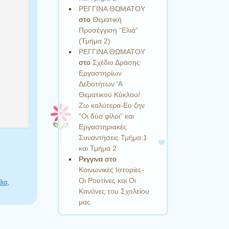
ΡΕΓΓΙΝΑ ΘΩΜΑΤΟΥ
στο
Θεματική
Προσέγγιση “Ελιά”
(Τμήμα 2)
ΡΕΓΓΙΝΑ ΘΩΜΑΤΟΥ
στο
Σχέδιο Δράσης
Εργαστηρίων
Δεξιοτήτων ‘Α
Θεματικού Κύκλου/
Ζω καλύτερα-Ευ ζην
“Οι δύο φίλοι” και
Εργαστηριακές
Συναντήσεις Τμήμα 1
και Τμήμα 2
Ρεγγινα
στο
Κοινωνικές Ιστορίες-
Οι Ρουτίνες και Οι
θια
,
Κανόνες του Σχολείου
μας