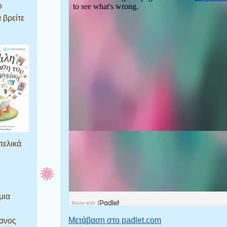
ο
 βρείτε
τελικά
μια
Μετάβαση στο padlet.com
ανος