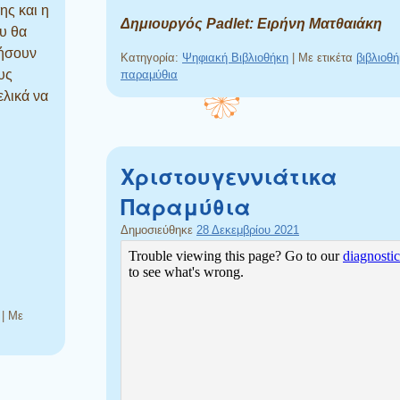
ς και η
Δημιουργός Padlet: Ειρήνη Ματθαιάκη
υ θα
ήσουν
Κατηγορία:
Ψηφιακή Βιβλιοθήκη
|
Με ετικέτα
βιβλιοθ
υς
παραμύθια
ελικά να
Χριστουγεννιάτικα
Παραμύθια
Δημοσιεύθηκε
28 Δεκεμβρίου 2021
|
Με