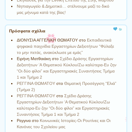
Εκηλώσεις για την Εθνική Επέτειο της 25ης Μαρτίου
Νηπιαγωγείο & Δημοτικό… στέλνουμε μαζί το δικό
μας μήνυμα κατά της βίας!
Πρόσφατα σχόλια
ΔΙΟΝΥΣΙΑ ΑΓΓΕΛΙΚΗ ΘΩΜΑΤΟΥ
στο
Εκπαιδευτικά
ψηφιακά παιχνίδια Εργαστηρίων Δεξιοτήτων “Φύλαξε
το μην πετάς, ανακύκλωσε με εμάς”
Ειρήνη Ματθαιάκη
στο
Σχέδιο Δράσης Εργαστηρίων
Δεξιοτήτων ‘Α Θεματικού Κύκλου/Ζω καλύτερα-Ευ ζην
“Οι δύο φίλοι” και Εργαστηριακές Συναντήσεις Τμήμα
1 και Τμήμα 2
ΡΕΓΓΙΝΑ ΘΩΜΑΤΟΥ
στο
Θεματική Προσέγγιση “Ελιά”
(Τμήμα 2)
ΡΕΓΓΙΝΑ ΘΩΜΑΤΟΥ
στο
Σχέδιο Δράσης
Εργαστηρίων Δεξιοτήτων ‘Α Θεματικού Κύκλου/Ζω
καλύτερα-Ευ ζην “Οι δύο φίλοι” και Εργαστηριακές
Συναντήσεις Τμήμα 1 και Τμήμα 2
Ρεγγινα
στο
Κοινωνικές Ιστορίες-Οι Ρουτίνες και Οι
Κανόνες του Σχολείου μας