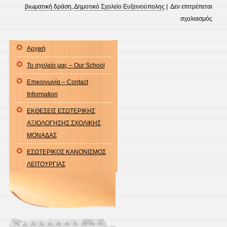
βιωματική δράση
,
Δημοτικό Σχολείο Ευξεινούπολης
|
Δεν επιτρέπεται
στο
σχολιασμός
It’s
spook
Αρχική
it’s
Το σχολείο μας – Our School
cree
…
Επικοινωνία – Contact
It’s
Information
Hall
ΕΚΘΕΣΕΙΣ ΕΣΩΤΕΡΙΚΗΣ
ΑΞΙΟΛΟΓΗΣΗΣ ΣΧΟΛΙΚΗΣ
ΜΟΝΑΔΑΣ
ΕΣΩΤΕΡΙΚΟΣ ΚΑΝΟΝΙΣΜΟΣ
ΛΕΙΤΟΥΡΓΙΑΣ