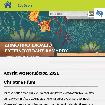
blogs.sch.gr
Σύνδεση
Βρες
Βρες το »
το
»
ΔΗΜΟΤΙΚΟ ΣΧΟΛΕΙΟ
ΕΥΞΕΙΝΟΥΠΟΛΗΣ ΑΛΜΥΡΟΥ
Primary School of Efxeinoupoli
Αρχεία για Νοέμβριος, 2021
Christmas fun!
1
Μήπως ήρθε η ώρα για λίγη Χριστουγεννιάτικη διασκέδαση; Νομίζω πως
ναι, άλλωστε μπήκε ο Δεκέμβριος (καλό μήνα σε όλους και όλες μας!)!
Μπείτε καθημερινά στο Χριστουγεννιάτικο Advent Calendar (Ημερολόγιο