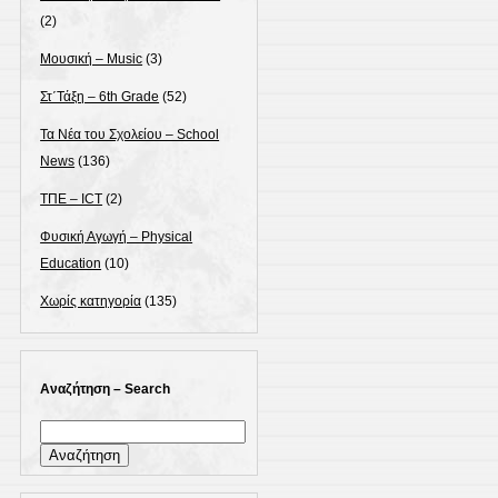
(2)
Μουσική – Music
(3)
Στ΄Τάξη – 6th Grade
(52)
Τα Νέα του Σχολείου – School
News
(136)
ΤΠΕ – ICT
(2)
Φυσική Αγωγή – Physical
Education
(10)
Χωρίς κατηγορία
(135)
Αναζήτηση – Search
Αναζήτηση
για: