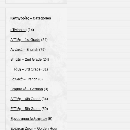
Κατηγορίες – Categories
eTwinning
(14)
Α΄Τάξη – 1st Grade
(24)
Αγγλικά – English
(79)
Β΄Τάξη – 2nd Grade
(24)
Γ΄Τάξη – 3rd Grade
(31)
Γαλλικά – French
(6)
Γερμανικά – German
(3)
Δ΄Τάξη – 4th Grade
(34)
Ε΄Τάξη – 5th Grade
(50)
Εργαστήρια Δεξιοτήτων
(9)
Ευέλικτη Ζώνη – Golden Hour