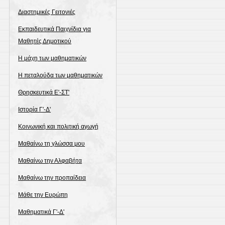
Διαστημικές Γειτονιές
Εκπαιδευτικά Παιχνίδια για
Μαθητές Δημοτικού
Η μάχη των μαθηματικών
Η πεταλούδα των μαθηματικών
Θρησκευτικά Ε'-ΣΤ'
Ιστορία Γ'-Δ'
Κοινωνική και πολιτική αγωγή
Μαθαίνω τη γλώσσα μου
Μαθαίνω την Αλφαβήτα
Μαθαίνω την προπαίδεια
Μάθε την Ευρώπη
Μαθηματικά Γ'-Δ'