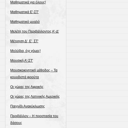
Μαθηματικά για όλους!
Μαθηματικά Ε'-ΣΤ'
Μαθηματικό μυαλό
Μελέτη του Περιβάλλοντος Α'-Δ'
Μέτρηση Δ', Ε', ΣΤ'
Μολύβια, όχι γόμες!
Μουσική Α'-ΣΤ'
Μουσικοκινητική μέθοδος – Τα
κουρδιστά φρούτα
Οι χώρες της Αφρικής
Οι χώρες της Λατινικής Αμερικής
Παιχνίδι Ανακύκλωσης
Περιβάλλον – Η προστασία του
δάσους