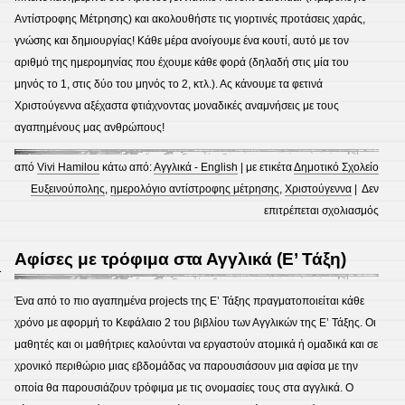
Αντίστροφης Μέτρησης) και ακολουθήστε τις γιορτινές προτάσεις χαράς,
γνώσης και δημιουργίας! Κάθε μέρα ανοίγουμε ένα κουτί, αυτό με τον
αριθμό της ημερομηνίας που έχουμε κάθε φορά (δηλαδή στις μία του
μηνός το 1, στις δύο του μηνός το 2, κτλ.). Ας κάνουμε τα φετινά
Χριστούγεννα αξέχαστα φτιάχνοντας μοναδικές αναμνήσεις με τους
αγαπημένους μας ανθρώπους!
από
Vivi Hamilou
κάτω από:
Αγγλικά - English
| με ετικέτα
Δημοτικό Σχολείο
Ευξεινούπολης
,
ημερολόγιο αντίστροφης μέτρησης
,
Χριστούγεννα
|
Δεν
στο
επιτρέπεται σχολιασμός
Chri
fun!
Αφίσες με τρόφιμα στα Αγγλικά (Ε’ Τάξη)
1
Ένα από το πιο αγαπημένα projects της Ε’ Τάξης πραγματοποιείται κάθε
χρόνο με αφορμή το Κεφάλαιο 2 του βιβλίου των Αγγλικών της Ε’ Τάξης. Οι
μαθητές και οι μαθήτριες καλούνται να εργαστούν ατομικά ή ομαδικά και σε
χρονικό περιθώριο μιας εβδομάδας να παρουσιάσουν μια αφίσα με την
οποία θα παρουσιάζουν τρόφιμα με τις ονομασίες τους στα αγγλικά. Ο