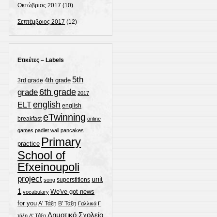
Οκτώβριος 2017
(10)
Σεπτέμβριος 2017
(12)
Ετικέτες – Labels
5th
4th grade
3rd grade
grade
6th grade
2017
english
ELT
english
eTwinning
breakfast
online
games
padlet wall
pancakes
Primary
practice
School of
Efxeinoupoli
project
unit
superstitions
song
1
We've got news
vocabulary
for you
Α' Τάξη
Β' Τάξη
Γαλλικά
Γ
Δημοτικό Σχολείο
τάξη
Δ' Τάξη