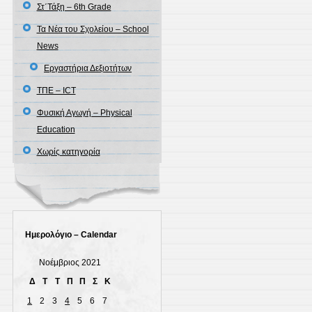
Στ΄Τάξη – 6th Grade
Τα Νέα του Σχολείου – School
News
Εργαστήρια Δεξιοτήτων
ΤΠΕ – ICT
Φυσική Αγωγή – Physical
Education
Χωρίς κατηγορία
Ημερολόγιο – Calendar
Νοέμβριος 2021
Δ
Τ
Τ
Π
Π
Σ
Κ
1
2
3
4
5
6
7