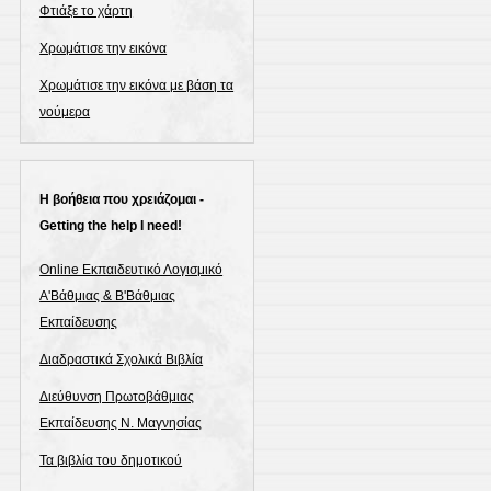
Φτιάξε το χάρτη
Χρωμάτισε την εικόνα
Χρωμάτισε την εικόνα με βάση τα
νούμερα
Η βοήθεια που χρειάζομαι -
Getting the help I need!
Online Εκπαιδευτικό Λογισμικό
Α'Βάθμιας & Β'Βάθμιας
Εκπαίδευσης
Διαδραστικά Σχολικά Βιβλία
Διεύθυνση Πρωτοβάθμιας
Εκπαίδευσης Ν. Μαγνησίας
Τα βιβλία του δημοτικού