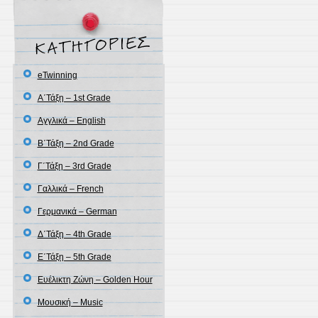
eTwinning
Α΄Τάξη – 1st Grade
Αγγλικά – English
Β΄Τάξη – 2nd Grade
Γ΄Τάξη – 3rd Grade
Γαλλικά – French
Γερμανικά – German
Δ΄Τάξη – 4th Grade
Ε΄Τάξη – 5th Grade
Ευέλικτη Ζώνη – Golden Hour
Μουσική – Music