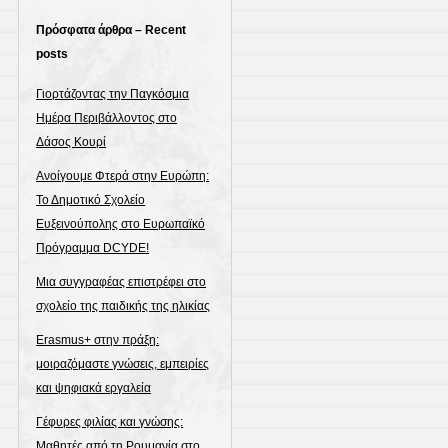
Πρόσφατα άρθρα – Recent
posts
Γιορτάζοντας την Παγκόσμια
Ημέρα Περιβάλλοντος στο
Δάσος Κουρί
Ανοίγουμε Φτερά στην Ευρώπη:
Το Δημοτικό Σχολείο
Ευξεινούπολης στο Ευρωπαϊκό
Πρόγραμμα DCYDE!
Μια συγγραφέας επιστρέφει στο
σχολείο της παιδικής της ηλικίας
Erasmus+ στην πράξη:
μοιραζόμαστε γνώσεις, εμπειρίες
και ψηφιακά εργαλεία
Γέφυρες φιλίας και γνώσης:
Μαθητές από τη Ρουμανία στο