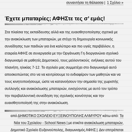
συναντήσει τη θάλασσα
|
1 Σχόλιο »
Έχετε μπαταρίες; ΑΦΗΣτε τες σ’ εμάς!
Στα πλαίσια της εκπαίδευσης αλλά και της ευαισθητοποίησης σχετικά με
την ανακύκλωση των μπαταριών, με στόχο τη δημιουργία κοινωνικής
συνείδησης των παιδιών για ένα καλύτερο και πιο υγιές περιβάλλον, η
εταιρεία ΑΦΗΣ σε συνεργασία με την Οργάνωση Γη διοργανώνει σχολικό
διαγωνισμό σε μαθητές Δημοτικού, τους μελλοντικούς ενήλικες αυτού του
πλανήτη, ηλικίας 7-12. Το σχολείο μας συμμετέχει στο διαγωνισμό αυτό
αποσκοπώντας στο να να κεντρίσουμε το ενδιαφέρον των μαθητών και να
τους κινητοποιήσουμε, ώστε να κατανοήσουν την σημασία της χωριστής
συλλογής και ανακύκλωσης μπαταριών, ενισχύοντας με αυτό τον τρόπο
την περιβαλλοντική συνείδηση της σχολικής κοινότητας και την
ευαισθητοποίησή της στην ανακύκλωση.
από
ΔΗΜΟΤΙΚΟ ΣΧΟΛΕΙΟ ΕΥΞΕΙΝΟΥΠΟΛΗΣ ΑΛΜΥΡΟΥ
κάτω από:
Τα
Νέα του Σχολείου - School News
| με ετικέτα
ανακύκλωση μπαταριών
,
Δημοτικό Σχολείο Ευξεινούπολης
,
διαγωνισμός ΑΦΗΣ
|
Δεν επιτρέπεται