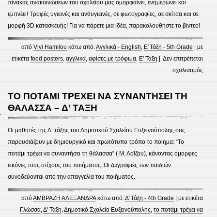
πίνακας ανακοινώσεων του σχολείου μας ομορφαίνει, ενημερώνει και
εμπνέει! Τροφές υγιεινές και ανθυγιεινές, σε φωτογραφίες, σε σκίτσα και σε
μορφή 3D κατασκευής! Για να πάρετε μια ιδέα, παρακολουθήστε το βίντεο!
από
Vivi Hamilou
κάτω από:
Αγγλικά - English
,
Ε΄Τάξη - 5th Grade
| με
ετικέτα
food posters
,
αγγλικά
,
αφίσες με τρόφιμα
,
Ε' Τάξη
|
Δεν επιτρέπεται
στο
σχολιασμός
Αφίσ
με
ΤΟ ΠΟΤΑΜΙ ΤΡΕΧΕΙ ΝΑ ΣΥΝΑΝΤΗΣΕΙ ΤΗ
τρόφ
ΘΑΛΑΣΣΑ – Δ’ ΤΑΞΗ
1
στα
Αγγλ
Οι μαθητές της Δ’ τάξης του Δημοτικού Σχολείου Ευξεινούπολης σας
(Ε’
παρουσιάζουν με δημιουργικό και πρωτότυπο τρόπο το ποίημα: “Το
Τάξη)
ποτάμι τρέχει να συναντήσει τη θάλασσα” ( Μ. Λοΐζου), κάνοντας όμορφες
εικόνες τους στίχους του ποιήματος. Οι ζωγραφιές των παιδιών
συνοδεύονται από την απαγγελία του ποιήματος.
από
ΑΜΒΡΑΖΗ ΑΛΕΞΑΝΔΡΑ
κάτω από:
Δ΄Τάξη - 4th Grade
| με ετικέτα
Γλώσσα
,
Δ' Τάξη
,
Δημοτικό Σχολείο Ευξεινούπολης
,
το ποτάμι τρέχει να