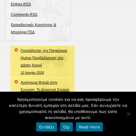
Entries
RSS
Comments
RSS
Εκπαιδευτικές Κοινότητες &
Ιστολόγια ΠΣΔ
Γιορτάζοντας την Παγκόσμια
Ημέρα Περιβάλλοντος στο
Δάσος Κουρί
12 Ιουνίου 2026
Ανοίγουμε Φτερά στην
Ευρώπη: Το Δημοτικό Σχολείο
Ευξεινούπολης στο Ευρωπαϊκό
Χρησιμοποιούμε cookies για να σας προσφέρουμε την
Πρόγραμμα DCYDE!
καλύτερη δυνατή εμπειρία στη σελίδα μας. Εάν συνεχίσετε να
χρησιμοποιείτε τη σελίδα, θα υποθέσουμε πως είστε
Μια συγγραφέας επιστρέφει στο
ικανοποιημένοι με αυτό.
σχολείο της παιδικής της
Εντάξει
Όχι
Read more
ηλικίας