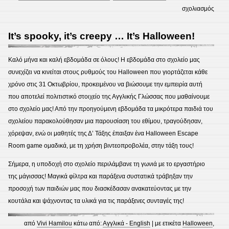
στο
σχολιασμός
Έχετ
μπατα
It’s spooky, it’s creepy … It’s Halloween!
ΑΦΗΣ
τες
Καλό μήνα και καλή εβδομάδα σε όλους! Η εβδομάδα στο σχολείο μας
σ’
συνεχίζει να κινείται στους ρυθμούς του Halloween που γιορτάζεται κάθε
εμάς!
χρόνο στις 31 Οκτωβρίου, προκειμένου να βιώσουμε την εμπειρία αυτή
που αποτελεί πολιτιστικό στοιχείο της Αγγλικής Γλώσσας που μαθαίνουμε
στο σχολείο μας! Από την προηγούμενη εβδομάδα τα μικρότερα παιδιά του
σχολείου παρακολούθησαν μια παρουσίαση του εθίμου, τραγούδησαν,
χόρεψαν, ενώ οι μαθητές της Δ’ Τάξης έπαιξαν ένα Halloween Escape
Room game ομαδικά, με τη χρήση βιντεοπροβολέα, στην τάξη τους!
Σήμερα, η υποδοχή στο σχολείο περιλάμβανε τη γωνιά με το εργαστήριο
της μάγισσας! Μαγικά φίλτρα και παράξενα συστατικά τράβηξαν την
προσοχή των παιδιών μας που διασκέδασαν ανακατεύοντας με την
κουτάλα και ψάχνοντας τα υλικά για τις παράξενες συνταγές της!
από
Vivi Hamilou
κάτω από:
Αγγλικά - English
| με ετικέτα
Halloween
,