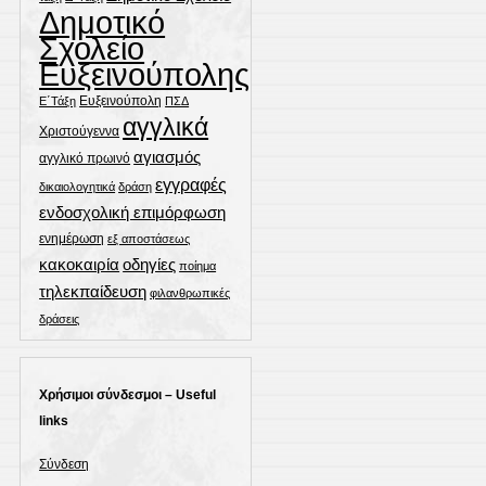
Δημοτικό
Σχολείο
Ευξεινούπολης
Ευξεινούπολη
Ε΄Τάξη
ΠΣΔ
αγγλικά
Χριστούγεννα
αγιασμός
αγγλικό πρωινό
εγγραφές
δικαιολογητικά
δράση
ενδοσχολική επιμόρφωση
ενημέρωση
εξ αποστάσεως
οδηγίες
κακοκαιρία
ποίημα
τηλεκπαίδευση
φιλανθρωπικές
δράσεις
Χρήσιμοι σύνδεσμοι – Useful
links
Σύνδεση