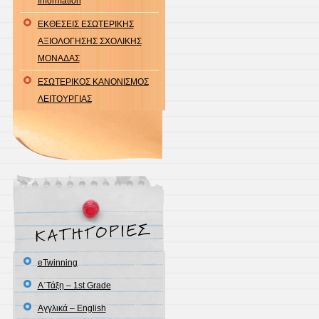
Information
ΕΚΘΕΣΕΙΣ ΕΣΩΤΕΡΙΚΗΣ
ΑΞΙΟΛΟΓΗΣΗΣ ΣΧΟΛΙΚΗΣ
ΜΟΝΑΔΑΣ
ΕΣΩΤΕΡΙΚΟΣ ΚΑΝΟΝΙΣΜΟΣ
ΛΕΙΤΟΥΡΓΙΑΣ
eTwinning
Α΄Τάξη – 1st Grade
Αγγλικά – English