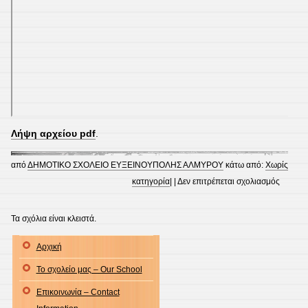
Λήψη αρχείου pdf
.
από
ΔΗΜΟΤΙΚΟ ΣΧΟΛΕΙΟ ΕΥΞΕΙΝΟΥΠΟΛΗΣ ΑΛΜΥΡΟΥ
κάτω από:
Χωρίς
στο
κατηγορία
| |
Δεν επιτρέπεται σχολιασμός
Ήπιες
δεξιότη
Τα σχόλια είναι κλειστά.
1.
Αρχική
Καλλιε
την
Το σχολείο μας – Our School
ενσυνα
Επικοινωνία – Contact