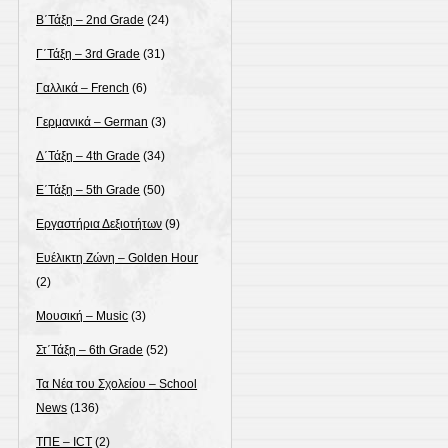
Β΄Τάξη – 2nd Grade
(24)
Γ΄Τάξη – 3rd Grade
(31)
Γαλλικά – French
(6)
Γερμανικά – German
(3)
Δ΄Τάξη – 4th Grade
(34)
Ε΄Τάξη – 5th Grade
(50)
Εργαστήρια Δεξιοτήτων
(9)
Ευέλικτη Ζώνη – Golden Hour
(2)
Μουσική – Music
(3)
Στ΄Τάξη – 6th Grade
(52)
Τα Νέα του Σχολείου – School
News
(136)
ΤΠΕ – ICT
(2)