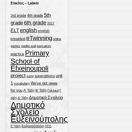
Ετικέτες – Labels
5th
4th grade
3rd grade
grade
6th grade
2017
english
ELT
english
eTwinning
breakfast
online
games
padlet wall
pancakes
Primary
practice
School of
Efxeinoupoli
project
unit
superstitions
song
1
We've got news
vocabulary
for you
Α' Τάξη
Β' Τάξη
Γαλλικά
Γ
Δημοτικό Σχολείο
τάξη
Δ' Τάξη
Δημοτικό
Σχολείο
Ευξεινούπολης
Ευξεινούπολη
Ε΄Τάξη
ΠΣΔ