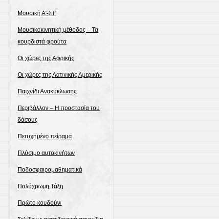
Μουσική Α'-ΣΤ'
Μουσικοκινητική μέθοδος – Τα
κουρδιστά φρούτα
Οι χώρες της Αφρικής
Οι χώρες της Λατινικής Αμερικής
Παιχνίδι Ανακύκλωσης
Περιβάλλον – Η προστασία του
δάσους
Πετυχημένο πείραμα
Πλύσιμο αυτοκινήτων
Ποδοσφαιρομαθηματικά
Πολύχρωμη Τάξη
Πρώτο κουδούνι