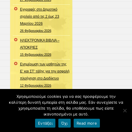
Εγγραφές στο Δημοτικό
σχολείο από τις 2 έως 23
Μαρτίου 2026
26 Φεβρουαρίου 2026
ΗΛΕΚΤΡΟΝΙΚΑ ΒΙΒΛΙΑ –
ΑΠΟΚΡΙΕΣ
15 Φεβρουαρίου 2026
Ενημέρωση των μαθητών της
Ε’ και ΣΤ’ τάξης για την ασφαλή
πλοήγηση στο Διαδίκτυο
12 Φεβρουαρίου 2026
Η Ελληνική Γλώσσα μιλά σε
Χρησιμοποιούμε cookies για να σας προσφέρουμε την
καλύτερη δυνατή εμπειρία στη σελίδα μας. Εάν συνεχίσετε να
όλο τον κόσμο!
χρησιμοποιείτε τη σελίδα, θα υποθέσουμε πως είστε
9 Φεβρουαρίου 2026
ικανοποιημένοι με αυτό.
«Στην Πάδοβα με το Erasmus+:
Εντάξει
Όχι
Read more
Ψηφιακός Μετασχηματισμός,