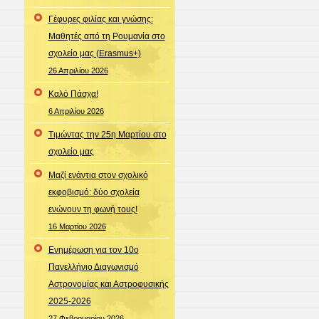
Γέφυρες φιλίας και γνώσης:
Μαθητές από τη Ρουμανία στο
σχολείο μας (Erasmus+)
26 Απριλίου 2026
Καλό Πάσχα!
6 Απριλίου 2026
Τιμώντας την 25η Μαρτίου στο
σχολείο μας
Μαζί ενάντια στον σχολικό
εκφοβισμό: δύο σχολεία
ενώνουν τη φωνή τους!
16 Μαρτίου 2026
Ενημέρωση για τον 10ο
Πανελλήνιο Διαγωνισμό
Αστρονομίας και Αστροφυσικής
2025-2026
27 Φεβρουαρίου 2026