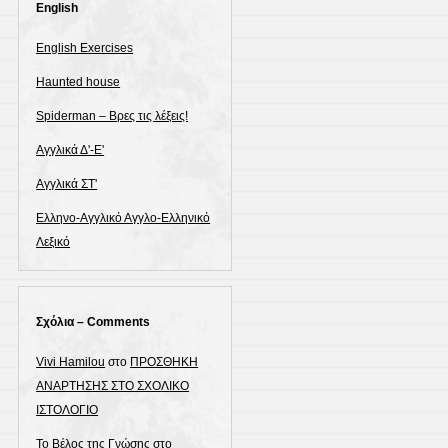
English
English Exercises
Haunted house
Spiderman – Βρες τις λέξεις!
Αγγλικά Δ'-Ε'
Αγγλικά ΣΤ'
Ελληνο-Αγγλικό Αγγλο-Ελληνικό
Λεξικό
Σχόλια – Comments
Vivi Hamilou
στο
ΠΡΟΣΘΗΚΗ
ΑΝΑΡΤΗΣΗΣ ΣΤΟ ΣΧΟΛΙΚΟ
ΙΣΤΟΛΟΓΙΟ
Το Βέλος της Γνώσης
στο