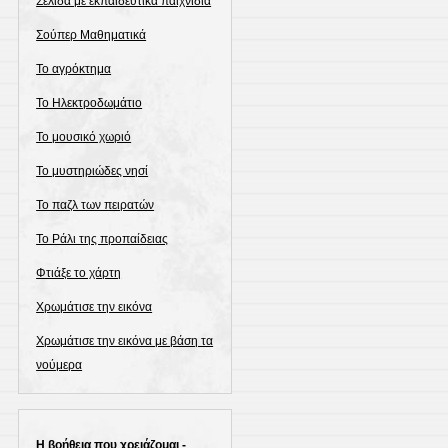
Σελίδα με εκπαιδευτικά παιχνίδια
Σούπερ Μαθηματικά
Το αγρόκτημα
Το Ηλεκτροδωμάτιο
Το μουσικό χωριό
Το μυστηριώδες νησί
Το παζλ των πειρατών
Το Ράλι της προπαίδειας
Φτιάξε το χάρτη
Χρωμάτισε την εικόνα
Χρωμάτισε την εικόνα με βάση τα
νούμερα
Η βοήθεια που χρειάζομαι -