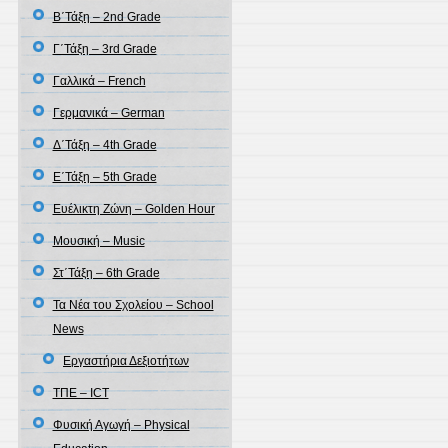
Β΄Τάξη – 2nd Grade
Γ΄Τάξη – 3rd Grade
Γαλλικά – French
Γερμανικά – German
Δ΄Τάξη – 4th Grade
Ε΄Τάξη – 5th Grade
Ευέλικτη Ζώνη – Golden Hour
Μουσική – Music
Στ΄Τάξη – 6th Grade
Τα Νέα του Σχολείου – School
News
Εργαστήρια Δεξιοτήτων
ΤΠΕ – ICT
Φυσική Αγωγή – Physical