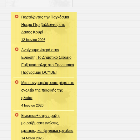
Γιορτάζοντας την Παγκόσμια
Ημέρα Περιβάλλοντος στο
Δάσος Κουρί
12 Ιουνίου 2026
Ανοίγουμε Φτερά στην
Ευρώπη: Το Δημοτικό Σχολείο
Ευξεινούπολης στο Ευρωπαϊκό
Πρόγραμμα DCYDE!
Μια συγγραφέας επιστρέφει στο
σχολείο της παιδικής της
ηλικίας
4 Ιουνίου 2026
Erasmus+ στην πράξη:
μοιραζόμαστε γνώσεις,
εμπειρίες και ψηφιακά εργαλεία
14 Μαΐου 2026