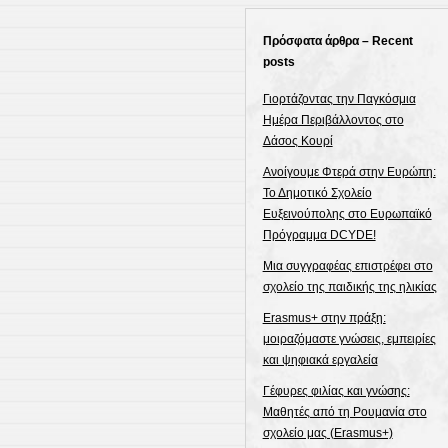
Πρόσφατα άρθρα – Recent
posts
Γιορτάζοντας την Παγκόσμια
Ημέρα Περιβάλλοντος στο
Δάσος Κουρί
Ανοίγουμε Φτερά στην Ευρώπη:
Το Δημοτικό Σχολείο
Ευξεινούπολης στο Ευρωπαϊκό
Πρόγραμμα DCYDE!
Μια συγγραφέας επιστρέφει στο
σχολείο της παιδικής της ηλικίας
Erasmus+ στην πράξη:
μοιραζόμαστε γνώσεις, εμπειρίες
και ψηφιακά εργαλεία
Γέφυρες φιλίας και γνώσης:
Μαθητές από τη Ρουμανία στο
σχολείο μας (Erasmus+)