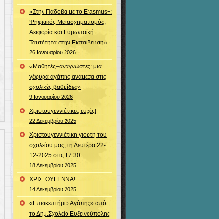
«Στην Πάδοβα με το Erasmus+:
Ψηφιακός Μετασχηματισμός,
Αειφορία και Ευρωπαϊκή
Ταυτότητα στην Εκπαίδευση»
26 Ιανουαρίου 2026
«Μαθητές–αναγνώστες: μια
γέφυρα αγάπης ανάμεσα στις
σχολικές βαθμίδες»
9 Ιανουαρίου 2026
Χριστουγεννιάτικες ευχές!
22 Δεκεμβρίου 2025
Χριστουγεννιάτικη γιορτή του
σχολείου μας, τη Δευτέρα 22-
12-2025 στις 17:30
18 Δεκεμβρίου 2025
ΧΡΙΣΤΟΥΓΕΝΝΑ!
14 Δεκεμβρίου 2025
«Επισκεπτήριο Αγάπης» από
το Δημ.Σχολείο Ευξεινούπολης