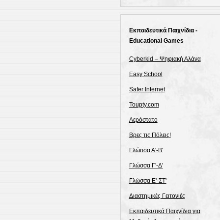
Εκπαιδευτικά Παιχνίδια -
Educational Games
Cyberkid – Ψηφιακή Αλάνα
Easy School
Safer Internet
Toupty.com
Αερόστατο
Βρες τις Πόλεις!
Γλώσσα Α'-Β'
Γλώσσα Γ'-Δ'
Γλώσσα Ε'-ΣΤ'
Διαστημικές Γειτονιές
Εκπαιδευτικά Παιχνίδια για