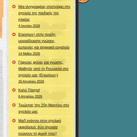
Μια συγγραφέας επιστρέφει στο
σχολείο της παιδικής της
ηλικίας
4 Ιουνίου 2026
Erasmus+ στην πράξη:
μοιραζόμαστε γνώσεις,
εμπειρίες και ψηφιακά εργαλεία
14 Μαΐου 2026
Γέφυρες φιλίας και γνώσης:
Μαθητές από τη Ρουμανία στο
σχολείο μας (Erasmus+)
26 Απριλίου 2026
Καλό Πάσχα!
6 Απριλίου 2026
Τιμώντας την 25η Μαρτίου στο
σχολείο μας
Μαζί ενάντια στον σχολικό
εκφοβισμό: δύο σχολεία
ενώνουν τη φωνή τους!