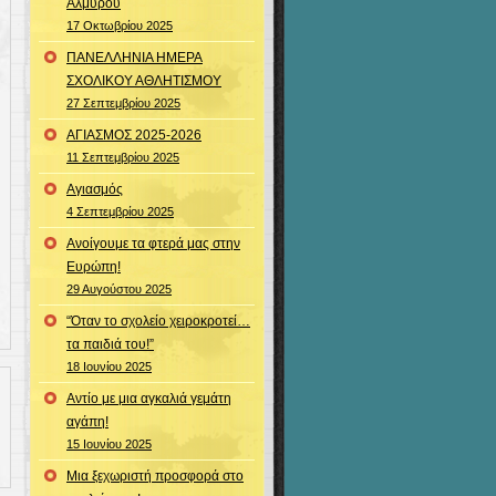
Αλμυρού
17 Οκτωβρίου 2025
ΠΑΝΕΛΛΗΝΙΑ ΗΜΕΡΑ
ΣΧΟΛΙΚΟΥ ΑΘΛΗΤΙΣΜΟΥ
27 Σεπτεμβρίου 2025
ΑΓΙΑΣΜΟΣ 2025-2026
11 Σεπτεμβρίου 2025
Αγιασμός
4 Σεπτεμβρίου 2025
Ανοίγουμε τα φτερά μας στην
Ευρώπη!
29 Αυγούστου 2025
“Όταν το σχολείο χειροκροτεί…
τα παιδιά του!”
18 Ιουνίου 2025
Αντίο με μια αγκαλιά γεμάτη
αγάπη!
15 Ιουνίου 2025
Μια ξεχωριστή προσφορά στο