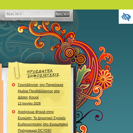
Βρες
Βρες το »
το
»
Γιορτάζοντας την Παγκόσμια
Ημέρα Περιβάλλοντος στο
Δάσος Κουρί
12 Ιουνίου 2026
Ανοίγουμε Φτερά στην
Ευρώπη: Το Δημοτικό Σχολείο
Ευξεινούπολης στο Ευρωπαϊκό
Πρόγραμμα DCYDE!