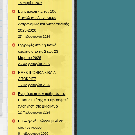
16 Μαρτίου 2026
Ενημέρωση για τον 10ο
Πανελλήνιο Διαγωνισμό
Αστρονομίας και Αστροφυσικής
2025-2026
27 Φεβρουαρίου 2026
Εγγραφές στο Δημοτικό
σχολείο από τις 2 έως 23
Μαρτίου 2026
26 Φεβρουαρίου 2026
ΗΛΕΚΤΡΟΝΙΚΑ ΒΙΒΛΙΑ –
ΑΠΟΚΡΙΕΣ
15 Φεβρουαρίου 2026
Ενημέρωση των μαθητών της
Ε’ και ΣΤ’ τάξης για την ασφαλή
πλοήγηση στο Διαδίκτυο
12 Φεβρουαρίου 2026
Η Ελληνική Γλώσσα μιλά σε
όλο τον κόσμο!
9 Φεβρουαρίου 2026