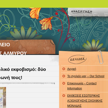
ΛΕΙΟ
Σ ΑΛΜΥΡΟΥ
ολικό εκφοβισμό: δύο
Αρχική
Το σχολείο μας – Our School
φωνή τους!
Επικοινωνία – Contact
Information
ΕΚΘΕΣΕΙΣ ΕΣΩΤΕΡΙΚΗΣ
ΑΞΙΟΛΟΓΗΣΗΣ ΣΧΟΛΙΚΗΣ
ΜΟΝΑΔΑΣ