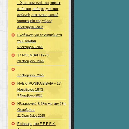
– Χριστουγεννιάτικες κάρτες
από τους μαθητές για τους
ασθενείς στα αντικαρκινικά
νοσοκομεία της χώρας
8 Δεκεμβρίου 2025
Εκδήλωση για τα Δικαιώματα
του Παιδιού
5 Δεκεμβρίου 2025
17 ΝΟΕΜΒΡΗ 1973
20 Νοεμβρίου 2025
17 Νοεμβρίου 2025
ΗΛΕΚΤΡΟΝΙΚΑ ΒΙΒΛΙΑ – 17
Νοεμβρίου 1973
9 Νοεμβρίου 2025
Ηλεκτρονικά Βιβλία για την 28η
Οκτωβρίου
21 Οκτωβρίου 2025
Επίσκεψη του Ε.Ε.Ε.Ε.Κ.