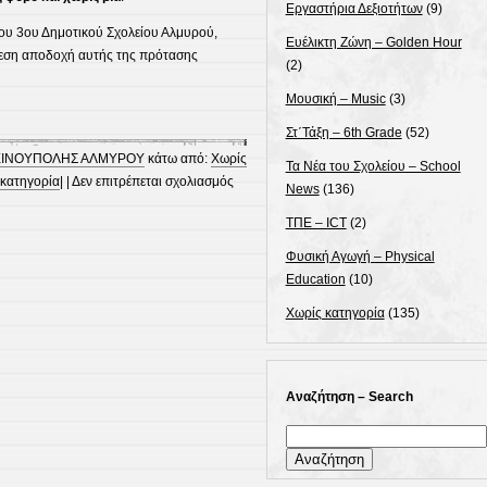
Εργαστήρια Δεξιοτήτων
(9)
ου 3ου Δημοτικού Σχολείου Αλμυρού,
Ευέλικτη Ζώνη – Golden Hour
μεση αποδοχή αυτής της πρότασης
(2)
Μουσική – Music
(3)
Στ΄Τάξη – 6th Grade
(52)
ΕΙΝΟΥΠΟΛΗΣ ΑΛΜΥΡΟΥ
κάτω από:
Χωρίς
Τα Νέα του Σχολείου – School
στο
κατηγορία
| |
Δεν επιτρέπεται σχολιασμός
News
(136)
Μαζί
ΤΠΕ – ICT
(2)
ενάντια
στον
Φυσική Αγωγή – Physical
σχολικό
Education
(10)
εκφοβισμό:
Χωρίς κατηγορία
(135)
δύο
σχολεία
ενώνουν
τη
Αναζήτηση – Search
φωνή
τους!
Αναζήτηση
για: