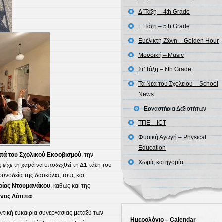
Δ΄Τάξη – 4th Grade
Ε΄Τάξη – 5th Grade
Ευέλικτη Ζώνη – Golden Hour
Μουσική – Music
Στ΄Τάξη – 6th Grade
Τα Νέα του Σχολείου – School
News
Εργαστήρια Δεξιοτήτων
ΤΠΕ – ICT
Φυσική Αγωγή – Physical
Education
τά του Σχολικού Εκφοβισμού
, την
Χωρίς κατηγορία
είχε τη χαρά να υποδεχθεί τη Δ1 τάξη του
 συνοδεία της δασκάλας τους και
ρίας Ντουμανάκου
, καθώς και της
ννας Λάππα
.
ντική ευκαιρία συνεργασίας μεταξύ των
Ημερολόγιο – Calendar