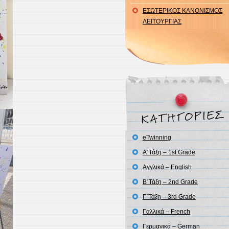
ΕΣΩΤΕΡΙΚΟΣ ΚΑΝΟΝΙΣΜΟΣ
ΛΕΙΤΟΥΡΓΙΑΣ
eTwinning
Α΄Τάξη – 1st Grade
Αγγλικά – English
Β΄Τάξη – 2nd Grade
Γ΄Τάξη – 3rd Grade
Γαλλικά – French
Γερμανικά – German