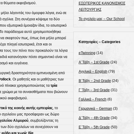
α θύματα εκφοβισμού.
ΕΣΩΤΕΡΙΚΟΣ ΚΑΝΟΝΙΣΜΟΣ
ΛΕΙΤΟΥΡΓΙΑΣ
α μήλο λέγοντάς του όμορφα λόγια, ενώ σε
Το σχολείο μας – Our School
 σχόλια. Στη συνέχεια κόψαμε τα δύο
ου εξωτερικά έμοιαζαν ίδια, το εσωτερικό
ι. Το παράδειγμα αυτό χρησιμοποιήθηκε
ά να σκεφτούν πως, όπως ένα μήλο μπορεί
Κατηγορίες – Categories
χει πληγεί εσωτερικά, έτσι και οι
α τους τον πόνο που προκαλούν τα λόγια
eTwinning
(14)
αιδιά κατανόησαν πόσο σημαντικό είναι να
Α΄Τάξη – 1st Grade
(24)
ασμό και ευγένεια.
Αγγλικά – English
(79)
υργική δραστηριότητα εμπνευσμένη από
ollock
. Οι μαθητές και οι μαθήτριες των
Β΄Τάξη – 2nd Grade
(24)
ινό πίνακα χρησιμοποιώντας τα
τρία
Γ΄Τάξη – 3rd Grade
(31)
θε χρώμα με τα συναισθήματα που βιώνουν
λικού εκφοβισμού.
Γαλλικά – French
(6)
ικό της κοινής αυτής εμπειρίας
, το
Γερμανικά – German
(3)
του σχολείου μας προσέφεραν ως δώρο
Δ΄Τάξη – 4th Grade
(34)
χολείου Αλμυρού
, συμβολίζοντας τη
η των δύο σχολείων να συνεχίσουν να
Ε΄Τάξη – 5th Grade
(50)
 φόβο και χωρίς βία
.