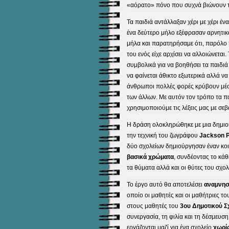
«αόρατο» πόνο που συχνά βιώνουν τ
Τα παιδιά αντάλλαξαν χέρι με χέρι έν
ένα δεύτερο μήλο εξέφρασαν αρνητικά
μήλα και παρατηρήσαμε ότι, παρόλο π
του ενός είχε αρχίσει να αλλοιώνετα
συμβολικά για να βοηθήσει τα παιδι
να φαίνεται άθικτο εξωτερικά αλλά να έ
άνθρωποι πολλές φορές κρύβουν μέσ
των άλλων. Με αυτόν τον τρόπο τα π
χρησιμοποιούμε τις λέξεις μας με σεβ
Η δράση ολοκληρώθηκε με μια δημιο
την τεχνική του ζωγράφου
Jackson P
δύο σχολείων δημιούργησαν έναν κο
βασικά χρώματα
, συνδέοντας το κά
τα θύματα αλλά και οι θύτες του σχο
Το έργο αυτό θα αποτελέσει
αναμνηστ
οποίο οι μαθητές και οι μαθήτριες 
στους μαθητές του
3ου Δημοτικού Σ
συνεργασία, τη φιλία και τη δέσμευσ
εργάζονται μαζί για ένα σχολείο
χωρίς