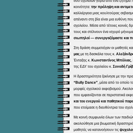
δύο σχολείων γύρω από ένα ζήτημα 
κοινότητα:
την πρόληψη και αντιμε
καλλιέργεια μιας κουλτούρας σεβασμ
απέναντι στη βία είναι μια ευθύνη πο
σχολείου. Μέσα από τέτοιες κοινές δρ
τους και στέλνουν ένα ισχυρό μήνυμ
σιωπηλοί — συνεργαζόμαστε και π
Στη δράση συμμετείχαν οι μαθητές κα
μας
με τη δασκάλα τους κ.
Αλεξάνδρ
Ένταξης κ.
Κωνσταντίνος Μπόλιας
,
της ΕΔΥ του σχολείου κ.
Συνοδή Γρί
Η δραστηριότητα ξεκίνησε με την π
“Bully Dance”
, μέσα από το οποίο τ
μορφές σχολικού εκφοβισμού. Ακολ
που εμφανίζονται σε περιστατικά εκ
και του ενεργού και παθητικού παρ
που ετοίμασε η διευθύντρια του σχολ
Με κοινή συμφωνία όλων των παιδιώ
ακολούθησε μια βιωματική δραστηριό
μαθητές να κατανοήσουν τις
ψυχολογ