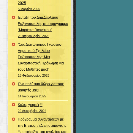
2025
5 Μαρτίου 2025
Ένταξη του Δημ.Σχολείου
Ευξεινούπολης στο πρόγραμμα
“Μαριέττα Γιαννάκου”
26 Φεβρουαρίου 2025
“1ος Διαγωνισμός Γνώσεων
Δημοτικού Σχολείου
Ευξεινούπολης: Μια
Συναρπαστική Πρόκληση για
τους Μαθητές μας!”
18 Φεβρουαρίου 2025
Ένα πολύτιμο δώρο για τους
μαθητές μας!
14 Ιανουαρίου 2025
Καλές γιορτές!!!
22 Δεκεμβρίου 2024
Πρόγραμμα συναντήσεων με
την Επιτροπή Διεπιστημονικής
Υποστήριξης του σχολείου μας