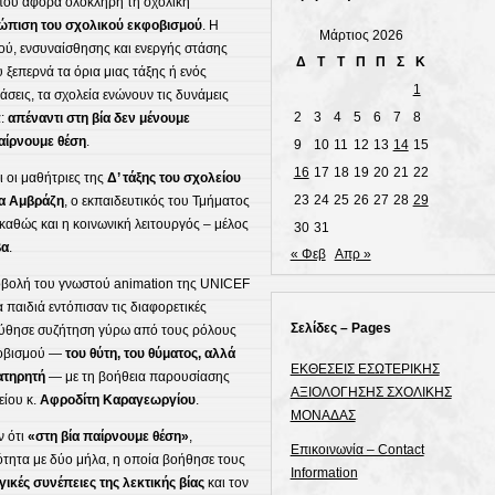
που αφορά ολόκληρη τη σχολική
τώπιση του σχολικού εκφοβισμού
. Η
Μάρτιος 2026
ού, ενσυναίσθησης και ενεργής στάσης
Δ
Τ
Τ
Π
Π
Σ
Κ
υ ξεπερνά τα όρια μιας τάξης ή ενός
1
άσεις, τα σχολεία ενώνουν τις δυνάμεις
2
3
4
5
6
7
8
α:
απέναντι στη βία δεν μένουμε
αίρνουμε θέση
.
9
10
11
12
13
14
15
16
17
18
19
20
21
22
ι οι μαθήτριες της
Δ’ τάξης του σχολείου
23
24
25
26
27
28
29
α Αμβράζη
, ο εκπαιδευτικός του Τμήματος
 καθώς και η κοινωνική λειτουργός – μέλος
30
31
βα
.
« Φεβ
Απρ »
ροβολή του γνωστού animation της UNICEF
α παιδιά εντόπισαν τις διαφορετικές
Σελίδες – Pages
ούθησε συζήτηση γύρω από τους ρόλους
φοβισμού —
του θύτη, του θύματος, αλλά
ΕΚΘΕΣΕΙΣ ΕΣΩΤΕΡΙΚΗΣ
ατηρητή
— με τη βοήθεια παρουσίασης
ΑΞΙΟΛΟΓΗΣΗΣ ΣΧΟΛΙΚΗΣ
είου κ.
Αφροδίτη Καραγεωργίου
.
ΜΟΝΑΔΑΣ
ν ότι
«στη βία παίρνουμε θέση»
,
Επικοινωνία – Contact
τητα με δύο μήλα, η οποία βοήθησε τους
Information
ικές συνέπειες της λεκτικής βίας
και τον