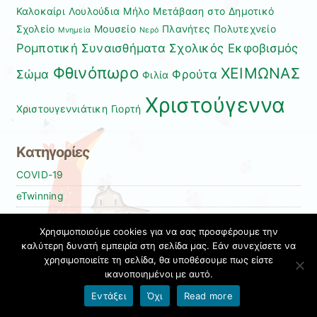
Καλοκαίρι
Λουλούδια
Μήλο
Μετάβαση στο Δημοτικό
Σχολείο
Μουσείο
Πλανήτες
Πολυτεχνείο
Μνημεία
Νερό
Ρομποτική
Συναισθήματα
Σχολικός Εκφοβισμός
Φθινόπωρο
ΧΕΙΜΩΝΑΣ
Σώμα
Φρούτα
Φιλία
Χριστούγεννα
Χριστουγεννιάτικη Γιορτή
Kατηγορίες
COVID-19
eTwinning
ΑΝΑΚΟΙΝΩΣΕΙΣ
Χρησιμοποιούμε cookies για να σας προσφέρουμε την
Αρχή σχολικής χρονιάς
καλύτερη δυνατή εμπειρία στη σελίδα μας. Εάν συνεχίσετε να
χρησιμοποιείτε τη σελίδα, θα υποθέσουμε πως είστε
ΓΟΝΕΙΣ & ΚΗΔΕΜΟΝΕΣ
ικανοποιημένοι με αυτό.
Δανειστική Βιβλιοθήκη
Εντάξει
Όχι
Read more
ΔΗΜΟΣ ΡΕΘΥΜΝΟΥ