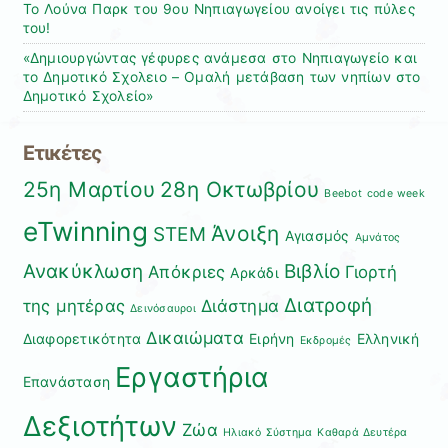
Το Λούνα Παρκ του 9ου Νηπιαγωγείου ανοίγει τις πύλες
του!
«Δημιουργώντας γέφυρες ανάμεσα στο Νηπιαγωγείο και
το Δημοτικό Σχολειο – Ομαλή μετάβαση των νηπίων στο
Δημοτικό Σχολείο»
Ετικέτες
25η Μαρτίου
28η Οκτωβρίου
Beebot
code week
eTwinning
Άνοιξη
STEM
Αγιασμός
Αμνάτος
Ανακύκλωση
Βιβλίο
Απόκριες
Γιορτή
Αρκάδι
Διατροφή
της μητέρας
Διάστημα
Δεινόσαυροι
Δικαιώματα
Διαφορετικότητα
Ειρήνη
Ελληνική
Εκδρομές
Εργαστήρια
Επανάσταση
Δεξιοτήτων
Ζώα
Ηλιακό Σύστημα
Καθαρά Δευτέρα