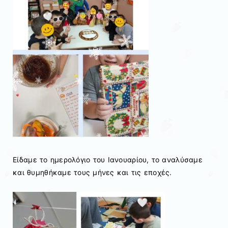
Είδαμε το ημερολόγιο του Ιανουαρίου, το αναλύσαμε
και θυμηθήκαμε τους μήνες και τις εποχές.