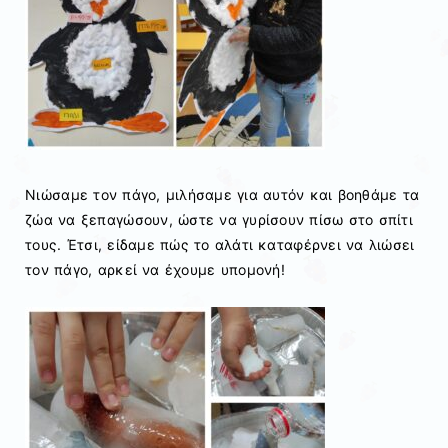
Νιώσαμε τον πάγο, μιλήσαμε για αυτόν και βοηθάμε τα
ζώα να ξεπαγώσουν, ώστε να γυρίσουν πίσω στο σπίτι
τους. Έτσι, είδαμε πώς το αλάτι καταφέρνει να λιώσει
τον πάγο, αρκεί να έχουμε υπομονή!