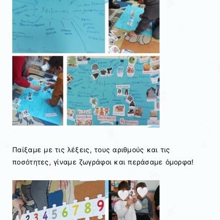
Παίξαμε με τις λέξεις, τους αριθμούς και τις
ποσότητες, γίναμε ζωγράφοι και περάσαμε όμορφα!