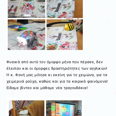
Φυσικά από αυτό τον όμορφο μήνα που πέρασε, δεν
έλειπαν και οι όμορφες δραστηριότητες των αγγλικών!
Η κ. Φανή μας μίλησε κι εκείνη για το χειμώνα, για τα
χειμερινά ρούχα, καθώς και για τα καιρικά φαινόμενα!
Είδαμε βίντεο και μάθαμε νέα τραγουδάκια!