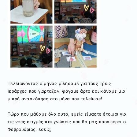
Τελειώνοντας ο μήνας μιλήσαμε για τους Τρεις
Ιεράρχες που γιόρταζαν, φάγαμε άρτο και κάναμε μια
μικρή ανασκόπηση στο μήνα που τελείωσε!
Τώρα που μάθαμε όλα αυτά, εμείς είμαστε έτοιμοι για
τις νέες στιγμές και γνώσεις που θα μας προσφέρει ο
Φεβρουάριος, εσείς;