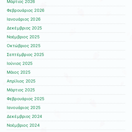
Μάρτιος 2026
Φεβρουάριος 2026
Ιανουάριος 2026
Δεκέμβριος 2025
Νοέμβριος 2025
Οκτώβριος 2025
Σεπτέμβριος 2025
Ιούνιος 2025
Μάιος 2025
Απρίλιος 2025
Μάρτιος 2025
Φεβρουάριος 2025
Ιανουάριος 2025
Δεκέμβριος 2024
Νοέμβριος 2024