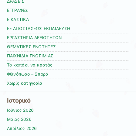
ΔΡΑΣΕΙΣ
ΕΓΓΡΑΦΕΣ
ΕΙΚΑΣΤΙΚΑ
ΕΞ ΑΠΟΣΤΑΣΕΩΣ ΕΚΠΑΙΔΕΥΣΗ
ΕΡΓΑΣΤΗΡΙΑ ΔΕΞΙΟΤΗΤΩΝ
ΘΕΜΑΤΙΚΕΣ ΕΝΟΤΗΤΕΣ
ΠΑΙΧΝΙΔΙΑ ΓΝΩΡΙΜΙΑΣ
Το καπάκι να κρατάς
Φθινόπωρο – Σπορά
Χωρίς κατηγορία
Ιστορικό
Ιούνιος 2026
Μάιος 2026
Απρίλιος 2026