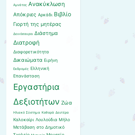
Ανακύκλωση
Αμνάτος
Βιβλίο
Απόκριες
Αρκάδι
Γιορτή της μητέρας
Διάστημα
Δεινόσαυροι
Διατροφή
Διαφορετικότητα
Δικαιώματα
Ειρήνη
Ελληνική
Εκδρομές
Επανάσταση
Εργαστήρια
Δεξιοτήτων
Ζώα
Ηλιακό Σύστημα
Καθαρά Δευτέρα
Καλοκαίρι
Λουλούδια
Μήλο
Μετάβαση στο Δημοτικό
Σχολείο
Μουσείο