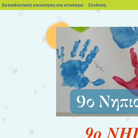
blogs.sch.gr
Εκπαιδευτικές κοινότητες και ιστολόγια
Σύνδεση
9ο Ν