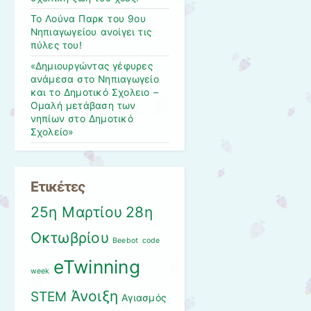
Το Λούνα Παρκ του 9ου
Νηπιαγωγείου ανοίγει τις
πύλες του!
«Δημιουργώντας γέφυρες
ανάμεσα στο Νηπιαγωγείο
και το Δημοτικό Σχολειο –
Ομαλή μετάβαση των
νηπίων στο Δημοτικό
Σχολείο»
Ετικέτες
25η Μαρτίου
28η
Οκτωβρίου
Beebot
code
eTwinning
week
Άνοιξη
STEM
Αγιασμός