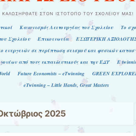
ΚΑΛΩΣΉΡΘΑΤΕ ΣΤΟΝ ΙΣΤΌΤΟΠΟ ΤΟΥ ΣΧΟΛΕΊΟΥ ΜΑΣ!
τικοί
Κανονισμός Λειτουργίας του Σχολείου
Το σχ
του Σχολείου
Επικοινωνία
ΕΣΩΤΕΡΙΚΗ ΑΞΙΟΛΟΓΗ
ο ενεργειών σε περίπτωση σεισμού και φυσικών κατα
γονέων από τους εκπαιδευτικούς και την ΕΔΥ
E twinni
World
Future Economists – eTwinning
GREEN EXPLORERS
eTwinning – Little Hands, Great Masters
Οκτώβριος 2025