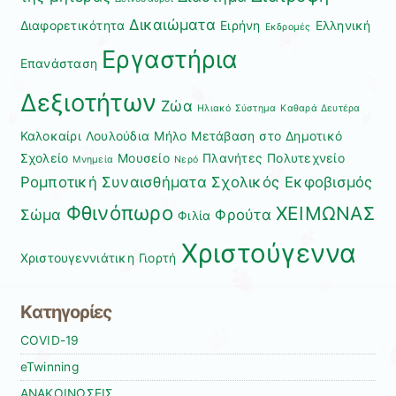
Δικαιώματα
Διαφορετικότητα
Ειρήνη
Ελληνική
Εκδρομές
Εργαστήρια
Επανάσταση
Δεξιοτήτων
Ζώα
Ηλιακό Σύστημα
Καθαρά Δευτέρα
Καλοκαίρι
Λουλούδια
Μήλο
Μετάβαση στο Δημοτικό
Σχολείο
Μουσείο
Πλανήτες
Πολυτεχνείο
Μνημεία
Νερό
Ρομποτική
Συναισθήματα
Σχολικός Εκφοβισμός
Φθινόπωρο
ΧΕΙΜΩΝΑΣ
Σώμα
Φρούτα
Φιλία
Χριστούγεννα
Χριστουγεννιάτικη Γιορτή
Kατηγορίες
COVID-19
eTwinning
ΑΝΑΚΟΙΝΩΣΕΙΣ