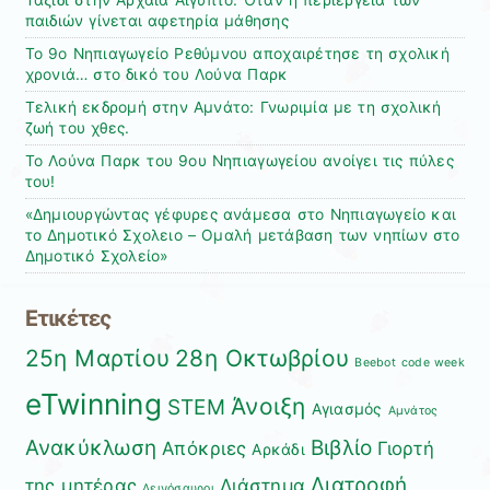
Ταξίδι στην Αρχαία Αίγυπτο: Όταν η περιέργεια των
παιδιών γίνεται αφετηρία μάθησης
Το 9ο Νηπιαγωγείο Ρεθύμνου αποχαιρέτησε τη σχολική
χρονιά… στο δικό του Λούνα Παρκ
Τελική εκδρομή στην Αμνάτο: Γνωριμία με τη σχολική
ζωή του χθες.
Το Λούνα Παρκ του 9ου Νηπιαγωγείου ανοίγει τις πύλες
του!
«Δημιουργώντας γέφυρες ανάμεσα στο Νηπιαγωγείο και
το Δημοτικό Σχολειο – Ομαλή μετάβαση των νηπίων στο
Δημοτικό Σχολείο»
Ετικέτες
25η Μαρτίου
28η Οκτωβρίου
Beebot
code week
eTwinning
Άνοιξη
STEM
Αγιασμός
Αμνάτος
Ανακύκλωση
Βιβλίο
Απόκριες
Γιορτή
Αρκάδι
Διατροφή
της μητέρας
Διάστημα
Δεινόσαυροι