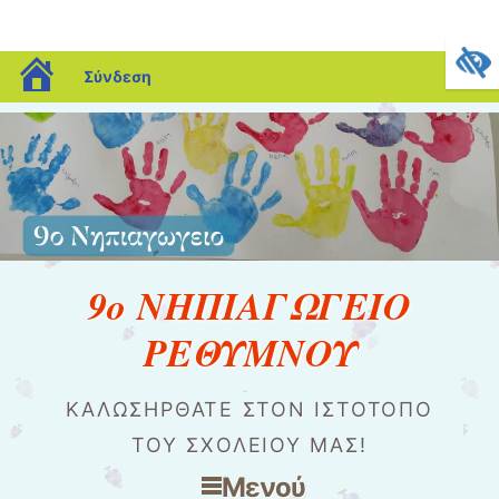
blogs.sch.gr
Σύνδεση
9ο ΝΗΠΙΑΓΩΓΕΙΟ
ΡΕΘΥΜΝΟΥ
ΚΑΛΩΣΉΡΘΑΤΕ ΣΤΟΝ ΙΣΤΌΤΟΠΟ
ΤΟΥ ΣΧΟΛΕΊΟΥ ΜΑΣ!
Μενού