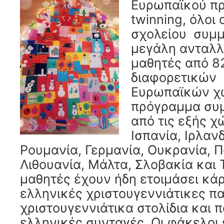
Ευρωπαϊκού πρ
twinning, όλοι 
σχολείου συμμ
μεγάλη ανταλλ
μαθητές από 8
διαφορετικών
Ευρωπαϊκών χ
πρόγραμμα συμ
από τις εξής 
Ισπανία, Ιρλανδ
Ρουμανία, Γερμανία, Ουκρανία, Π
Λιθουανία, Μάλτα, Σλοβακία και 
μαθητές έχουν ήδη ετοιμάσει κάρ
ελληνικές χριστουγεννιάτικες π
χριστουγεννιάτικα στολίδια και 
ελληνικές συνταγές. Οι φάκελοι