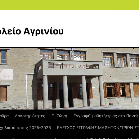
λείο Αγρινίου
ρθρα
Δραστηριότητες
Ε. Ζώνη
Εγγραφή μαθητή/τριας στο Πανελ
σχολικού έτους 2025-2026
ΕΛΕΓΧΟΣ ΕΓΓΡΑΦΗΣ ΜΑΘΗΤΩΝ/ΤΡΙΩΝ Σ