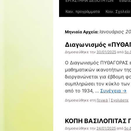
ΕΡΓΑΣΤΗΡΙΑ ΔΕΞΙΟΤΗΤΩΝ
Εσωτε
Καιν. προγράμματα
Κοιν. Σχολείο
Ιανουάριος 2
Μηνιαία Αρχεία:
Διαγωνισμός «ΠΥΘΑ
Δημοσιεύθηκε την
30/01/2025
από
5ο 
Ο Διαγωνισμός ΠΥΘΑΓΟΡΑΣ ε
μαθηματικών ικανοτήτων της
διοργανώνεται για έβδομη φ
συμπληρώσει τον κύκλο των
από το 1934, …
Συνέχεια
→
Δημοσιεύθηκε στη
Γενικά
|
Σχολιάστε
ΚΟΠΗ ΒΑΣΙΛΟΠΙΤΑΣ Γ
Δημοσιεύθηκε την
24/01/2025
από
5ο 