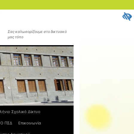
Σας καλωσορίζουμε στο δικτυακό
μας τόπο
λήνιο Σχολικό Δίκτυο
ΤΟ ΠΣΔ
Επικοινωνία