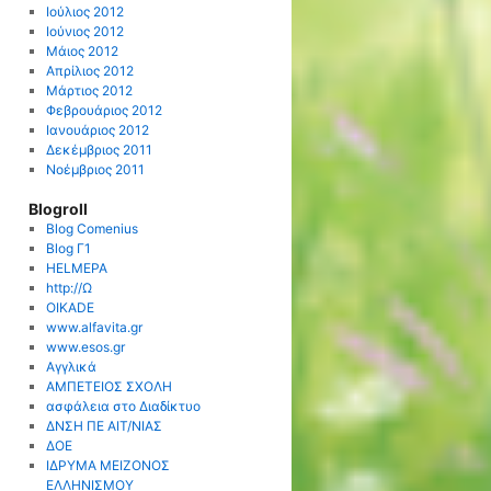
Ιούλιος 2012
Ιούνιος 2012
Μάιος 2012
Απρίλιος 2012
Μάρτιος 2012
Φεβρουάριος 2012
Ιανουάριος 2012
Δεκέμβριος 2011
Νοέμβριος 2011
Blogroll
Blog Comenius
Blog Γ1
HELMEPA
http://Ω
OIKADE
www.alfavita.gr
www.esos.gr
Αγγλικά
ΑΜΠΕΤΕΙΟΣ ΣΧΟΛΗ
ασφάλεια στο Διαδίκτυο
ΔΝΣΗ ΠΕ ΑΙΤ/ΝΙΑΣ
ΔΟΕ
ΙΔΡΥΜΑ ΜΕΙΖΟΝΟΣ
ΕΛΛΗΝΙΣΜΟΥ