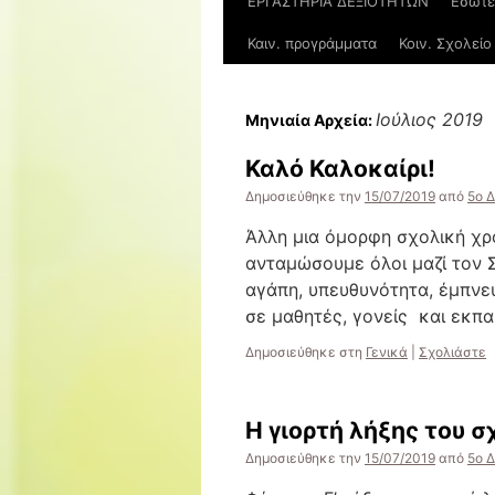
ΕΡΓΑΣΤΗΡΙΑ ΔΕΞΙΟΤΗΤΩΝ
Εσωτε
Καιν. προγράμματα
Κοιν. Σχολείο
Ιούλιος 2019
Μηνιαία Αρχεία:
Καλό Καλοκαίρι!
Δημοσιεύθηκε την
15/07/2019
από
5ο 
Άλλη μια όμορφη σχολική χρ
ανταμώσουμε όλοι μαζί τον Σ
αγάπη, υπευθυνότητα, έμπνε
σε μαθητές, γονείς και εκπαι
Δημοσιεύθηκε στη
Γενικά
|
Σχολιάστε
Η γιορτή λήξης του σ
Δημοσιεύθηκε την
15/07/2019
από
5ο 