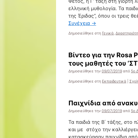
Φέτος, η Γ’ τάξη στη γιορτή
ελληνική μυθολογία. Τα παιδ
της Έριδας”, όπου οι τρεις θ
Συνέχεια
→
Δημοσιεύθηκε στη
Γενικά
,
Δραστηριότ
Βίντεο για την Rosa P
τους μαθητές του ‘Σ
Δημοσιεύθηκε την
09/07/2019
από
5ο 
Δημοσιεύθηκε στη
Εκπαιδευτικά
|
Σχολ
Παιχνίδια από ανακυ
Δημοσιεύθηκε την
09/07/2019
από
5ο 
Τα παιδιά της Β΄ τάξης, στο
και με στόχο την καλλιέργει
κατασκεύασαν παιχνίδια από