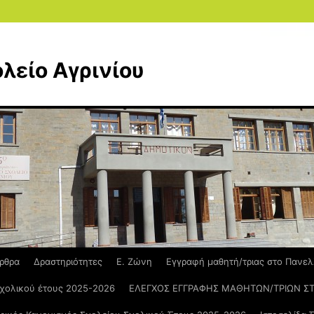
λείο Αγρινίου
ρθρα
Δραστηριότητες
Ε. Ζώνη
Εγγραφή μαθητή/τριας στο Πανελ
σχολικού έτους 2025-2026
ΕΛΕΓΧΟΣ ΕΓΓΡΑΦΗΣ ΜΑΘΗΤΩΝ/ΤΡΙΩΝ Σ