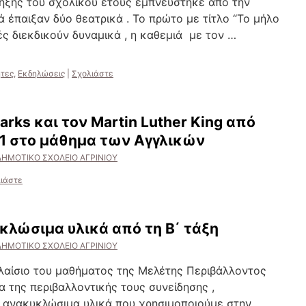
 λήξης του σχολικού έτους εμπνεύστηκε από την
ιά έπαιξαν δύο θεατρικά . Το πρώτο με τίτλο “Το μήλο
εές διεκδικούν δυναμικά , η καθεμιά με τον …
ητες
,
Εκδηλώσεις
|
Σχολιάστε
arks και τον Μartin Luther King από
Τ1 στο μάθημα των Αγγλικών
ΔΗΜΟΤΙΚΟ ΣΧΟΛΕΙΟ ΑΓΡΙΝΙΟΥ
ιάστε
κλώσιμα υλικά από τη Β΄ τάξη
ΔΗΜΟΤΙΚΟ ΣΧΟΛΕΙΟ ΑΓΡΙΝΙΟΥ
 πλαίσιο του μαθήματος της Μελέτης Περιβάλλοντος
α της περιβαλλοντικής τους συνείδησης ,
 ανακυκλώσιμα υλικά που χρησιμοποιούμε στην