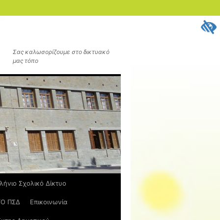
Σας καλωσορίζουμε στο δικτυακό
μας τόπο
λήνιο Σχολικό Δίκτυο
ΤΟ ΠΣΔ
Επικοινωνία