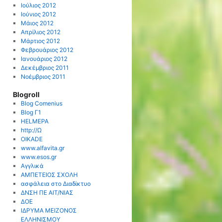
Ιούλιος 2012
Ιούνιος 2012
Μάιος 2012
Απρίλιος 2012
Μάρτιος 2012
Φεβρουάριος 2012
Ιανουάριος 2012
Δεκέμβριος 2011
Νοέμβριος 2011
Blogroll
Blog Comenius
Blog Γ1
HELMEPA
http://Ω
OIKADE
www.alfavita.gr
www.esos.gr
Αγγλικά
ΑΜΠΕΤΕΙΟΣ ΣΧΟΛΗ
ασφάλεια στο Διαδίκτυο
ΔΝΣΗ ΠΕ ΑΙΤ/ΝΙΑΣ
ΔΟΕ
ΙΔΡΥΜΑ ΜΕΙΖΟΝΟΣ
ΕΛΛΗΝΙΣΜΟΥ