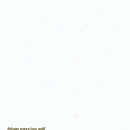
Λήψη αρχείου pdf
.