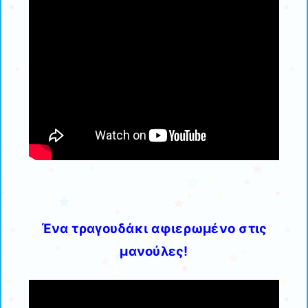
Ένα τραγουδάκι αφιερωμένο στις
μανούλες!