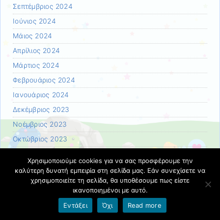
Σεπτέμβριος 2024
Ιούνιος 2024
Μάιος 2024
Απρίλιος 2024
Μάρτιος 2024
Φεβρουάριος 2024
Ιανουάριος 2024
Δεκέμβριος 2023
Νοέμβριος 2023
Οκτώβριος 2023
Σεπτέμβριος 2023
Χρησιμοποιούμε cookies για να σας προσφέρουμε την
Αύγουστος 2023
καλύτερη δυνατή εμπειρία στη σελίδα μας. Εάν συνεχίσετε να
χρησιμοποιείτε τη σελίδα, θα υποθέσουμε πως είστε
Ιούλιος 2023
ικανοποιημένοι με αυτό.
Ιούνιος 2023
Εντάξει
Όχι
Read more
Μάιος 2023