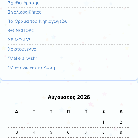
Σχέδιο Δράσης
Σχολικός Κήπος
Το Όραμα του Νηπιαγωγείου
ΦΘΙΝΟΠΩΡΟ
ΧΕΙΜΩΝΑΣ
Χριστούγεννα
“Make a wish”
“Μαθαίνω για τα Δάση”
Αύγουστος 2026
Δ
Τ
Τ
Π
Π
Σ
Κ
1
2
3
4
5
6
7
8
9