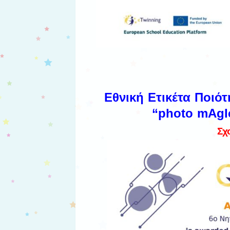
Εθνική
Ετικέτα Ποιότ
“
photo mAgIc
Σχ