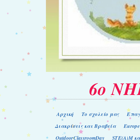
6ο Ν
Μενού
Μετάβαση στο περιεχόμενο
Αρχική
Το σχολείο μας
Επαγ
Διακρίσεις και Βραβεία
Europe
OutdoorClassroomDay
STE(A)M κα