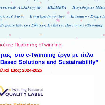
οινωνικής Αλληλεγγύης
HELMEPA
Παγκόσμιες Μέρε
χολικού έτους
Ενημέρωση γονέων
Erasmus+ / Έγκρι
Ευρωπαϊκές και Εθνικές, Ετικέτες Ποιότητας eTwinning
ικέτες Ποιότητας eTwinning
ητας στο e-Twinning έργο με τίτλο
Based Solutions and Sustainability
”
ολικό Έτος: 2024-2025