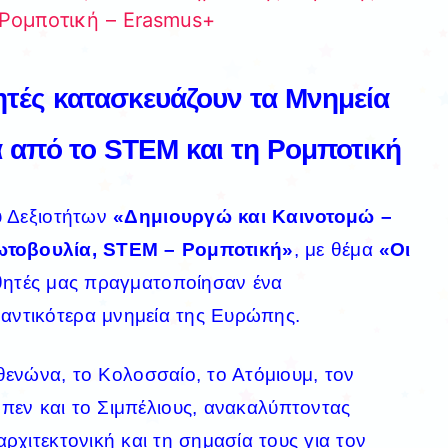
Ρομποτική – Erasmus+
ητές κατασκευάζουν τα
Μνημεία
 από το STEM κ
αι τη Ρομποτική
υ Δεξιοτήτων
«Δημιουργώ και Καινοτομώ –
ωτοβουλία, STEM – Ρομποτική»
, με θέμα
«Οι
αθητές μας πραγματοποίησαν ένα
αντικότερα μνημεία της Ευρώπης.
ενώνα, το Κολοσσαίο, το Ατόμιουμ, τον
πεν και το Σιμπέλιους, ανακαλύπτοντας
 αρχιτεκτονική και τη σημασία τους για τον