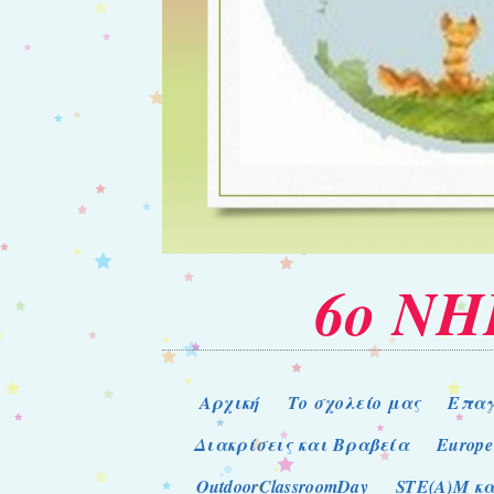
6ο Ν
Μενού
Μετάβαση στο περιεχόμενο
Αρχική
Το σχολείο μας
Επαγ
Διακρίσεις και Βραβεία
Europe
OutdoorClassroomDay
STE(A)M κα