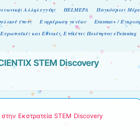
οινωνικής Αλληλεγγύης
HELMEPA
Παγκόσμιες Μέρε
χολικού έτους
Ενημέρωση γονέων
Erasmus+ / Έγκρι
Ευρωπαϊκές και Εθνικές, Ετικέτες Ποιότητας eTwinning
CIENTIX STEM Discovery
 στην Εκστρατεία STEM Discovery