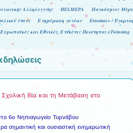
οινωνικής Αλληλεγγύης
HELMEPA
Παγκόσμιες Μέρε
χολικού έτους
Ενημέρωση γονέων
Erasmus+ / Έγκρι
Ευρωπαϊκές και Εθνικές, Ετικέτες Ποιότητας eTwinning
κδηλώσεις
 Σχολική Βία και τη Μετάβαση στο
στο 6ο Νηπιαγωγείο Τυρνάβου
ερα σημαντική και ουσιαστική ενημερωτική