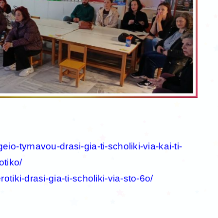
io-tyrnavou-drasi-gia-ti-scholiki-via-kai-ti-
otiko/
otiki-drasi-gia-ti-scholiki-via-sto-6o/