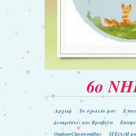
6ο Ν
Μενού
Μετάβαση στο περιεχόμενο
Αρχική
Το σχολείο μας
Επαγ
Διακρίσεις και Βραβεία
Europe
OutdoorClassroomDay
STE(A)M κα