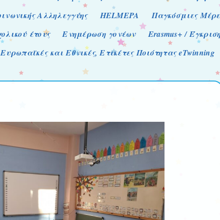
οινωνικής Αλληλεγγύης
HELMEPA
Παγκόσμιες Μέρε
χολικού έτους
Ενημέρωση γονέων
Erasmus+ / Έγκρι
Ευρωπαϊκές και Εθνικές, Ετικέτες Ποιότητας eTwinning