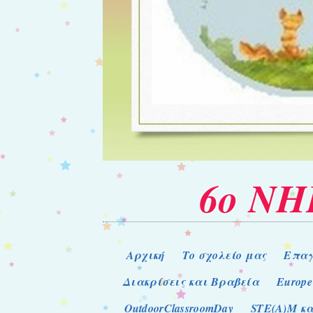
6ο Ν
Μενού
Μετάβαση στο περιεχόμενο
Αρχική
Το σχολείο μας
Επαγ
Διακρίσεις και Βραβεία
Europe
OutdoorClassroomDay
STE(A)M κα