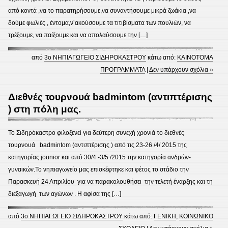
από κοντά ,να το παρατηρήσουμε,να συναντήσουμε μικρά ζωάκια ,να
δούμε φωλιές , έντομα,ν’ακούσουμε τα τιτιβίσματα των πουλιών, να
τρέξουμε, να παίξουμε και να απολαύσουμε την […]
από
3ο ΝΗΠΙΑΓΩΓΕΙΟ ΣΙΔΗΡΟΚΑΣΤΡΟΥ
κάτω από:
ΚΑΙΝΟΤΟΜΑ
ΠΡΟΓΡΑΜΜΑΤΑ
|
Δεν υπάρχουν σχόλια »
Διεθνές τουρνουά badmintom (αντιπτέρισης
) στη πόλη μας.
Το Σιδηρόκαστρο φιλοξενεί για δεύτερη συνεχή χρονιά το διεθνές
τουρνουά badmintom (αντιπτέρισης ) από τις 23-26 /4/ 2015 της
κατηγορίας jounior και από 30/4 -3/5 /2015 την κατηγορία ανδρών-
γυναικών.Το νηπιαγωγείο μας επισκέφτηκε και φέτος το στάδιο την
Παρασκευή 24 Απριλίου για να παρακολουθήσει την τελετή έναρξης και τη
διεξαγωγή των αγώνων . Η αφίσα της […]
από
3ο ΝΗΠΙΑΓΩΓΕΙΟ ΣΙΔΗΡΟΚΑΣΤΡΟΥ
κάτω από:
ΓΕΝΙΚΗ
,
ΚΟΙΝΩΝΙΚΟ