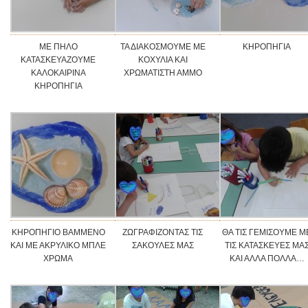
ΜΕ ΠΗΛΟ
ΤΑ ΔΙΑΚΟΣΜΟΥΜΕ ΜΕ
ΚΗΡΟΠΗΓΙΑ
ΚΑΤΑΣΚΕΥΑΖΟΥΜΕ
ΚΟΧΥΛΙΑ ΚΑΙ
ΚΑΛΟΚΑΙΡΙΝΑ
ΧΡΩΜΑΤΙΣΤΗ ΑΜΜΟ
ΚΗΡΟΠΗΓΙΑ
ΚΗΡΟΠΗΓΙΟ ΒΑΜΜΕΝΟ
ΖΩΓΡΑΦΙΖΟΝΤΑΣ ΤΙΣ
ΘΑ ΤΙΣ ΓΕΜΙΣΟΥΜΕ Μ
ΚΑΙ ΜΕ ΑΚΡΥΛΙΚΟ ΜΠΛΕ
ΣΑΚΟΥΛΕΣ ΜΑΣ
ΤΙΣ ΚΑΤΑΣΚΕΥΕΣ ΜΑ
ΧΡΩΜΑ
ΚΑΙ ΑΛΛΑ ΠΟΛΛΑ…