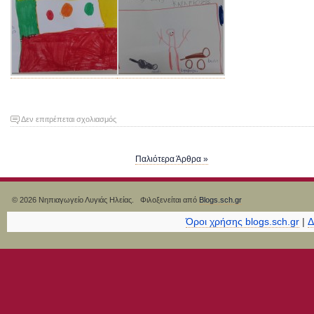
στο
Δεν επιτρέπεται σχολιασμός
“Ο
Καραγκιόζης
Παλιότερα Άρθρα »
στο
Νηπιαγωγείο
μας”
© 2026 Νηπιαγωγείο Λυγιάς Ηλείας. Φιλοξενείται από
Blogs.sch.gr
Όροι χρήσης blogs.sch.gr
|
Δ