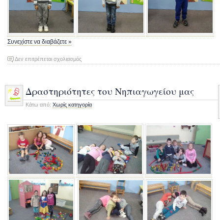
Συνεχίστε να διαβάζετε »
στο
Δεν επιτρέπεται σχολιασμός
Τα
νήπια
μας
Δραστηριότητες του Νηπιαγωγείου μας
για
Κάτω από:
Χωρίς κατηγορία
την
28η
Οκτωβρίου
2016