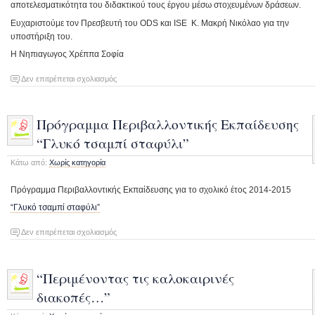
αποτελεσματικότητα του διδακτικού τους έργου μέσω στοχευμένων δράσεων.
Ευχαριστούμε τον Πρεσβευτή του ODS και ISE Κ. Μακρή Νικόλαο για την
υποστήριξη του.
H Νηπιαγωγος Χρέππα Σοφία
στο
Δεν επιτρέπεται σχολιασμός
Εκπαιδευτικό
σενάριο
“Αν
Πρόγραμμα Περιβαλλοντικής Εκπαίδευσης
όλα
“Γλυκό τσαμπί σταφύλι”
τα
παιδιά
Κάτω από:
Χωρίς κατηγορία
της
γης”
Πρόγραμμα Περιβαλλοντικής Εκπαίδευσης για το σχολικό έτος 2014-2015
“Γλυκό τσαμπί σταφύλι”
στο
Δεν επιτρέπεται σχολιασμός
Πρόγραμμα
Περιβαλλοντικής
Εκπαίδευσης
“Περιμένοντας τις καλοκαιρινές
“Γλυκό
διακοπές…”
τσαμπί
σταφύλι”