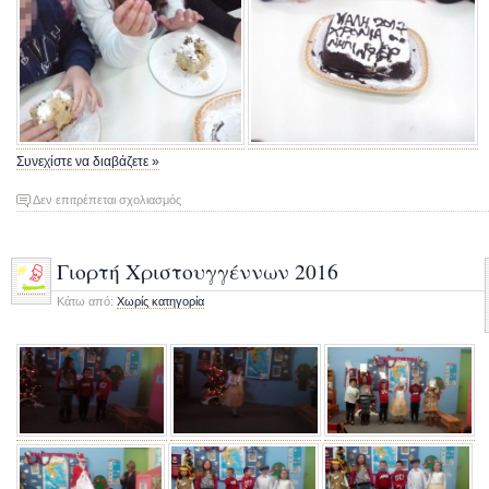
Συνεχίστε να διαβάζετε »
στο
Δεν επιτρέπεται σχολιασμός
Κοπή
Βασιλόπιτας
2017
Γιορτή Χριστουγγέννων 2016
Κάτω από:
Χωρίς κατηγορία