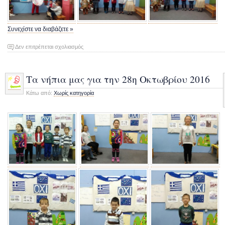
Συνεχίστε να διαβάζετε »
στο
Δεν επιτρέπεται σχολιασμός
Γιορτή
Χριστουγγέννων
2016
Τα νήπια μας για την 28η Οκτωβρίου 2016
Κάτω από:
Χωρίς κατηγορία