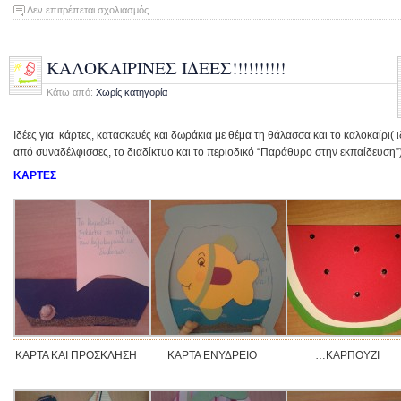
στο
Δεν επιτρέπεται σχολιασμός
“Αγναντεύοντας
το
Κάστρο
ΚΑΛΟΚΑΙΡΙΝΕΣ ΙΔΕΕΣ!!!!!!!!!!
Χλεμούτσι”
Κάτω από:
Χωρίς κατηγορία
Ιδέες για κάρτες, κατασκευές και δωράκια με θέμα τη θάλασσα και το καλοκαίρι( ι
από συναδέλφισσες, το διαδίκτυο και το περιοδικό “Παράθυρο στην εκπαίδευση”
KΑΡΤΕΣ
ΚΑΡΤΑ ΚΑΙ ΠΡΟΣΚΛΗΣΗ
ΚΑΡΤΑ ΕΝΥΔΡΕΙΟ
…ΚΑΡΠΟΥΖΙ