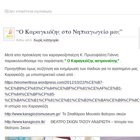
στο
Δεν επιτρέπεται σχολιασμός
ΚΑΛΟΚΑΙΡΙΝΕΣ
ΙΔΕΕΣ!!!!!!!!!!
“Ο Καραγκιόζης στο Νηπιαγωγείο μας”
Κάτω από:
Χωρίς κατηγορία
Μετά απο πρόσκληση του καραγκιοζοπαίχτη Κ. Πρωτοψάλτη Γιάννη
παρακολουθήσαμε την παράσταση
” Ο Καραγκιόζης αστροναύτης”
.
Προηγήθηκε όμως συζήτηση και ενημέρωση των παιδιών για το αγαπημένο μας
Καραγκιόζη με υποστηρικτικό υλικό από :
https://xiromeritissa.wordpress.com/2012/10/22/%CE%B7-
%CE%B9%CF%83%CF%84%CE%BF%CF%81%CE%AF%CE%B1-
%CF%84%CE%BF%CF%85-
%CE%BA%CE%B1%CF%81%CE%B1%CE%B3%CE%BA%CE%B9%CF%8C
Η ιστορία του Καραγκιόζη
http://www.karagiozismuseum.gr/
Το Σπαθάρειο Μουσείο θεάτρου σκιών
http://www.karagiozis.tk/
ΘΕΑΤΡΟ ΣΚΙΩΝ ΤΑΣΟΥ ΑΝΔΡΙΩΤΗ – Ιστορία του
Θεάτρου Σκιών