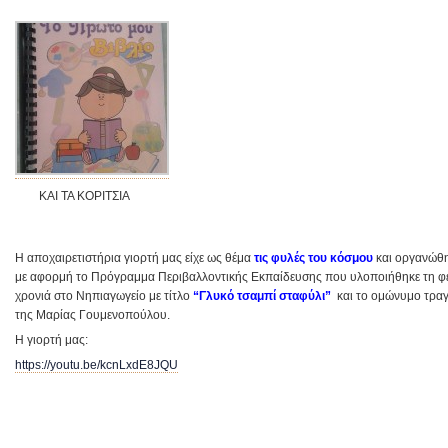
ΚΑΙ ΤΑ ΚΟΡΙΤΣΙΑ
Η αποχαιρετιστήρια γιορτή μας είχε ως θέμα
τις φυλές του κόσμου
και οργανώθ
με αφορμή το Πρόγραμμα Περιβαλλοντικής Εκπαίδευσης που υλοποιήθηκε τη φε
χρονιά στο Νηπιαγωγείο με τίτλο
“Γλυκό τσαμπί
σταφύλι”
και το ομώνυμο τρα
της Μαρίας Γουμενοπούλου.
H γιορτή μας:
https://youtu.be/kcnLxdE8JQU