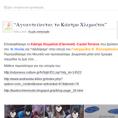
στο
Δεν επιτρέπεται σχολιασμός
“Περιμένοντας
τις
καλοκαιρινές
“Αγναντεύοντας το Κάστρο Χλεμούτσι”
διακοπές…”
Κάτω από:
Χωρίς κατηγορία
Επισκεφθήκαμε το
Κάστρο Χλεμούτσι (Clermont) -Castel Tornese
που βρίσκετ
στο
Ν. Ηλείας
και “ταξιδέψαμε” στην εποχή του
Γοδεφρείδου Β΄ Βιλλεαρδουίν
Περιηγηθήκαμε στο Μουσείο και προσεγγίσαμε βιωματικά μέσα από όμορφα
παιχνίδια τη ζωή τότε….
Μάθετε περισσότερα για την ιστορία του:
http://odysseus.culture.gr/h/3/gh351.jsp?obj_id=14522
http://www.andravida-killini.gr/index.php?
option=com_content&view=article&id=67&Itemid=76
http://kastrochlemoutsi.blogspot.gr/p/blog-page_26.html