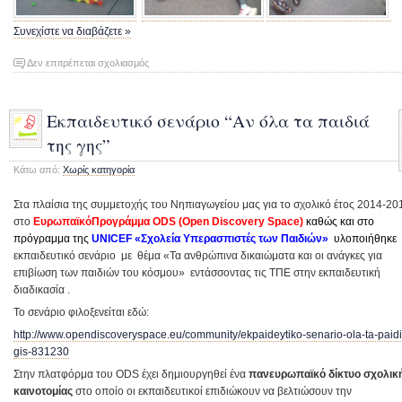
Συνεχίστε να διαβάζετε »
στο
Δεν επιτρέπεται σχολιασμός
Δραστηριότητες
του
Νηπιαγωγείου
Εκπαιδευτικό σενάριο “Αν όλα τα παιδιά
μας
της γης”
Κάτω από:
Χωρίς κατηγορία
Στα πλαίσια της συμμετοχής του Νηπιαγωγείου μας για το σχολικό έτος 2014-20
στο
ΕυρωπαϊκόΠρογράμμα ODS
(Open Discovery Space)
καθώς και στο
πρόγραμμα της
UNICEF «Σχολεία Υπερασπιστές των
Παιδιών»
υλοποιήθηκε
εκπαιδευτικό σενάριο με θέμα «Τα ανθρώπινα δικαιώματα και οι ανάγκες για
επιβίωση των παιδιών του κόσμου» εντάσσοντας τις ΤΠΕ στην εκπαιδευτική
διαδικασία .
Το σενάριο φιλοξενείται εδώ:
http://www.opendiscoveryspace.eu/community/ekpaideytiko-senario-ola-ta-paidia
gis-831230
Στην πλατφόρμα του ODS έχει δημιουργηθεί ένα
πανευρωπαϊκό δίκτυο σχολικ
καινοτομίας
στο οποίο οι εκπαιδευτικοί επιδιώκουν να βελτιώσουν την