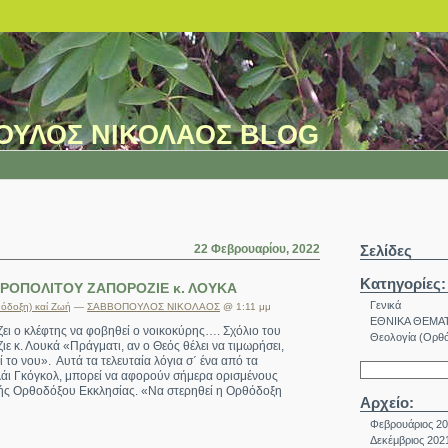
ΟΥΛΟΣ ΝΙΚΟΛΑΟΣ BLOG
22 Φεβρουαρίου, 2022
Σελίδες
Κατηγορίες:
ΡΟΠΟΛΙΤΟΥ ΖΑΠΟΡΟΖΙΕ κ. ΛΟΥΚΑ
Γενικά
όδοξη) καί Ζωή
—
ΣΑΒΒΟΠΟΥΛΟΣ ΝΙΚΟΛΑΟΣ
@ 1:11 μμ
ΕΘΝΙΚΑ ΘΕΜΑ
ι ο κλέφτης να φοβηθεί ο νοικοκύρης…. Σχόλιο του
Θεολογία (Ορθό
 κ. Λουκά «Πράγματι, αν ο Θεός θέλει να τιμωρήσει,
 το νου». Αυτά τα τελευταία λόγια σ΄ ένα από τα
λάι Γκόγκολ, μπορεί να αφορούν σήμερα ορισμένους
κής Ορθοδόξου Εκκλησίας. «Να στερηθεί η Ορθόδοξη
Αρχείο:
Φεβρουάριος 2
Δεκέμβριος 202