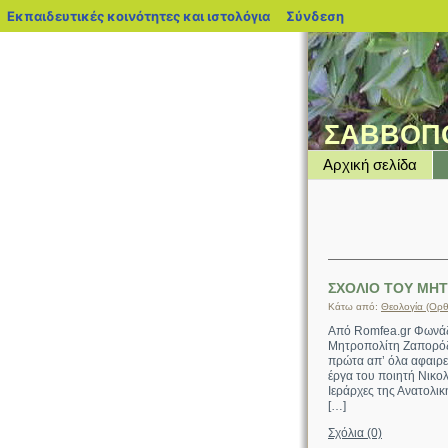
blogs.sch.gr
Εκπαιδευτικές κοινότητες και ιστολόγια
Σύνδεση
ΣΑΒΒΟΠ
Αρχική σελίδα
ΣΧΟΛΙΟ ΤΟΥ ΜΗΤ
Κάτω από:
Θεολογία (Ορθ
Από Romfea.gr Φωνάζε
Μητροπολίτη Ζαπορόζιε
πρώτα απ’ όλα αφαιρεί
έργα του ποιητή Νικο
Ιεράρχες της Ανατολι
[…]
Σχόλια (0)