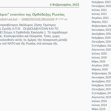
Νοέμβριος 2021
4 Φεβρουαρίου, 2022
Οκτώβριος 202
Ιούλιος 2021
όροι” εναντίον της Ορθόδοξης Ρωσίας
Ιούνιος 2021
Απρίλιος 2021
όδοξη) καί Ζωή
—
ΣΑΒΒΟΠΟΥΛΟΣ ΝΙΚΟΛΑΟΣ
@ 1:01 μμ
Μάρτιος 2021
οπρεσβύτερος Θεόδωρος Ζήσης Ὁμότιμος
Φεβρουάριος 2
ς Σχολῆς Α.Π.Θ. ΟΙ ΙΔΙΟΙ ΔΙΕΛΥΣΑΝ ΚΑΙ ΤΟ
Ιανουάριος 202
Στόχος ἡ Ὀρθόδοξη Ἐκκλησία 1. Τὸ παράδειγμα
Δεκέμβριος 202
ς. Κοσσυφοπέδιο καὶ Οὐκρανία. Ὅσοι, χωρὶς
Νοέμβριος 2020
κολουθοῦν αὐτὲς τὶς ἡμέρες τὴν σύγκρουση μεταξὺ
Οκτώβριος 202
 τοῦ ΝΑΤΟ καὶ τῆς Ρωσίας στὰ σύνορα τῆς
Σεπτέμβριος 20
Αύγουστος 202
Ιούλιος 2020
Ιούνιος 2020
Μάιος 2020
Απρίλιος 2020
Μάρτιος 2020
Φεβρουάριος 2
Ιανουάριος 202
Δεκέμβριος 201
Νοέμβριος 2019
Οκτώβριος 201
Σεπτέμβριος 20
Αύγουστος 201
Ιούλιος 2019
Ιούνιος 2019
Μάιος 2019