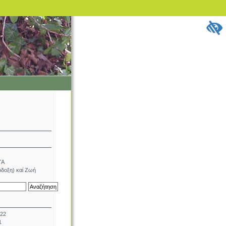
ΤΑ
δοξη) καί Ζωή
022
1