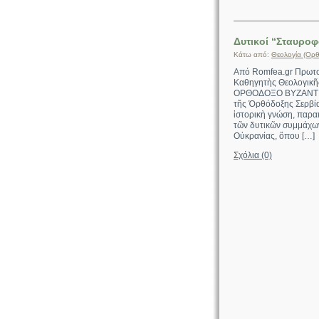
Δυτικοί “Σταυροφ
Κάτω από:
Θεολογία (Ορθ
Από Romfea.gr Πρωτ
Καθηγητὴς Θεολογικῆ
ΟΡΘΟΔΟΞΟ ΒΥΖΑΝΤΙΟ 
τῆς Ὀρθόδοξης Σερβία
ἱστορικὴ γνώση, παρα
τῶν δυτικῶν συμμάχων
Οὐκρανίας, ὅπου […]
Σχόλια (0)