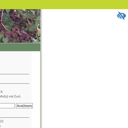
ΤΑ
δοξη) καί Ζωή
022
1