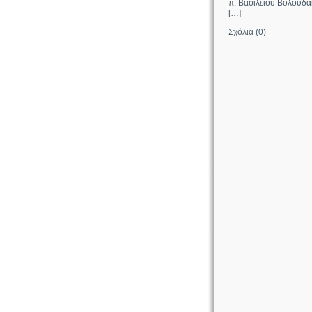
π. Βασιλείου Βολουδάκ
[…]
Σχόλια (0)