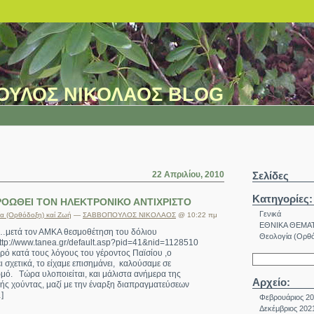
ΟΥΛΟΣ ΝΙΚΟΛΑΟΣ BLOG
22 Απριλίου, 2010
Σελίδες
Κατηγορίες:
ΟΩΘΕΙ ΤΟΝ ΗΛΕΚΤΡΟΝΙΚΟ ΑΝΤΙΧΡΙΣΤΟ
Γενικά
α (Ορθόδοξη) καί Ζωή
—
ΣΑΒΒΟΠΟΥΛΟΣ ΝΙΚΟΛΑΟΣ
@ 10:22 πμ
ΕΘΝΙΚΑ ΘΕΜΑ
ι…μετά τον ΑΜΚΑ θεσμοθέτηση του δόλιου
Θεολογία (Ορθό
tp://www.tanea.gr/default.asp?pid=41&nid=1128510
ρό κατά τους λόγους του γέροντος Παϊσίου ,ο
ι σχετικά, το είχαμε επισημάνει, καλούσαμε σε
ρμό. Τώρα υλοποιείται, και μάλιστα ανήμερα της
Αρχείο:
νής χούντας, μαζί με την έναρξη διαπραγματεύσεων
]
Φεβρουάριος 2
Δεκέμβριος 202