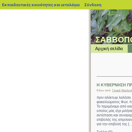
blogs.sch.gr
Εκπαιδευτικές κοινότητες και ιστολόγια
Σύνδεση
ΣΑΒΒΟΠ
Αρχική σελίδα
Η ΚΥΒΕΡΝΗΣΗ ΠΡ
Κάτω από:
Γενικά
,
Θεολογί
πριν αλέκτωρ λαλήσε
φακελλώματος Φωτ. ht
Το περιμέναμε από και
οποίος μάς είχε μιλήσε
αντίσταση και συναγε
επιβολής της απριλια
για την επιβολή της […