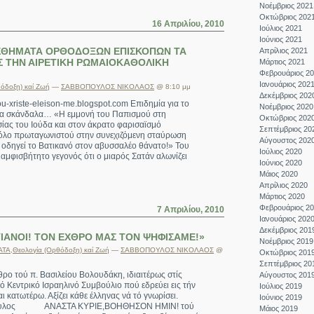
Νοέμβριος 2021
Οκτώβριος 202
16 Απριλίου, 2010
Ιούλιος 2021
Ιούνιος 2021
ΙΣΘΗΜΑΤΑ ΟΡΘΟΔΟΞΩΝ ΕΠΙΣΚΟΠΩΝ ΤΑ
Απρίλιος 2021
Σ ΤΗΝ ΑΙΡΕΤΙΚΗ ΡΩΜΑΙΟΚΑΘΟΛΙΚΗ
Μάρτιος 2021
Φεβρουάριος 2
Ιανουάριος 202
όδοξη) καί Ζωή
—
ΣΑΒΒΟΠΟΥΛΟΣ ΝΙΚΟΛΑΟΣ
@ 8:10 μμ
Δεκέμβριος 202
hsou-xriste-eleison-me.blogspot.com Επιδημία για το
Νοέμβριος 2020
 τα σκάνδαλα… «Η εμμονή του Παπισμού στη
Οκτώβριος 202
ίας του Ιούδα και στον άκρατο φαρισαϊσμό
Σεπτέμβριος 20
ρόλο πρωταγωνιστού στην συνεχιζόμενη σταύρωση
Αύγουστος 202
ι οδηγεί το Βατικανό στον αβυσσαλέο θάνατο!» Του
Ιούλιος 2020
αμφισβήτητο γεγονός ότι ο μιαρός Σατάν αλωνίζει
Ιούνιος 2020
Μάιος 2020
Απρίλιος 2020
Μάρτιος 2020
Φεβρουάριος 2
7 Απριλίου, 2010
Ιανουάριος 202
Δεκέμβριος 201
ΤΙΑΝΟΙ! ΤΟΝ ΕΧΘΡΟ ΜΑΣ ΤΟΝ ΨΗΦΙΣΑΜΕ!»
Νοέμβριος 2019
ΑΤΑ
,
Θεολογία (Ορθόδοξη) καί Ζωή
—
ΣΑΒΒΟΠΟΥΛΟΣ ΝΙΚΟΛΑΟΣ
@
Οκτώβριος 201
Σεπτέμβριος 20
ρο τού π. Βασιλείου Βολουδάκη, ιδιαιτέρως στίς
Αύγουστος 201
ό Κεντρικό Ισραηλινό Συμβούλιο πού εδρεύει εις τήν
Ιούλιος 2019
ι κατωτέρω. Αξίζει κάθε έλληνας νά τό γνωρίσει.
Ιούνιος 2019
όπουλος ΑΝΑΣΤΑ ΚΥΡΙΕ,ΒΟΗΘΗΣΟΝ ΗΜΙΝ! τού
Μάιος 2019