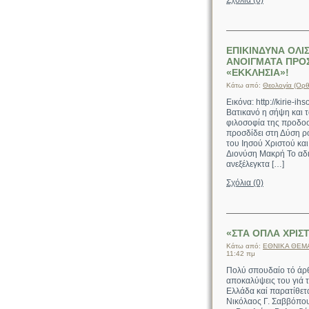
Σχόλια (0)
ΕΠΙΚΙΝΔΥΝΑ ΟΛ
ΑΝΟΙΓΜΑΤΑ ΠΡΟ
«ΕΚΚΛΗΣΙΑ»!
Κάτω από:
Θεολογία (Ορθ
Εικόνα: http://kirie-i
Βατικανό η σήψη και
φιλοσοφία της προδοσ
προσδίδει στη Δύση 
του Ιησού Χριστού κα
Διονύση Μακρή Το αδι
ανεξέλεγκτα […]
Σχόλια (0)
«ΣΤΑ ΟΠΛΑ ΧΡΙΣ
Κάτω από:
ΕΘΝΙΚΑ ΘΕΜ
11:42 πμ
Πολύ σπουδαίο τό άρθ
αποκαλύψεις του γιά τ
Ελλάδα καί παρατίθετα
Νικόλαος Γ. Σαββ