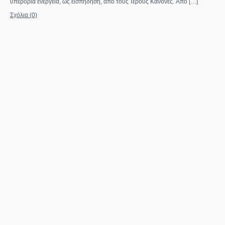
ὑπερόρια ἐνέργεια, ὡς εἰσπήδηση, ἀπὸ τοὺς Ἱερούς Κανόνες. Ἀπὸ […]
Σχόλια (0)