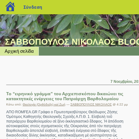
blogs.sch.gr
Σύνδεση
ΣΑΒΒΟΠΟΥΛΟΣ ΝΙΚΟΛΑΟΣ BLO
Αρχική σελίδα
7 Νοεμβρίου, 20
Το “ειρηνικό γράμμα” του Αρχιεπισκόπου δικαιώνει τις
κατακτητικές ενέργειες του Πατριάρχη Βαρθολομαίου
Κάτω από:
Θεολογία (Ορθόδοξη) καί Ζωή
—
ΣΑΒΒΟΠΟΥΛΟΣ ΝΙΚΟΛΑΟΣ
@ 4:22 μμ
ΑΠΟ ROMFEA.GR Γράφει ο Πρωτοπρεσβύτερος Θεόδωρος Ζήσης
Ὁμότιμος Καθηγητὴς Θεολογικῆς Σχολῆς Α.Π.Θ. 1. Εἰσβολὴ τοῦ
πατριάρχου Βαρθολομαίου σὲ ξένο ἐκκλησιαστικὸ ἔδαφος. Ἡ ἀπόδοση
αὐτοκεφαλίας στοὺς σχισματικοὺς τῆς Οὐκρανίας ἀπὸ τὸν πατριάρχη
Βαρθολομαῖο ἀποτελεῖ εἰσβολή, ἐπιθετικὴ ἐνέργεια στὸ ἔδαφος τῆς
δικαιοδοσίας ἄλλης ἐκκλησίας, καταδικαζόμενη μὲ αὐστηρότητα ὡς