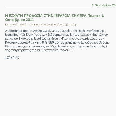
6 Οκτωβρίου, 20
Η ΕΣΧΑΤΗ ΠΡΟΔΟΣΙΑ ΣΤΗΝ ΙΕΡΑΡΧΙΑ ΣΗΜΕΡΑ Πέμπτη 6
Οκτωβρίου 2011
Κάτω από:
Γενικά
—
ΣΑΒΒΟΠΟΥΛΟΣ ΝΙΚΟΛΑΟΣ
@ 5:50 μμ
Απόσπασμα από τό Ανακοινωθέν 3ης Συνεδρίας της Ιεράς Συνόδου της
Ιεραρχίας: «Οι Εισηγήσεις των Σεβασμιωτάτων Μητροπολιτών Ναυπάκτου
και Αγίου Βλασίου κ. Ιεροθέου με θέμα : «Περί της αναγνωρίσεως της εν
Κωνσταντινουπόλει εν έτει 879/880 μ.Χ. συγκληθείσης Συνόδου ως Ογδόης
Οικουμενικής» και Γόρτυνος και Μεγαλοπόλεως κ. Ιερεμία με θέμα : «Περί
της αναγνωρίσεως της εν Κωνσταντινουπόλει […]
Σχόλια (0)