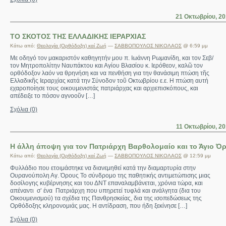
21 Οκτωβρίου, 20
ΤΟ ΣΚΟΤΟΣ ΤΗΣ ΕΛΛΑΔΙΚΗΣ ΙΕΡΑΡΧΙΑΣ
Κάτω από:
Θεολογία (Ορθόδοξη) καί Ζωή
—
ΣΑΒΒΟΠΟΥΛΟΣ ΝΙΚΟΛΑΟΣ
@ 6:59 μμ
Με οδηγό τον μακαριστόν καθηγητήν μου π. Ιωάννη Ρωμανίδη, και τον Σεβ/
τον Μητροπολίτην Ναυπάκτου και Αγίου Βλασίου κ. Ιερόθεον, καλῶ τον
ορθόδοξον λαόν να θρηνήση και να πενθήση για την θανάσιμη πτώση τῆς
Ελλαδικῆς Ιεραρχίας κατά την Σύνοδον τοῦ Οκτωβρίου ε.ε. Η πτώση αυτή
εχαροποίησε τους οικουμενιστάς πατριάρχας και αρχιεπισκόπους, και
απέδειξε το πόσον αγνοοῦν […]
Σχόλια (0)
11 Οκτωβρίου, 20
Η άλλη άποψη για τον Πατριάρχη Βαρθολομαίο και το Άγιο Ό
Κάτω από:
Θεολογία (Ορθόδοξη) καί Ζωή
—
ΣΑΒΒΟΠΟΥΛΟΣ ΝΙΚΟΛΑΟΣ
@ 12:59 μμ
Φυλλάδιο που ετοιμάστηκε να διανεμηθεί κατά την διαμαρτυρία στην
Ουρανούπολη Αγ. Όρους Το σύνδρομο της παθητικής αντιμετώπισης μιας
δοσίλογης κυβέρνησης και του ΔΝΤ επαναλαμβάνεται, χρόνια τώρα, και
απέναντι σ’ ένα Πατριάρχη που υπηρετεί τυφλά και ανάλγητα (δια του
Οικουμενισμού) τα σχέδια της Πανθρησκείας, δια της ισοπεδώσεως της
Ορθόδοξης κληρονομιάς μας. Η αντίδραση, που ήδη ξεκίνησε […]
Σχόλια (0)