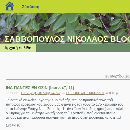
blogs.sch.gr
Σύνδεση
ΣΑΒΒΟΠΟΥΛΟΣ ΝΙΚΟΛΑΟΣ BLO
Αρχική σελίδα
25 Μαρτίου, 20
ΙΝΑ ΠΑΝΤΕΣ ΕΝ ΩΣΙΝ (Ιωάν. ιζ’, 11)
Κάτω από:
Θεολογία (Ορθόδοξη) καί Ζωή
—
ΣΑΒΒΟΠΟΥΛΟΣ ΝΙΚΟΛΑΟΣ
@ 8:18 μμ
Το ενωτικό συλλείτουργο την Κυριακή τῆς Σταυροπροσκυνήσεως τοῦ
πατρώου εορτολογικοῦ χώρου μᾶς φέρνει εις τον νοῦν το 17ο κεφάλαιο τοῦ
κατά Ιωάννην Ευαγγελίου. Στο στίχο 11 (ίνα ῶσιν έν καθώς ημείς) παρακαλεῖ
ο Κύριος για την ενότητα «εν τῆ δόξη τοῦ Χριστοῦ», πού δίδεται στους
αγίους και είναι παροῦσα πραγματικότητα μέσα στην Εκκλησία, και όχι […]
Σχόλια (0)