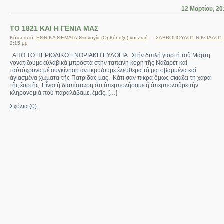
12 Μαρτίου, 20
ΤΟ 1821 ΚΑΙ Η ΓΕΝΙΑ ΜΑΣ
Κάτω από:
ΕΘΝΙΚΑ ΘΕΜΑΤΑ
,
Θεολογία (Ορθόδοξη) καί Ζωή
—
ΣΑΒΒΟΠΟΥΛΟΣ ΝΙΚΟΛΑΟΣ
2:15 μμ
ΑΠΟ ΤΟ ΠΕΡΙΟΔΙΚΟ ΕΝΟΡΙΑΚΗ ΕΥΛΟΓΙΑ Στήν διπλή γιορτή τοῦ Μάρτη
γονατίζουµε εὐλαβικά µπροστά στήν ταπεινή κόρη τῆς Ναζαρέτ καί
ταὐτόχρονα µέ συγκίνηση ἀντικρύζουµε ἐλεύθερα τά µατοβαµµένα καί
ἁγιασµένα χώµατα τῆς Πατρίδας µας. Κάτι σάν πίκρα ὅµως σκιάζει τή χαρά
τῆς ἑορτῆς: Εἶναι ἡ διαπίστωση ὅτι ἀπεµπολήσαµε ἤ ἀπεµπολοῦµε τήν
κληρονοµιά πού παραλάβαµε, ἐµεῖς, […]
Σχόλια (0)