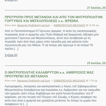
27 Ιουλίου, 2
ΠΡΟΤΡΟΠΗ ΠΡΟΣ ΜΕΤΑΝΟΙΑ ΚΑΙ ΑΠΟ ΤΟΝ ΜΗΤΡΟΠΟΛΙΤΗΝ
ΓΟΡΤΥΝΟΣ ΚΑΙ ΜΕΓΑΛΟΠΟΛΕΩΣ κ.κ. ΙΕΡΕΜΙΑ
Κάτω από:
Θεολογία (Ορθόδοξη) καί Ζωή
—
ΣΑΒΒΟΠΟΥΛΟΣ ΝΙΚΟΛΑΟΣ
@ 11:09 πμ
Από το Πενταπόσταγμα Ο Γόρτυνος Ιερεμίας: Η αιτία της καταστροφικής
πυρκαγιάς είναι οι αμαρτίες μας Πολύ θλιβερά καί δραματικά, ἀδελφοί μου
χριστιανοί Γόρτυνος καί Μεγαλοπόλεως, αὐτά πού συνέβησαν μέ τίς
πυρκαϊές πρίν ἀπό λίγες μέρες στήν πατρίδα μας καί μάλιστα στήν
πρωτεύουσά μας τήν Ἀθήνα. Τί νά ποῦμε; Δέν ξέρουμε τί νά ποῦμε! Τό
πρῶτο […]
Σχόλια (0)
25 Ιουλίου, 2
Ο ΜΗΤΡΟΠΟΛΙΤΗΣ ΚΑΛΑΒΡΥΤΩΝ κ.κ. ΑΜΒΡΟΣΙΟΣ ΜΑΣ
ΠΡΟΤΡΕΠΕΙ ΕΙΣ ΜΕΤΑΝΟΙΑ
Κάτω από:
Θεολογία (Ορθόδοξη) καί Ζωή
—
ΣΑΒΒΟΠΟΥΛΟΣ ΝΙΚΟΛΑΟΣ
@ 7:25 μμ
Αγιογραφικός, πατερικός και εκκλησιαστικός ο λόγος τοῦ Σεβασμιωτάτου
Μητροπολίτου Καλαβρύτων και Αιγιαλείας κ.κ. Αμβροσίου για την τραγωδία
τῶν ημερῶν. Διότι όπως διαβάζουμε στο κατά Λουκά Ευαγγέλιο, στο ΙΓ’
κεφάλαιο, για την πτώση τοῦ Πύργου τοῦ Σιλωάμ, ο Κύριος αναφέρει την
αιτία που είναι η αμαρτία και χρειάζεται μετάνοια. Άς δούμε τα χωρία που
αναφέρουν το […]