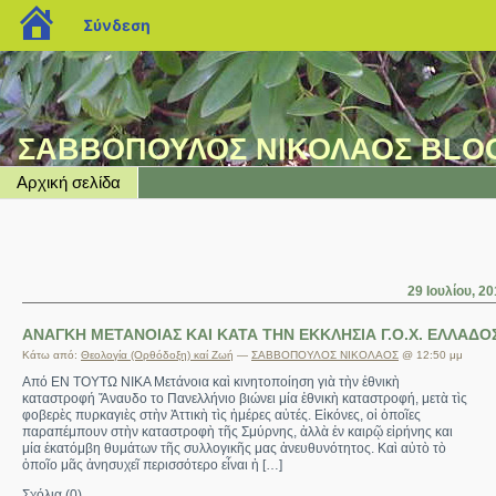
blogs.sch.gr
Σύνδεση
ΣΑΒΒΟΠΟΥΛΟΣ ΝΙΚΟΛΑΟΣ BLO
Αρχική σελίδα
29 Ιουλίου, 2
ΑΝΑΓΚΗ ΜΕΤΑΝΟΙΑΣ ΚΑΙ ΚΑΤΑ ΤΗΝ ΕΚΚΛΗΣΙΑ Γ.Ο.Χ. ΕΛΛΑΔΟ
Κάτω από:
Θεολογία (Ορθόδοξη) καί Ζωή
—
ΣΑΒΒΟΠΟΥΛΟΣ ΝΙΚΟΛΑΟΣ
@ 12:50 μμ
Από ΕΝ ΤΟΥΤΩ ΝΙΚΑ Μετάνοια καὶ κινητοποίηση γιὰ τὴν ἐθνικὴ
καταστροφή Ἄναυδο το Πανελλήνιο βιώνει μία ἐθνικὴ καταστροφή, μετὰ τὶς
φοβερὲς πυρκαγιὲς στὴν Ἀττικὴ τὶς ἡμέρες αὐτές. Εἰκόνες, οἱ ὁποῖες
παραπέμπουν στὴν καταστροφὴ τῆς Σμύρνης, ἀλλὰ ἐν καιρῷ εἰρήνης και
μία ἑκατόμβη θυμάτων τῆς συλλογικῆς μας ἀνευθυνότητος. Καὶ αὐτὸ τὸ
ὁποῖο μᾶς ἀνησυχεῖ περισσότερο εἶναι ἡ […]
Σχόλια (0)